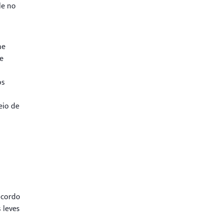
de no
ne
e
os
eio de
acordo
 leves