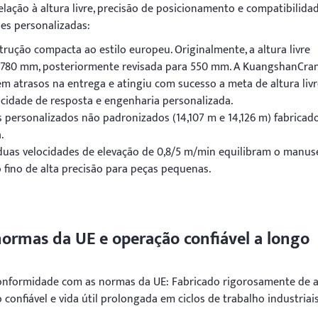
elação à altura livre, precisão de posicionamento e compatibilida
es personalizadas:
ção compacta ao estilo europeu. Originalmente, a altura livre
de 780 mm, posteriormente revisada para 550 mm. A KuangshanCra
m atrasos na entrega e atingiu com sucesso a meta de altura livr
cidade de resposta e engenharia personalizada.
 personalizados não padronizados (14,107 m e 14,126 m) fabricad
.
duas velocidades de elevação de 0,8/5 m/min equilibram o manus
o fino de alta precisão para peças pequenas.
rmas da UE e operação confiável a longo
conformidade com as normas da UE: Fabricado rigorosamente de 
nfiável e vida útil prolongada em ciclos de trabalho industriais