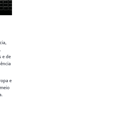
ia,
.
s e de
iência
ropa e
 meio
a.