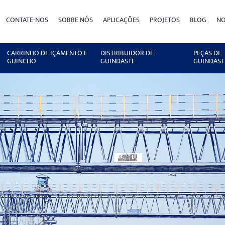
CONTATE-NOS
SOBRE NÓS
APLICAÇÕES
PROJETOS
BLOG
NO
CARRINHO DE IÇAMENTO E
DISTRIBUIDOR DE
PEÇAS DE
GUINCHO
GUINDASTE
GUINDAST