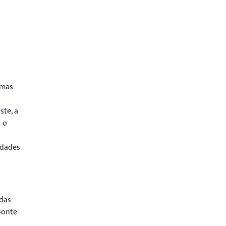
rmas
ste, a
z o
idades
 das
ponte