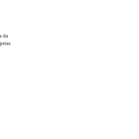
a da
peias