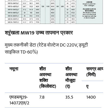
श्रृंखला MW19 उच्च तापमान प्रकार
मुख्य तकनीकी डेटा (रेटेड वोल्टेज DC-220V, ड्यूटी
साइकिल TD-60%)
नमूना
शीत
शीत
समग्र आयाम
अवस्था
अवस्था
(मिमी)
शक्ति
मौजूदा
(किलोवाट)
(ए)
ए
ब
एमडब्ल्यू19-
7.8
35.5
1400
14072एल/2