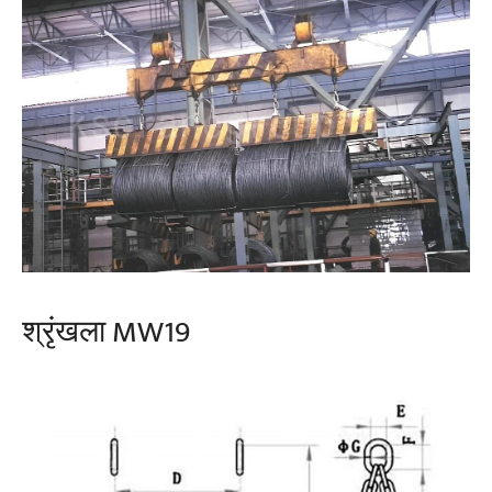
श्रृंखला MW19