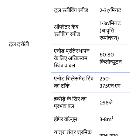
टूल स्लीविंग स्पीड
2-3r/मिनट
1-3r/मिनट
ऑपरेटर कैब
(आवृत्ति
स्लीविंग स्पीड
रूपांतरण)
टूल ट्रॉली
एनोड प्रतिस्थापन
60-80
के लिए अधिकतम
किलोन्यूटन
खिंचाव बल
एनोड रिप्लेसमेंट रिंच
250-
का टॉर्क
375एन·एम
हथौड़े के सिर का
≥98जे
प्रभाव बल
हॉपर वॉल्यूम
3-8m³
यात्रा तंत्र श्रमिक