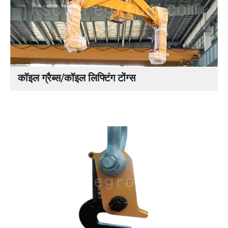
कॉइल ग्रैब्स/कॉइल लिफ्टिंग टोंग्स