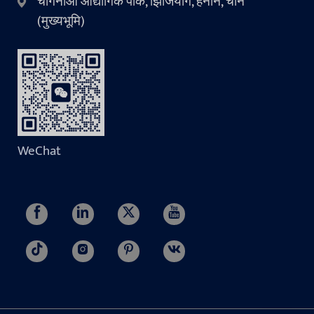
चांगनाओ औद्योगिक पार्क, झिंजियांग, हेनान, चीन
(मुख्यभूमि)
WeChat