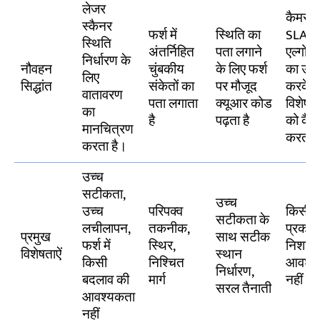
लेजर
कैमरा
स्कैनर
फर्श में
स्थिति का
SLAM
स्थिति
अंतर्निहित
पता लगाने
एल्गोर
निर्धारण के
नौवहन
चुंबकीय
के लिए फर्श
का उप
लिए
सिद्धांत
संकेतों का
पर मौजूद
करके
वातावरण
पता लगाता
क्यूआर कोड
विशेषत
का
है
पढ़ता है
को कैप्
मानचित्रण
करता ह
करता है।
उच्च
सटीकता,
उच्च
उच्च
परिपक्व
किसी भ
सटीकता के
लचीलापन,
तकनीक,
प्रकार 
प्रमुख
साथ सटीक
फर्श में
स्थिर,
निशान
विशेषताऐं
स्थान
किसी
निश्चित
आवश्य
निर्धारण,
बदलाव की
मार्ग
नहीं है
सरल तैनाती
आवश्यकता
नहीं