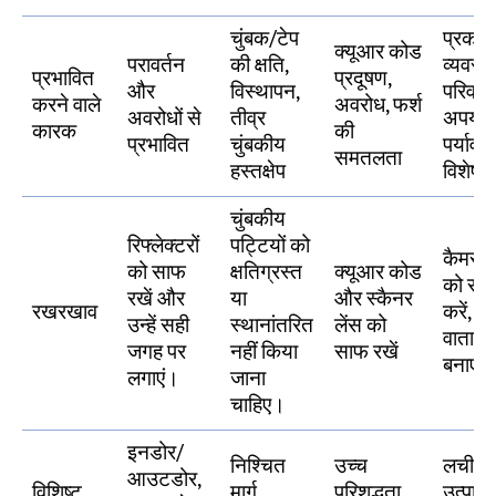
चुंबक/टेप
प्रकाश
क्यूआर कोड
परावर्तन
की क्षति,
व्यवस्था
प्रभावित
प्रदूषण,
और
विस्थापन,
परिवर्त
करने वाले
अवरोध, फर्श
अवरोधों से
तीव्र
अपर्याप
कारक
की
प्रभावित
चुंबकीय
पर्यावर
समतलता
हस्तक्षेप
विशेषता
चुंबकीय
रिफ्लेक्टरों
पट्टियों को
कैमरा ल
को साफ
क्षतिग्रस्त
क्यूआर कोड
को सा
रखें और
या
और स्कैनर
रखरखाव
करें, स्
उन्हें सही
स्थानांतरित
लेंस को
वाताव
जगह पर
नहीं किया
साफ रखें
बनाए र
लगाएं।
जाना
चाहिए।
इनडोर/
निश्चित
उच्च
लचीला
आउटडोर,
विशिष्ट
मार्ग
परिशुद्धता
उत्पाद