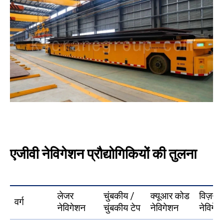
एजीवी नेविगेशन प्रौद्योगिकियों की तुलना
लेजर
चुंबकीय /
क्यूआर कोड
विज़न
वर्ग
नेविगेशन
चुंबकीय टेप
नेविगेशन
नेविगे