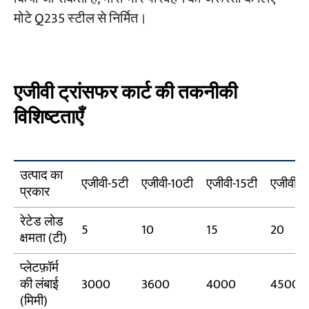
मोटे Q235 स्टील से निर्मित।
एजीवी ट्रांसफर कार्ट की तकनीकी
विशिष्टताएँ
उत्पाद का
एजीवी-5टी
एजीवी-10टी
एजीवी-15टी
एजीवी-2
प्रकार
रेटेड लोड
5
10
15
20
क्षमता (टी)
प्लेटफ़ॉर्म
की लंबाई
3000
3600
4000
4500
(मिमी)