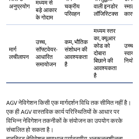
मध्यम से
अनुप्रयोग
चक्रीय
वाली इनडोर
स्मार्ट
बड़े आकार
परिवहन
लॉजिस्टिक्स
कारखा
के गोदाम
मध्यम स्तर
का, क्यूआर
उच्च,
कम, भौतिक
कोड को
उच्च,
मार्ग
सॉफ्टवेयर-
संशोधन की
दोबारा
स्वायत्
लचीलापन
आधारित
आवश्यकता
बिछाने की
नियोज
समायोजन
है
आवश्यकता
है
AGV नेविगेशन किसी एक मार्गदर्शन विधि तक सीमित नहीं है।
एक ही AGV वास्तविक कार्य परिस्थितियों के आधार पर
विभिन्न नेविगेशन तकनीकों के संयोजन का उपयोग करके
संचालित हो सकता है।