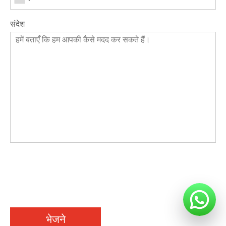
संदेश
भेजने