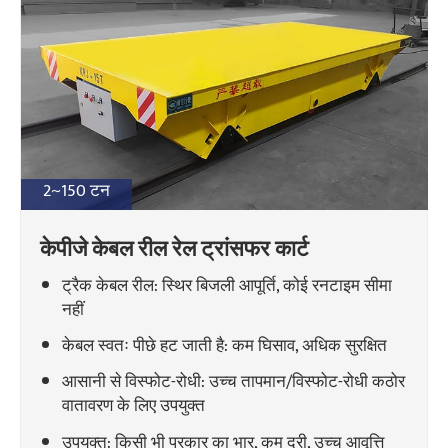
परियोजनाओं
ब्लॉग
समाचार
अनुप्रयोग
हमारे बारे में
संपर्क करें
2~150 टन
केपीजे केबल रील रेल ट्रांसफर कार्ट
ट्रैक केबल रील: स्थिर बिजली आपूर्ति, कोई रनटाइम सीमा
नहीं
केबल स्वतः पीछे हट जाती है: कम घिसाव, अधिक सुरक्षित
आसानी से विस्फोट-रोधी: उच्च तापमान/विस्फोट-रोधी कठोर
वातावरण के लिए उपयुक्त
उपयुक्त: किसी भी प्रकार का भार, कम दूरी, उच्च आवृत्ति