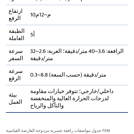
ارتفاع
10م~12م
الرفع
الطبقة
أ5
العاملة
الرافعة: 3.6~40 متر/دقيقة؛ العربة: 2.6~32
سرعة
متر/دقيقة
السفر
سرعة
0.3~8.8 متر/دقيقة (حسب السعة)
الرفع
داخلي/خارجي؛ تتوفر خيارات مقاومة
بيئة
لدرجات الحرارة العالية والمنخفضة
العمل
والتآكل والرياح
جدول مواصفات رافعة جسرية مزدوجة العارضة القياسية FEM