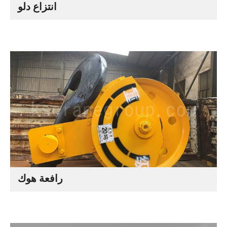
انتزاع دلو
رافعة هوك