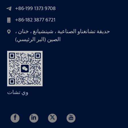
+86-199 1373 9708
+86-182 3877 6721
حديقة تشانغناو الصناعية ، شينشيانغ ، خنان ،
الصين (البر الرئيسي)
وي تشات