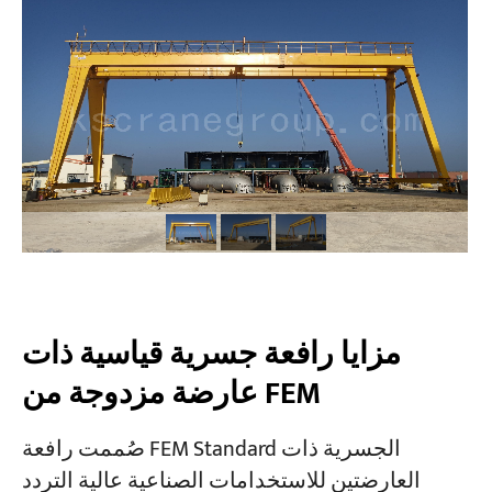
المشاريع
المدونات
أخبار
التطبيقات
معلومات عنا
اتصل بنا
مزايا رافعة جسرية قياسية ذات
عارضة مزدوجة من FEM
صُممت رافعة FEM Standard الجسرية ذات
العارضتين للاستخدامات الصناعية عالية التردد