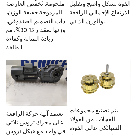
القوة بشكل واضح وتقليل
ملحومة. تُخفِّض العارضة
الارتفاع الإجمالي للرافعة
المزدوجة خفيفة الوزن،
والوزن الذاتي.
ذات التصميم الصندوقي،
وزنها بمقدار 15-30%، مع
زيادة المتانة وكفاءة
الطاقة.
يتم تصنيع مجموعات
تعتمد آلية حركة الرافعة
العجلات من الفولاذ
على محرك تروس ثلاثي
السبائكي عالي القوة،
في واحد مع هيكل تروس