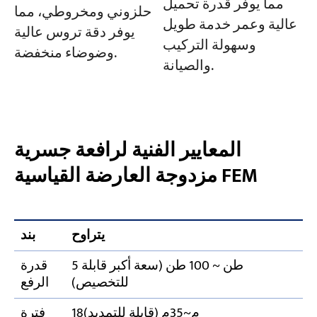
مما يوفر قدرة تحميل
حلزوني ومخروطي، مما
عالية وعمر خدمة طويل
يوفر دقة تروس عالية
وسهولة التركيب
وضوضاء منخفضة.
والصيانة.
المعايير الفنية لرافعة جسرية
مزدوجة العارضة القياسية FEM
يتراوح
بند
5 طن ~ 100 طن (سعة أكبر قابلة
قدرة
للتخصيص)
الرفع
18م~35م (قابلة للتمديد)
فترة