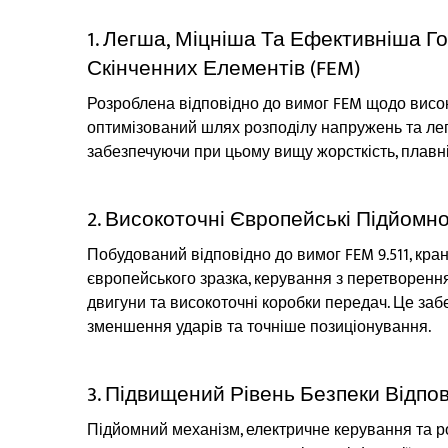
1. Легша, Міцніша Та Ефективніша 
Скінченних Елементів (FEM)
Розроблена відповідно до вимог FEM щодо високої
оптимізований шлях розподілу напружень та лег
забезпечуючи при цьому вищу жорсткість, плавн
2. Високоточні Європейські Підйомн
Побудований відповідно до вимог FEM 9.511, кра
європейського зразка, керування з перетворення
двигуни та високоточні коробки передач. Це заб
зменшення ударів та точніше позиціонування.
3. Підвищений Рівень Безпеки Відпо
Підйомний механізм, електричне керування та р