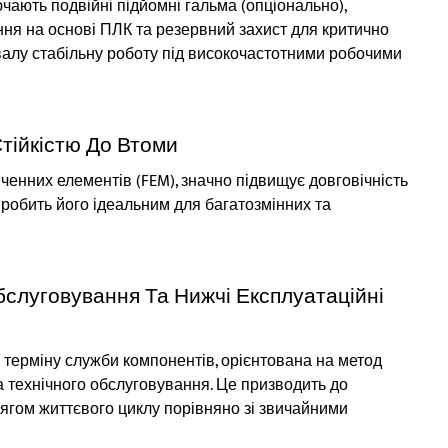
ючають подвійні підйомні гальма (опціонально),
ння на основі ПЛК та резервний захист для критично
валу стабільну роботу під високочастотними робочими
тійкістю До Втоми
енних елементів (FEM), значно підвищує довговічність
о робить його ідеальним для багатозмінних та
Обслуговування Та Нижчі Експлуатаційні
а терміну служби компонентів, орієнтована на метод
а технічного обслуговування. Це призводить до
ягом життєвого циклу порівняно зі звичайними