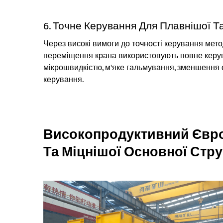
6. Точне Керування Для Плавнішої Т
Через високі вимоги до точності керування метод
переміщення крана використовують повне керув
мікрошвидкістю, м'яке гальмування, зменшення 
керування.
Високопродуктивний Євро
Та Міцнішої Основної Стр