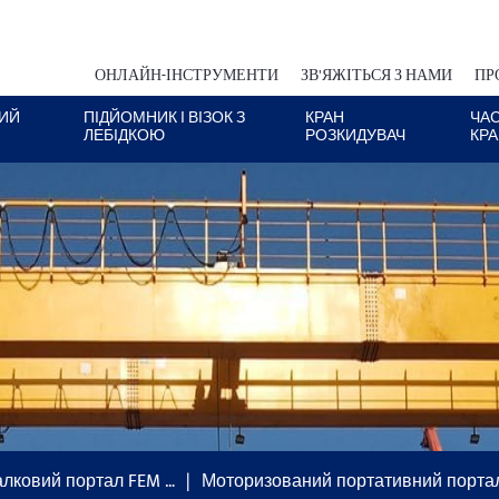
ОНЛАЙН-ІНСТРУМЕНТИ
ЗВ'ЯЖІТЬСЯ З НАМИ
ПР
ИЙ
ПІДЙОМНИК І ВІЗОК З
КРАН
ЧА
ЛЕБІДКОЮ
РОЗКИДУВАЧ
КР
лковий портал FEM …
Моторизований портативний порта