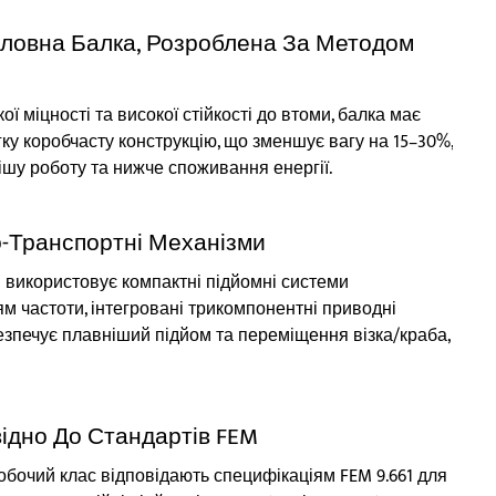
Головна Балка, Розроблена За Методом
 міцності та високої стійкості до втоми, балка має
ку коробчасту конструкцію, що зменшує вагу на 15–30%,
ішу роботу та нижче споживання енергії.
о-Транспортні Механізми
н використовує компактні підйомні системи
м частоти, інтегровані трикомпонентні приводні
езпечує плавніший підйом та переміщення візка/краба,
відно До Стандартів FEM
обочий клас відповідають специфікаціям FEM 9.661 для