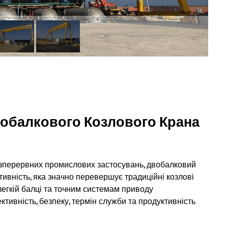
вобалкового Козлового Крана
езперервних промислових застосувань, двобалковий
ивність, яка значно перевершує традиційні козлові
 легкій балці та точним системам приводу
ктивність, безпеку, термін служби та продуктивність