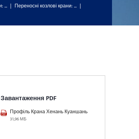
и: …
Переносні козлові крани: …
Завантаження PDF
Профіль Крана Хенань Куаншань
31,96 МБ