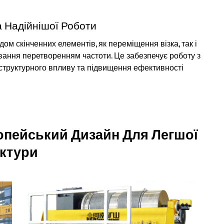
а Надійнішої Роботи
ом скінченних елементів, як переміщення візка, так і
ання перетворенням частоти. Це забезпечує роботу з
структурного впливу та підвищення ефективності
пейський Дизайн Для Легшої
уктури