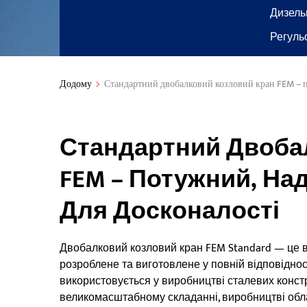
Дизель
Регуль
Додому
Стандартний двобалковий козловий кран FEM – п
Стандартний Двоба
FEM – Потужний, На
Для Досконалості
Двобалковий козловий кран FEM Standard — це 
розроблене та виготовлене у повній відповіднос
використовується у виробництві сталевих констру
великомасштабному складанні, виробництві обла