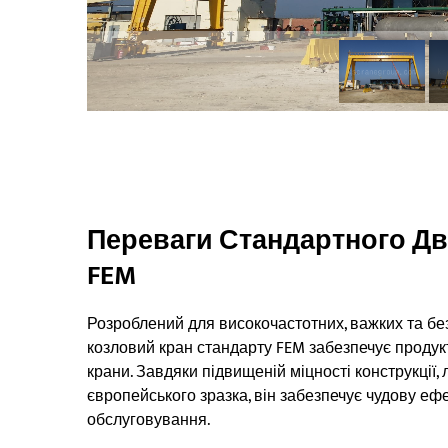
Переваги Стандартного Д
FEM
Розроблений для високочастотних, важких та б
козловий кран стандарту FEM забезпечує продукт
крани. Завдяки підвищеній міцності конструкції,
європейського зразка, він забезпечує чудову ефе
обслуговування.