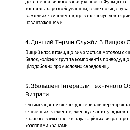
досягнення вищого запасу міцності. Функції вкл
контроль за розгойдуванням, точне позиціонува
важливих компонентів, що забезпечує довготри
навантаженнями.
4. Довший Термін Служби З Вищою С
Вищий клас втоми, що вимагається методом скінч
балок, колісних груп та компонентів приводу, щ
цілодобових промислових середовищ.
5. Збільшені Інтервали Технічного 
Витрати
Оптимізація точок зносу, інтервалів перевірок т
скінченних елементів, зменшує частоту відмов т
значного зниження експлуатаційних витрат прот
козловими кранами.