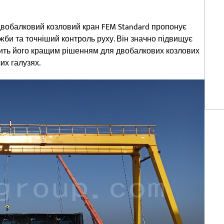
двобалковий козловий кран FEM Standard пропонує
жби та точніший контроль руху. Він значно підвищує
бить його кращим рішенням для двобалкових козлових
их галузях.