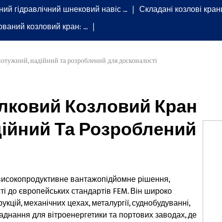
ний гідравлічний шнековий навіс …
Складані козлові кран
ований козловий кран: …
отужний, надійний та розроблений для досконалості
лковий Козловий Кран
дійний Та Розроблений
високопродуктивне вантажопідйомне рішення,
ті до європейських стандартів FEM. Він широко
кцій, механічних цехах, металургії, суднобудуванні,
днання для вітроенергетики та портових заводах, де