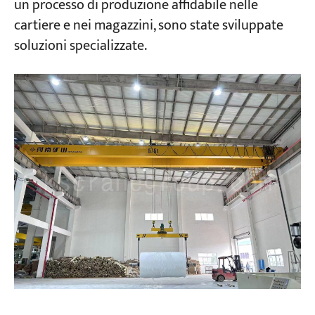
un processo di produzione affidabile nelle
cartiere e nei magazzini, sono state sviluppate
Progetti
soluzioni specializzate.
Blog
Notizie
Applicazioni
Chi siamo
Contattaci