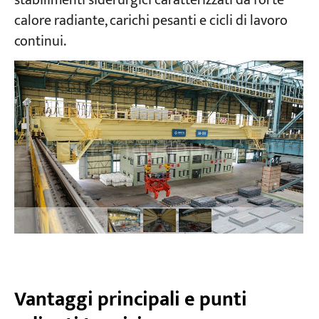
stabilimenti siderurgici caratterizzati da forte
calore radiante, carichi pesanti e cicli di lavoro
continui.
Progetti
Blog
Notizie
Applicazioni
Chi siamo
Contattaci
Vantaggi principali e punti