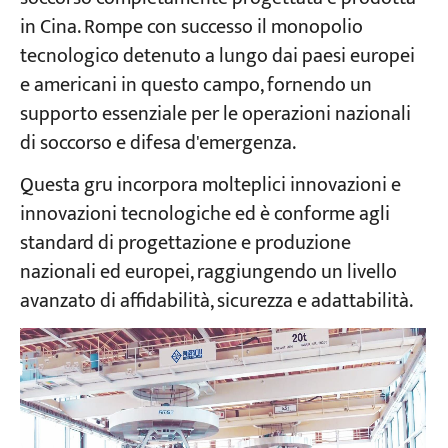
in Cina. Rompe con successo il monopolio
tecnologico detenuto a lungo dai paesi europei
Progetti
Blog
e americani in questo campo, fornendo un
Notizie
supporto essenziale per le operazioni nazionali
Applicazioni
Chi siamo
di soccorso e difesa d'emergenza.
Contattaci
Questa gru incorpora molteplici innovazioni e
innovazioni tecnologiche ed è conforme agli
standard di progettazione e produzione
nazionali ed europei, raggiungendo un livello
avanzato di affidabilità, sicurezza e adattabilità.