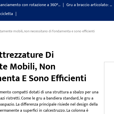
ilanciamento con rotazione a 360°...
Gru a braccio articolato: …
cicletta
ltamente mobili, non necessitano di fondamenta e sono efficienti
ttrezzature Di
e Mobili, Non
nta E Sono Efficienti
vamento compatti dotati di una struttura a sbalzo per una
azi ristretti. Come le gru a bandiera standard, le gru a
lvaspazio. La differenza principale risiede nel design della
ermanente a superfici in calcestruzzo. La colonna è