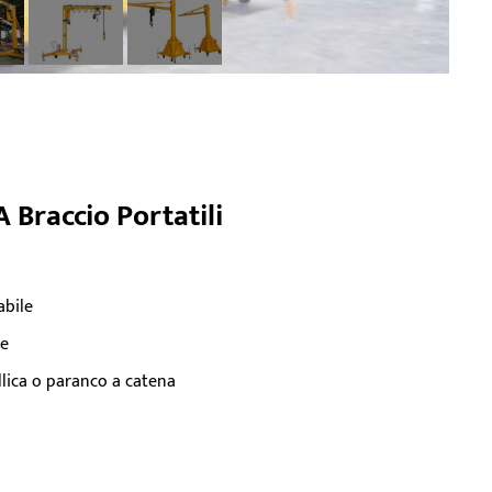
A Braccio Portatili
abile
le
llica o paranco a catena