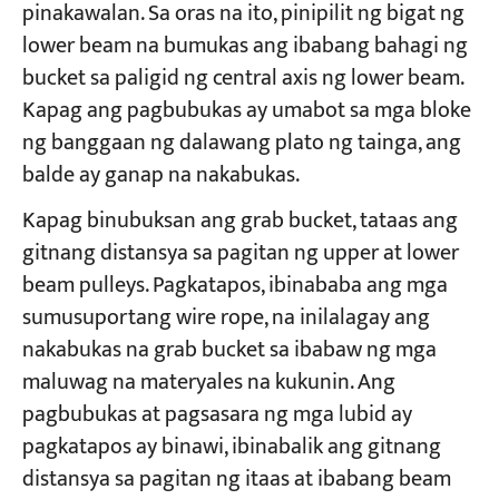
pinakawalan. Sa oras na ito, pinipilit ng bigat ng
lower beam na bumukas ang ibabang bahagi ng
bucket sa paligid ng central axis ng lower beam.
Kapag ang pagbubukas ay umabot sa mga bloke
ng banggaan ng dalawang plato ng tainga, ang
balde ay ganap na nakabukas.
Kapag binubuksan ang grab bucket, tataas ang
gitnang distansya sa pagitan ng upper at lower
beam pulleys. Pagkatapos, ibinababa ang mga
sumusuportang wire rope, na inilalagay ang
nakabukas na grab bucket sa ibabaw ng mga
maluwag na materyales na kukunin. Ang
pagbubukas at pagsasara ng mga lubid ay
pagkatapos ay binawi, ibinabalik ang gitnang
distansya sa pagitan ng itaas at ibabang beam