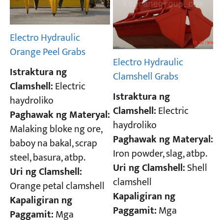
Electro Hydraulic
Orange Peel Grabs
Electro Hydraulic
Istraktura ng
Clamshell Grabs
Clamshell:
Electric
Istraktura ng
haydroliko
Clamshell:
Electric
Paghawak ng Materyal:
haydroliko
Malaking bloke ng ore,
Paghawak ng Materyal:
baboy na bakal, scrap
Iron powder, slag, atbp.
steel, basura, atbp.
Uri ng Clamshell:
Shell
Uri ng Clamshell:
clamshell
Orange petal clamshell
Kapaligiran ng
Kapaligiran ng
Paggamit:
Mga
Paggamit:
Mga