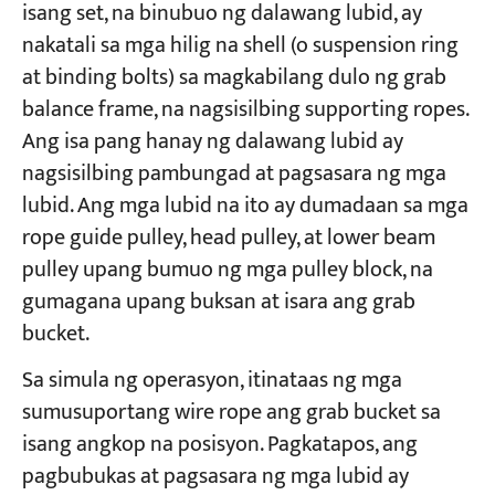
isang set, na binubuo ng dalawang lubid, ay
nakatali sa mga hilig na shell (o suspension ring
at binding bolts) sa magkabilang dulo ng grab
balance frame, na nagsisilbing supporting ropes.
Ang isa pang hanay ng dalawang lubid ay
nagsisilbing pambungad at pagsasara ng mga
lubid. Ang mga lubid na ito ay dumadaan sa mga
rope guide pulley, head pulley, at lower beam
pulley upang bumuo ng mga pulley block, na
gumagana upang buksan at isara ang grab
bucket.
Sa simula ng operasyon, itinataas ng mga
sumusuportang wire rope ang grab bucket sa
isang angkop na posisyon. Pagkatapos, ang
pagbubukas at pagsasara ng mga lubid ay