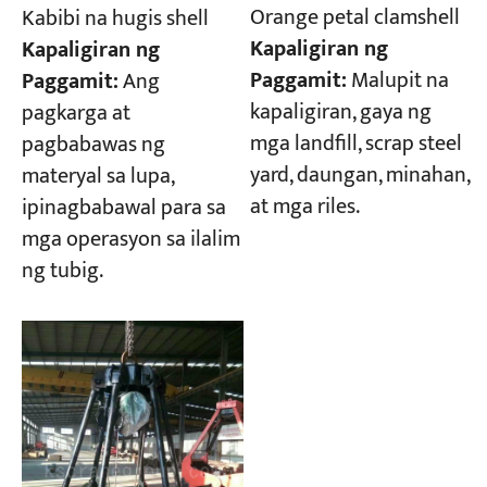
Orange petal clamshell
Kabibi na hugis shell
Kapaligiran ng
Kapaligiran ng
Paggamit:
Malupit na
Paggamit:
Ang
kapaligiran, gaya ng
pagkarga at
mga landfill, scrap steel
pagbabawas ng
yard, daungan, minahan,
materyal sa lupa,
at mga riles.
ipinagbabawal para sa
mga operasyon sa ilalim
ng tubig.