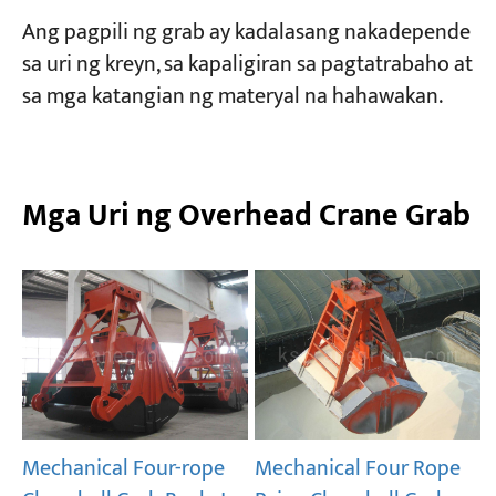
Ang pagpili ng grab ay kadalasang nakadepende
sa uri ng kreyn, sa kapaligiran sa pagtatrabaho at
Mga Proyekto
Mga Blog
sa mga katangian ng materyal na hahawakan.
Balita
Mga Aplikasyon
Tungkol sa atin
Makipag-ugnayan sa amin
Mga Uri ng Overhead Crane Grab
Mechanical Four Rope
Mechanical Four-rope