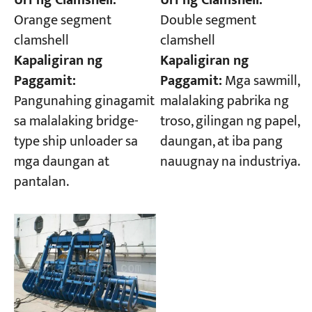
Uri ng Clamshell:
Uri ng Clamshell:
Orange segment
Double segment
clamshell
clamshell
Kapaligiran ng
Kapaligiran ng
Paggamit:
Paggamit:
Mga sawmill,
Pangunahing ginagamit
malalaking pabrika ng
sa malalaking bridge-
troso, gilingan ng papel,
type ship unloader sa
daungan, at iba pang
mga daungan at
nauugnay na industriya.
pantalan.