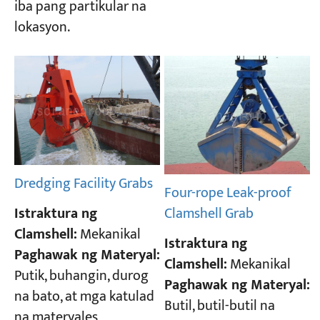
iba pang partikular na
lokasyon.
Dredging Facility Grabs
Four-rope Leak-proof
Istraktura ng
Clamshell Grab
Clamshell:
Mekanikal
Istraktura ng
Paghawak ng Materyal:
Clamshell:
Mekanikal
Putik, buhangin, durog
Paghawak ng Materyal:
na bato, at mga katulad
Butil, butil-butil na
na materyales