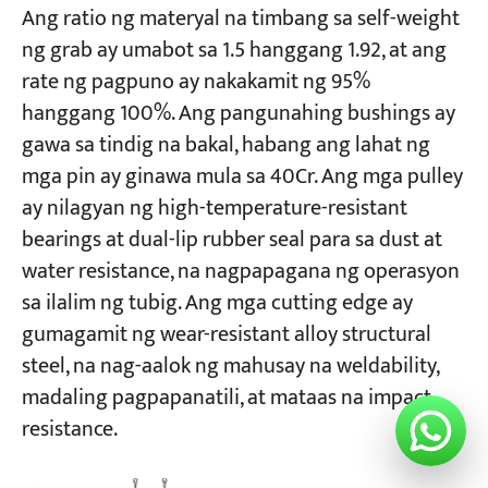
Ang ratio ng materyal na timbang sa self-weight
ng grab ay umabot sa 1.5 hanggang 1.92, at ang
rate ng pagpuno ay nakakamit ng 95%
hanggang 100%. Ang pangunahing bushings ay
gawa sa tindig na bakal, habang ang lahat ng
mga pin ay ginawa mula sa 40Cr. Ang mga pulley
ay nilagyan ng high-temperature-resistant
bearings at dual-lip rubber seal para sa dust at
water resistance, na nagpapagana ng operasyon
sa ilalim ng tubig. Ang mga cutting edge ay
gumagamit ng wear-resistant alloy structural
steel, na nag-aalok ng mahusay na weldability,
madaling pagpapanatili, at mataas na impact
resistance.