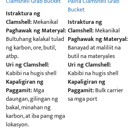
Paina Clamshell Grab
Clamshell Grab Bucket
Bucket
Istraktura ng
Istraktura ng
Clamshell:
Mekanikal
Clamshell:
Mekanikal
Paghawak ng Materyal:
Paghawak ng Materyal:
Bultuhang kalakal tulad
Banayad at maliliit na
ng karbon, ore, butil,
butil na materyales
atbp.
Uri ng Clamshell:
Uri ng Clamshell:
Kabibi na hugis shell
Kabibi na hugis shell
Kapaligiran ng
Kapaligiran ng
Paggamit:
Bulk carrier
Paggamit:
Mga
sa mga port
daungan, gilingan ng
bakal, minahan ng
karbon, at iba pang mga
lokasyon.