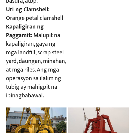
basura, atbp.
Uri ng Clamshell:
Orange petal clamshell
Kapaligiran ng
Paggamit:
Malupit na
kapaligiran, gaya ng
mga landfill, scrap steel
yard, daungan, minahan,
at mga riles. Ang mga
operasyon sa ilalim ng
tubig ay mahigpit na
ipinagbabawal.