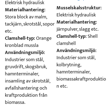
Elektrisk hydraulisk
Musselskalsstruktur:
Materialhantering:
Elektrisk hydraulisk
Stora block av malm,
Materialhantering:
tackjärn, skrotstål, sopor
Järnpulver, slagg etc.
etc.
Clamshell-typ:
Shell
Clamshell-typ:
Orange
clamshell
kronblad mussla
Användningsmiljö:
Användningsmiljö:
Industrier som stål,
Industrier som stål,
kolbrytning,
gruvdrift, skogsbruk,
hamnterminaler,
hamnterminaler,
biomassakraftproduktio
insamling av skrotstål,
n etc.
avfallshantering och
kraftproduktion från
biomassa.