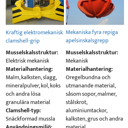
Mekaniska fyra repiga
Kraftig elektromekanisk
apelsinskalsgrepp
clamshell-grip
Musselskalsstruktur:
Musselskalsstruktur:
Mekanisk
Elektrisk mekanisk
Materialhantering:
Materialhantering:
Oregelbundna och
Malm, kalksten, slagg,
utmanande material,
mineralpulver, kol, koks
såsom sopor, malmer,
och andra lösa
stålskrot,
granulära material
aluminiumtackor,
Clamshell-typ:
kalksten, grus och andra
Snäckformad mussla
material.
Användningsmiljö: