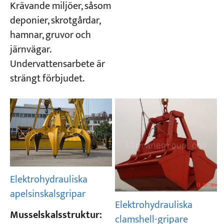
Krävande miljöer, såsom
deponier, skrotgårdar,
hamnar, gruvor och
järnvägar.
Undervattensarbete är
strängt förbjudet.
Elektrohydrauliska
apelsinskalsgripar
Elektrohydrauliska
Musselskalsstruktur:
clamshell-gripare