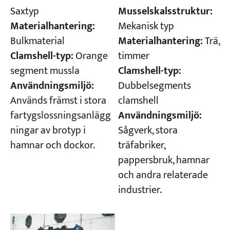
Saxtyp
Musselskalsstruktur:
Materialhantering:
Mekanisk typ
Bulkmaterial
Materialhantering:
Trä,
Clamshell-typ:
Orange
timmer
segment mussla
Clamshell-typ:
Användningsmiljö:
Dubbelsegments
Används främst i stora
clamshell
fartygslossningsanlägg
Användningsmiljö:
ningar av brotyp i
Sågverk, stora
hamnar och dockor.
träfabriker,
pappersbruk, hamnar
och andra relaterade
industrier.