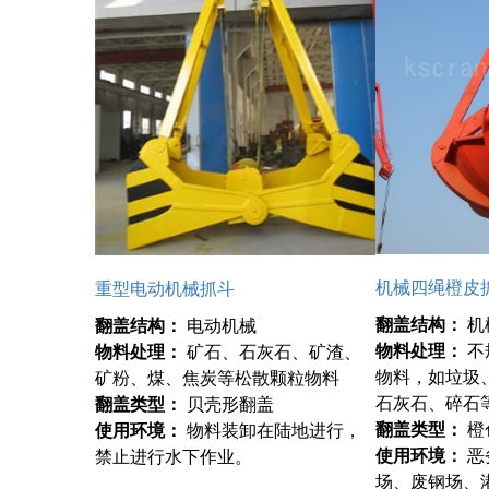
机械四绳橙皮
重型电动机械抓斗
翻盖结构：
机
翻盖结构：
电动机械
物料处理：
不
物料处理：
矿石、石灰石、矿渣、
物料，如垃圾
矿粉、煤、焦炭等松散颗粒物料
石灰石、碎石
翻盖类型：
贝壳形翻盖
翻盖类型：
橙
使用环境：
物料装卸在陆地进行，
使用环境：
恶
禁止进行水下作业。
场、废钢场、