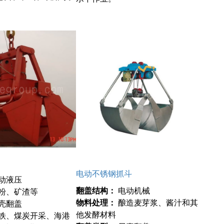
电动不锈钢抓斗
动液压
翻盖结构：
电动机械
粉、矿渣等
物料处理：
酿造麦芽浆、酱汁和其
壳翻盖
他发酵材料
铁、煤炭开采、海港