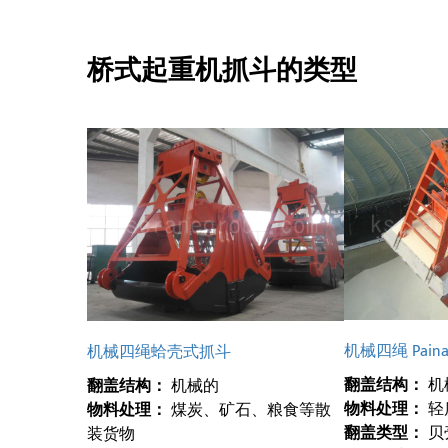
桥式起重机抓斗的类型
机械四绳 Pai
机械四绳蛤壳式抓斗
翻盖结构：
机
翻盖结构：
机械的
物料处理：
轻
物料处理：
煤炭、矿石、粮食等散
翻盖类型：
贝
装货物