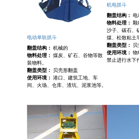
机电抓斗
翻盖结构：
电
物料处理：
颗
沙子、碳石、
电动单轨抓斗
煤、松散粘土
翻盖类型：
贝
翻盖结构：
机械的
使用环境：
物
物料处理：
煤炭、矿石、谷物等散
禁止进行水下
装物料。
翻盖类型：
贝壳形翻盖
使用环境：
港口、建筑工地、车
间、火场、仓库、渣坑、泥浆池等。