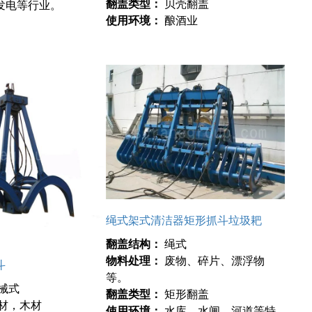
翻盖类型：
贝壳翻盖
发电等行业。
使用环境：
酿酒业
绳式架式清洁器矩形抓斗垃圾耙
翻盖结构：
绳式
物料处理：
废物、碎片、漂浮物
斗
等。
械式
翻盖类型：
矩形翻盖
材，木材
使用环境：
水库、水闸、河道等特