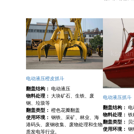
电动液压橙皮抓斗
翻盖结构：
电动液压
物料处理：
大块矿石、生铁、废
电动液压抓斗
钢、垃圾等
翻盖结构：
电
翻盖类型：
橙色花瓣翻盖
物料处理：
铁
使用环境：
钢铁、采矿、林业、海
翻盖类型：
贝
港码头、废钢收集、废物处理和生物
使用环境：
钢
质发电等行业。