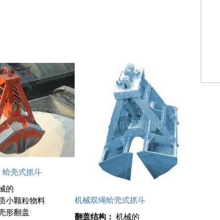
na 蛤壳式抓斗
械的
机械双绳蛤壳式抓斗
质小颗粒物料
壳形翻盖
翻盖结构：
机械的