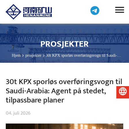
PROSJEKTER
Hjem
prosjekter
30t KPX sporløs overføringsvogn til Saudi-
Arabia: Agent på stedet, tilpassbare planer
30t KPX sporløs overføringsvogn til
Saudi-Arabia: Agent på stedet,
Norsk
tilpassbare planer
04. juli 2026