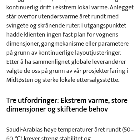
kontinuerlig drift i ekstrem lokal varme. Anlegget
står overfor utendørsvarme året rundt med
Prosjekter
svingete og skrånende ruter. I utgangspunktet
Blogger
Nyheter
hadde klienten ingen fast plan for vognens
applikasjoner
dimensjoner, gangmekanisme eller parametere
Om oss
Kontakt oss
på grunn av kontinuerlige layoutjusteringer.
Etter å ha sammenlignet globale leverandører
valgte de oss på grunn av vår prosjekterfaring i
Midtøsten og sterke lokale ettersalgsstøtte.
Tre utfordringer: Ekstrem varme, store
dimensjoner og skiftende behov
Saudi-Arabias høye temperaturer året rundt (50–
60 ℃) krever streng stabilitet og