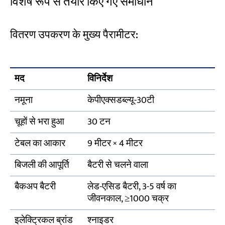
विशेष रूप से तैयार किए गए समाधान
वितरण उपकरण के मुख्य पैरामीटर:
मद
विनिर्देश
नमूना
केपीएक्सडब्ल्यू-30टी
चूहों से भरा हुआ
30 टन
टेबल का आकार
9 मीटर × 4 मीटर
बिजली की आपूर्ति
बैटरी से चलने वाला
बैकअप बैटरी
लेड-एसिड बैटरी, 3-5 वर्ष का
जीवनकाल, ≥1000 चक्र
इलेक्ट्रिकल ब्रांड
श्नाइडर