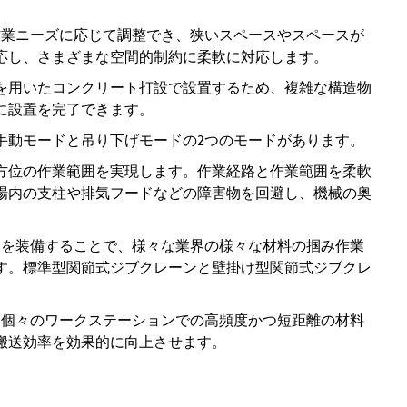
は作業ニーズに応じて調整でき、狭いスペースやスペースが
応し、さまざまな空間的制約に柔軟に対応します。
を用いたコンクリート打設で設置するため、複雑な構造物
に設置を完了できます。
手動モードと吊り下げモードの2つのモードがあります。
方位の作業範囲を実現します。作業経路と作業範囲を柔軟
場内の支柱や排気フードなどの障害物を回避し、機械の奥
品を装備することで、様々な業界の様々な材料の掴み作業
す。標準型関節式ジブクレーンと壁掛け型関節式ジブクレ
は、個々のワークステーションでの高頻度かつ短距離の材料
搬送効率を効果的に向上させます。