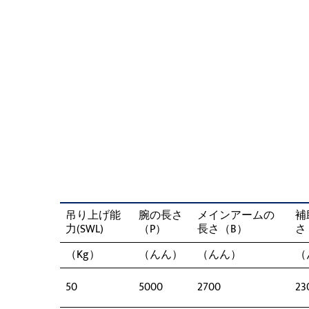
吊り上げ能
腕の長さ
メインアームの
補
力(SWL)
（P）
長さ（B）
さ
（Kg）
（んん）
（んん）
（
50
5000
2700
23