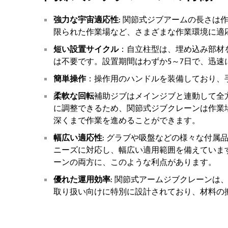
強力な宇宙適応性
: 関節式ジブアームの長さ
限られた作業場など、さまざまな作業環境に適
短い設置サイクル
：自立柱型は、埋め込み部材
は不要です。設置期間はわずか5～7日で、迅速
簡単操作
：操作用のハンドルを装備しており、
柔軟な回転
補助ジブはメインジブと連動して全
に調整できるため、関節式ジブクレーンは作業
深くまで作業を進めることができます。
幅広い適応性
: グラブや吸盤などの様々な付属
ニーズに対応し、幅広い適用範囲を備えていま
ーンの両方に、このような利点があります。
優れた運用効率
: 関節式アームジブクレーン
取り扱い向けに特別に設計されており、材料の