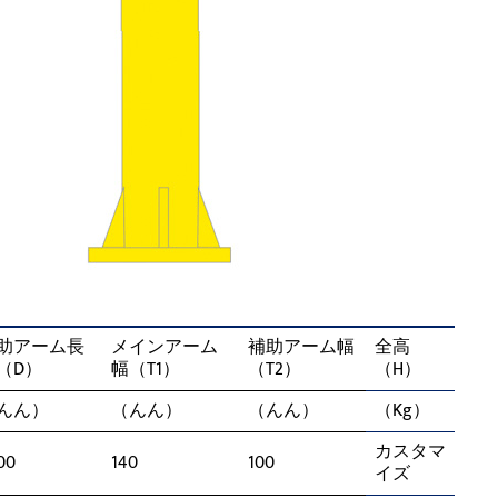
助アーム長
メインアーム
補助アーム幅
全高
（D）
幅（T1）
（T2）
（H）
んん）
（んん）
（んん）
（Kg）
カスタマ
00
140
100
イズ