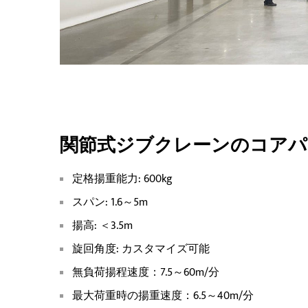
関節式ジブクレーンのコアパ
定格揚重能力: 600kg
スパン: 1.6～5m
揚高: ＜3.5m
旋回角度: カスタマイズ可能
無負荷揚程速度：7.5～60m/分
最大荷重時の揚重速度：6.5～40m/分