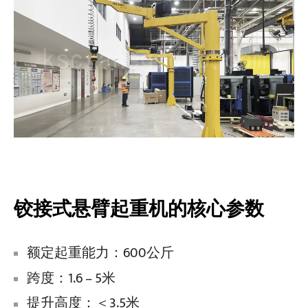
项目介绍
博客
新闻中心
应用
关于我们
联系我们
铰接式悬臂起重机的核心参数
额定起重能力：600公斤
跨度：1.6 – 5米
提升高度：＜3.5米