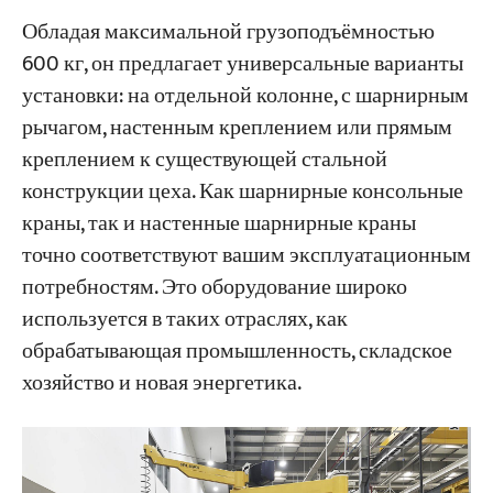
Обладая максимальной грузоподъёмностью
600 кг, он предлагает универсальные варианты
Проекты
Блоги
установки: на отдельной колонне, с шарнирным
Новости
рычагом, настенным креплением или прямым
Заявления
О нас
креплением к существующей стальной
Свяжитесь с Нами
конструкции цеха. Как шарнирные консольные
краны, так и настенные шарнирные краны
точно соответствуют вашим эксплуатационным
потребностям. Это оборудование широко
используется в таких отраслях, как
обрабатывающая промышленность, складское
хозяйство и новая энергетика.