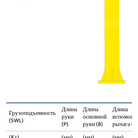
Длина
Длина
Длина
Грузоподъемность
руки
основной
вспомогат
(SWL)
(P)
руки (B)
рычага (D
(Кг)
(мм)
(мм)
(мм)