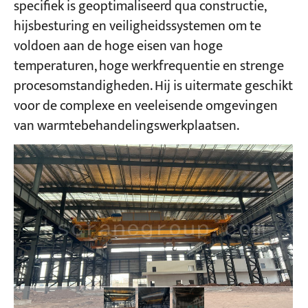
specifiek is geoptimaliseerd qua constructie,
hijsbesturing en veiligheidssystemen om te
Projecten
voldoen aan de hoge eisen van hoge
Bloggen
temperaturen, hoge werkfrequentie en strenge
Nieuws
Toepassingen
procesomstandigheden. Hij is uitermate geschikt
Over ons
voor de complexe en veeleisende omgevingen
Contacteer ons
van warmtebehandelingswerkplaatsen.