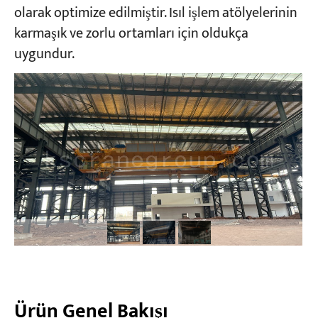
olarak optimize edilmiştir. Isıl işlem atölyelerinin
karmaşık ve zorlu ortamları için oldukça
Projeler
uygundur.
Bloglar
Haberler
Uygulamalar
Hakkımızda
Bize Ulaşın
Ürün Genel Bakışı