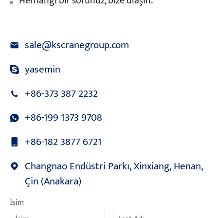
Herhangi bir sorunuz, bize ulaşın.
sale@kscranegroup.com
yasemin
+86-373 387 2232
+86-199 1373 9708
+86-182 3877 6721
Changnao Endüstri Parkı, Xinxiang, Henan,
Çin (Anakara)
İsim