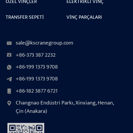
ÖZEL VINÇLER
ELEKTRIKLI VINÇ
TRANSFER SEPETI
VINÇ PARÇALARI
sale@kscranegroup.com
+86-373 387 2232
+86-199 1373 9708
+86-199 1373 9708
+86-182 3877 6721
Changnao Endüstri Parkı, Xinxiang, Henan,
Çin (Anakara)