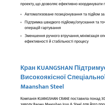
проекту, що дозволяє ефективно координувати п
Автоматизоване позиціонування та підйом з
Підтримка швидкого підйому/опускання та то
операцій гартування
Зменшення ручного втручання, мінімізація оп
ефективності й стабільності процесу
Кран KUANGSHAN Підтримує
Високоякісної Спеціальної
Maanshan Steel
Компанія KUANGSHAN CRANE поставила понад 30 
заводу Baowu Maanshan Iron & Steel для його прое