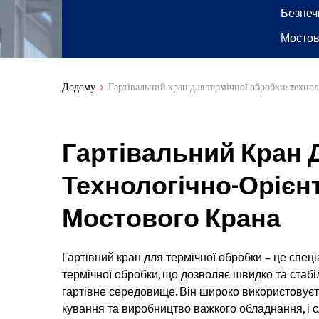
Безпеч
Мостов
Додому
Гартівальний кран для термічної обробки: техно
Гартівальний Кран 
Технологічно-Орієн
Мостового Крана
Гартівний кран для термічної обробки – це спец
термічної обробки, що дозволяє швидко та стаб
гартівне середовище. Він широко використовуєть
кування та виробництво важкого обладнання, і