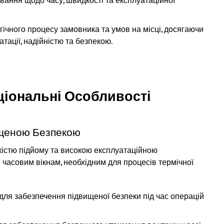
вання щодо часу, швидкості та експлуатаційної
ічного процесу замовника та умов на місці, досягаючи
ації, надійністю та безпекою.
ціональні Особливості
ищеною Безпекою
кістю підйому та високою експлуатаційною
 часовим вікнам, необхідним для процесів термічної
я забезпечення підвищеної безпеки під час операцій