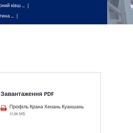
рний ківш …
тина …
Завантаження PDF
Профіль Крана Хенань Куаншань
31,96 МБ