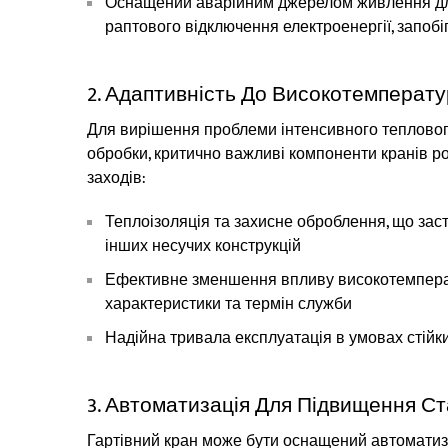
Оснащений аварійним джерелом живлення для
раптового відключення електроенергії, запо
2. Адаптивність До Високотемпера
Для вирішення проблеми інтенсивного теплового
обробки, критично важливі компоненти кранів р
заходів:
Теплоізоляція та захисне оброблення, що зас
інших несучих конструкцій
Ефективне зменшення впливу високотемперат
характеристики та термін служби
Надійна тривала експлуатація в умовах стійк
3. Автоматизація Для Підвищення Ст
Гартівний кран може бути оснащений автоматиз