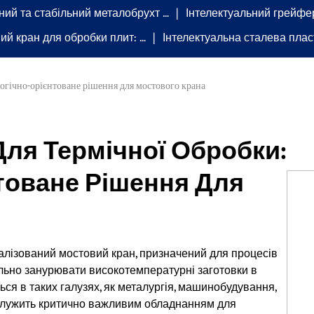
ний та стабільний металобрухт …
Інтелектуальний грейфе
ий кран для обробки плит: …
Інтелектуальна сталева плас
логічно-орієнтоване рішення для мостового крана
Для Термічної Обробки:
товане Рішення Для
іалізований мостовий кран, призначений для процесів
ільно занурювати високотемпературні заготовки в
ся в таких галузях, як металургія, машинобудування,
 служить критично важливим обладнанням для