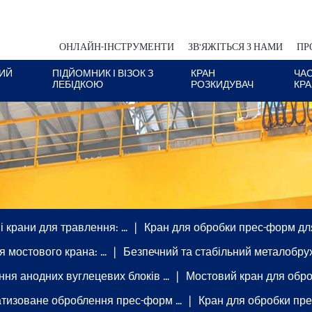
ОНЛАЙН-ІНСТРУМЕНТИ
ЗВ'ЯЖІТЬСЯ З НАМИ
ПР
ИЙ
ПІДЙОМНИК І ВІЗОК З
КРАН
ЧА
ЛЕБІДКОЮ
РОЗКИДУВАЧ
КР
і крани для травлення: …
Кран для обробки прес-форм дл
я мостового крана: …
Безпечний та стабільний металобру
ння анодних вуглецевих блоків …
Мостовий кран для обро
тизоване оброблення прес-форм …
Кран для обробки пре