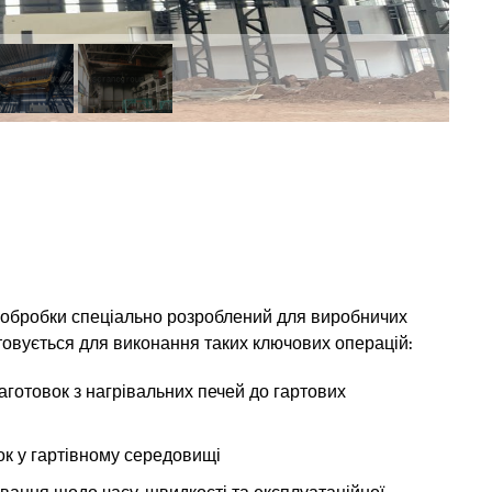
 обробки спеціально розроблений для виробничих
товується для виконання таких ключових операцій:
отовок з нагрівальних печей до гартових
ок у гартівному середовищі