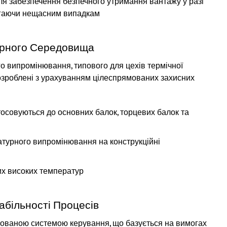
 забезпечення безпечного утримання вантажу у разі
бігаючи нещасним випадкам
турного Середовища
 випромінювання, типового для цехів термічної
озроблені з урахуванням цілеспрямованих захисних
тосовуються до основних балок, торцевих балок та
урного випромінювання на конструкційні
их високих температур
абільності Процесів
ованою системою керування, що базується на вимогах