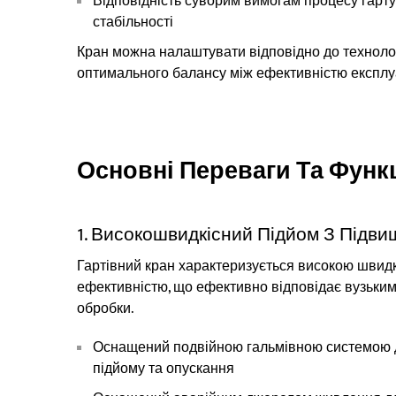
Відповідність суворим вимогам процесу гарту
стабільності
Кран можна налаштувати відповідно до технолог
оптимального балансу між ефективністю експлуат
Основні Переваги Та Функ
1. Високошвидкісний Підйом З Підв
Гартівний кран характеризується високою швид
ефективністю, що ефективно відповідає вузьким
обробки.
Оснащений подвійною гальмівною системою дл
підйому та опускання