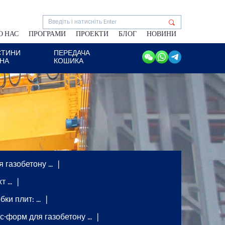
О НАС
ПРОГРАМИ
ПРОЕКТИ
БЛОГ
НОВИНИ
СТИНИ
ПЕРЕДАЧА
АНА
КОШИКА
я газобетону …
хт …
бки плит: …
с-форм для газобетону …