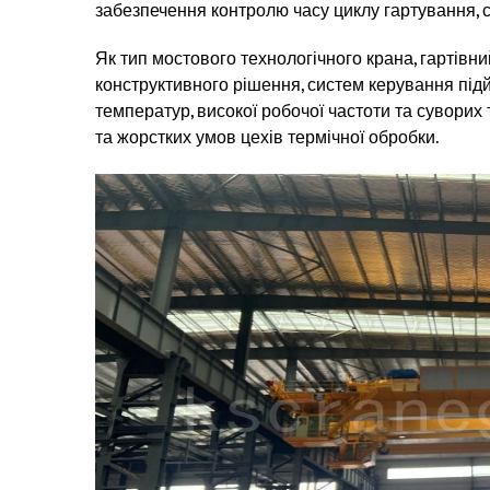
забезпечення контролю часу циклу гартування, ст
Як тип мостового технологічного крана, гартівн
конструктивного рішення, систем керування під
температур, високої робочої частоти та суворих
та жорстких умов цехів термічної обробки.