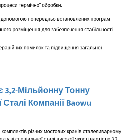
роцеси термічної обробки:
а допомогою попередньо встановлених програм
чного розміщення для забезпечення стабільності
ераційних помилок та підвищення загальної
 3,2-Мільйонну Тонну
 Сталі Компанії Baowu
комплектів різних мостових кранів сталеливарному
кту зі спеціальної сталі високої якості вартістю 3,2