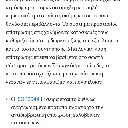
ατμόσφαιρες, παράκτια ομίχλη με υψηλή
FAQ
περιεκτικότητα σε αλάτι, ακόμη και σε ακραία
Εργα
Blogs
θαλάσσια περιβάλλοντα. Το σύστημα προστασίας
Ποιο είναι το πιο συχνά χρησιμοποιούμενο
Νέα
επίστρωσης στις χαλύβδινες κατασκευές τους
πρότυπο επίστρωσης γερανών για διεθνή
Εφαρμογές
έργα;
Σχετικά με εμάς
καθορίζει άμεσα τη διάρκεια ζωής του εξοπλισμού
Επικοινωνήστε μαζί μας
και το κόστος συντήρησης. Μια λογική λύση
Είναι υποχρεωτική η τήρηση των τοπικών
επίστρωσης πρέπει να βασίζεται στο σωστό
προτύπων επίστρωσης για τα εξαγόμενα έργα
σύστημα προτύπων. Σε παγκόσμιο επίπεδο, τα
γερανών;
πρότυπα που σχετίζονται με την επίστρωση
Είναι πάντα καλύτερη μια παχύτερη
γερανών είναι πολυάριθμα και πολύπλοκα:
επίστρωση;
Απαιτείται επισκευή στο πεδίο μετά την έξοδο
Ο
ISO 12944
Η σειρά είναι το διεθνώς
του γερανού από το εργοστάσιο;
αναγνωρισμένο πρότυπο-πλαίσιο για την
αντιδιαβρωτική επίστρωση χαλύβδινων
κατασκευών.