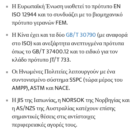
Η Ευρωπαϊκή Ένωση υιοθετεί το πρότυπο EN
ISO 12944 και το συνδυάζει με το βιομηχανικό
πρότυπο γερανών FEM.
Η Κίνα έχει και τα δύο
GB/T 30790
(με αναφορά
στο ISO) και ανεξάρτητα ανεπτυγμένα πρότυπα
όπως το GB/T 37400.12 και το ειδικό για τον
κλάδο πρότυπο JT/T 733.
Οι Ηνωμένες Πολιτείες λειτουργούν με ένα
συντονισμένο σύστημα SSPC (τώρα μέρος του
AMPP), ASTM και NACE.
Η JIS της Ιαπωνίας, η NORSOK της Νορβηγίας και
η AS/NZS της Αυστραλίας κατέχουν επίσης
σημαντικές θέσεις στις αντίστοιχες
περιφερειακές αγορές τους.