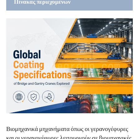
Πίνακας περιεχομένων
Παγκόσμιες Προδιαγραφές Επίστρωσης για
Γερανούς: Μια Συνολική Επισκόπηση των
Παγκόσμιων Προτύπων
Σύστημα προτύπων ISO (ISO 12944-8:2017)
Κινεζικά Πρότυπα (GB/T 37400.12-2019 και
JT/T 733-2021)
Σύστημα Προτύπων Επικάλυψης
SSPC/NACE/ASME της Βόρειας Αμερικής
Ιαπωνικό πρότυπο (JIS K 5600, JIS K 5551, JIS
K 5659)
Από το πρότυπο στην εφαρμογή:
Βιομηχανικά μηχανήματα όπως οι γερανογέφυρες
KUANGSHAN CRANE Προσαρμοσμένες λύσεις
επίστρωσης γερανών
και οι γερανογέφυρες λειτουργούν σε βιομηχανικές