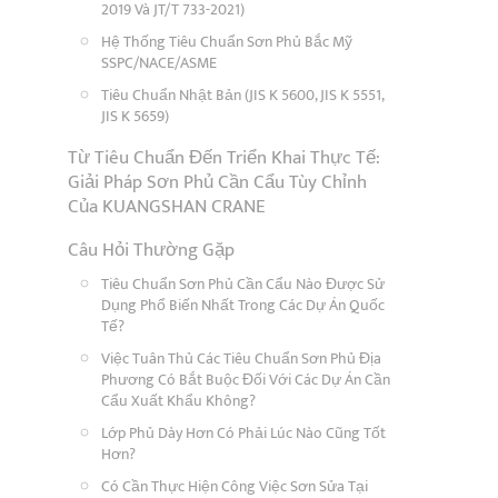
2019 Và JT/T 733-2021)
Hệ Thống Tiêu Chuẩn Sơn Phủ Bắc Mỹ
SSPC/NACE/ASME
Tiêu Chuẩn Nhật Bản (JIS K 5600, JIS K 5551,
JIS K 5659)
Từ Tiêu Chuẩn Đến Triển Khai Thực Tế:
Giải Pháp Sơn Phủ Cần Cẩu Tùy Chỉnh
Của KUANGSHAN CRANE
Câu Hỏi Thường Gặp
Tiêu Chuẩn Sơn Phủ Cần Cẩu Nào Được Sử
Dụng Phổ Biến Nhất Trong Các Dự Án Quốc
Tế?
Việc Tuân Thủ Các Tiêu Chuẩn Sơn Phủ Địa
Phương Có Bắt Buộc Đối Với Các Dự Án Cần
Cẩu Xuất Khẩu Không?
Lớp Phủ Dày Hơn Có Phải Lúc Nào Cũng Tốt
Hơn?
Có Cần Thực Hiện Công Việc Sơn Sửa Tại