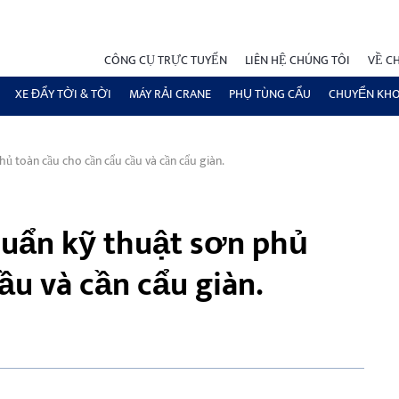
CÔNG CỤ TRỰC TUYẾN
LIÊN HỆ CHÚNG TÔI
VỀ C
XE ĐẨY TỜI & TỜI
MÁY RẢI CRANE
PHỤ TÙNG CẨU
CHUYỂN KH
hủ toàn cầu cho cần cẩu cầu và cần cẩu giàn.
huẩn kỹ thuật sơn phủ
ầu và cần cẩu giàn.