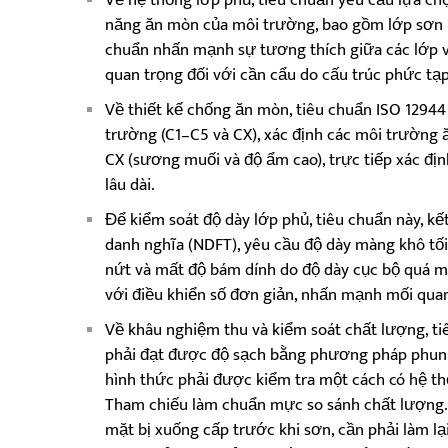
năng ăn mòn của môi trường, bao gồm lớp sơn ló
chuẩn nhấn mạnh sự tương thích giữa các lớp và
quan trọng đối với cần cẩu do cấu trúc phức tạp
Về thiết kế chống ăn mòn, tiêu chuẩn ISO 12944
trường (C1–C5 và CX), xác định các môi trường 
CX (sương muối và độ ẩm cao), trực tiếp xác đị
lâu dài.
Để kiểm soát độ dày lớp phủ, tiêu chuẩn này, k
danh nghĩa (NDFT), yêu cầu độ dày màng khô tố
nứt và mất độ bám dính do độ dày cục bộ quá m
với điều khiển số đơn giản, nhấn mạnh mối quan
Về khâu nghiệm thu và kiểm soát chất lượng, ti
phải đạt được độ sạch bằng phương pháp phun c
hình thức phải được kiểm tra một cách có hệ th
Tham chiếu làm chuẩn mực so sánh chất lượng.
mặt bị xuống cấp trước khi sơn, cần phải làm lạ