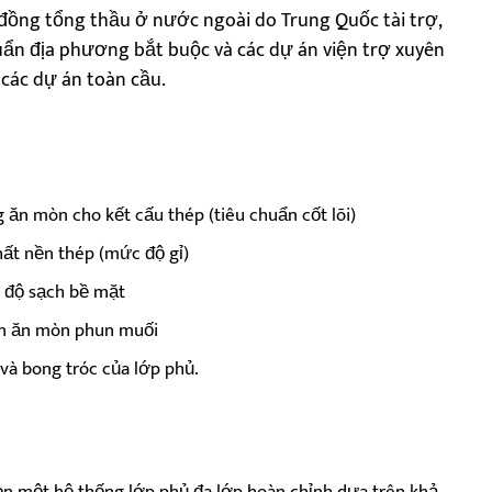
 đồng tổng thầu ở nước ngoài do Trung Quốc tài trợ,
uẩn địa phương bắt buộc và các dự án viện trợ xuyên
 các dự án toàn cầu.
ăn mòn cho kết cấu thép (tiêu chuẩn cốt lõi)
hất nền thép (mức độ gỉ)
à độ sạch bề mặt
ận ăn mòn phun muối
 và bong tróc của lớp phủ.
ọn một hệ thống lớp phủ đa lớp hoàn chỉnh dựa trên khả