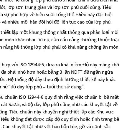
t, lớp sơn trung gian và lớp sơn phủ cuối cùng. Tiêu
 sự phù hợp về hiệu suất tổng thể. Điều này đặc biệt
 và nhiều mối hàn đòi hỏi độ liên tục cao của lớp phủ.
 thiết lập một khung thống nhất thông qua phân loại môi
ăn mòn khác nhau. Ví dụ, cần cẩu cảng thường thuộc loại
nh rằng hệ thống lớp phủ phải có khả năng chống ăn mòn
ết hợp với ISO 12944-5, đưa ra khái niệm Độ dày màng khô
i đa phải nhỏ hơn hoặc bằng 3 lần NDFT để ngăn ngừa
ức. Hệ thống độ dày theo định hướng thiết kế này khác
 hệ “độ dày lớp phủ – tuổi thọ sử dụng”.
êu chuẩn ISO 12944-8 quy định rằng việc chuẩn bị bề mặt
át Sa2.5, và độ dày lớp phủ cũng như các khuyết tật về
ống. Tiêu chuẩn này khuyến nghị thiết lập các Khu vực
 Nếu không đạt được cấp độ quy định hoặc tình trạng bề
i. Các khuyết tật như vết hàn bắn tóe, gờ và cạnh sắc