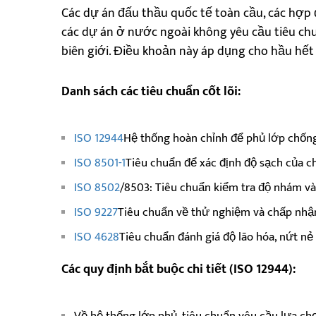
Các dự án đấu thầu quốc tế toàn cầu, các hợp
các dự án ở nước ngoài không yêu cầu tiêu ch
biên giới. Điều khoản này áp dụng cho hầu hết
Danh sách các tiêu chuẩn cốt lõi:
ISO 12944
Hệ thống hoàn chỉnh để phủ lớp chống 
ISO 8501-1
Tiêu chuẩn để xác định độ sạch của c
ISO 8502
/8503: Tiêu chuẩn kiểm tra độ nhám v
ISO 9227
Tiêu chuẩn về thử nghiệm và chấp nh
ISO 4628
Tiêu chuẩn đánh giá độ lão hóa, nứt nẻ
Các quy định bắt buộc chi tiết (ISO 12944):
Về hệ thống lớp phủ, tiêu chuẩn yêu cầu lựa ch