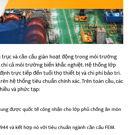
 trục và cần cẩu giàn hoạt động trong môi trường
chí cả môi trường biển khắc nghiệt. Hệ thống lớp
nh trực tiếp đến tuổi thọ thiết bị và chi phí bảo trì.
rên hệ thống tiêu chuẩn chính xác. Trên toàn cầu, các
hiều và phức tạp:
hung được quốc tế công nhận cho lớp phủ chống ăn mòn
2944 và kết hợp nó với tiêu chuẩn ngành cần cẩu FEM.