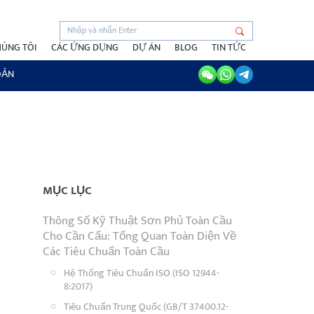
HÚNG TÔI
CÁC ỨNG DỤNG
DỰ ÁN
BLOG
TIN TỨC
OẢN
MỤC LỤC
Thông Số Kỹ Thuật Sơn Phủ Toàn Cầu
Cho Cần Cẩu: Tổng Quan Toàn Diện Về
Các Tiêu Chuẩn Toàn Cầu
Hệ Thống Tiêu Chuẩn ISO (ISO 12944-
8:2017)
Tiêu Chuẩn Trung Quốc (GB/T 37400.12-