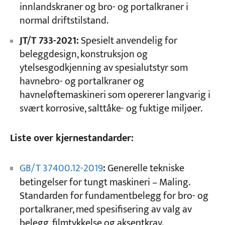
innlandskraner og bro- og portalkraner i
normal driftstilstand.
JT/T 733-2021:
Spesielt anvendelig for
beleggdesign, konstruksjon og
ytelsesgodkjenning av spesialutstyr som
havnebro- og portalkraner og
havneløftemaskineri som opererer langvarig i
svært korrosive, salttåke- og fuktige miljøer.
Liste over kjernestandarder:
GB/T 37400.12-2019
:
Generelle tekniske
betingelser for tungt maskineri – Maling.
Standarden for fundamentbelegg for bro- og
portalkraner, med spesifisering av valg av
belegg, filmtykkelse og akseptkrav.