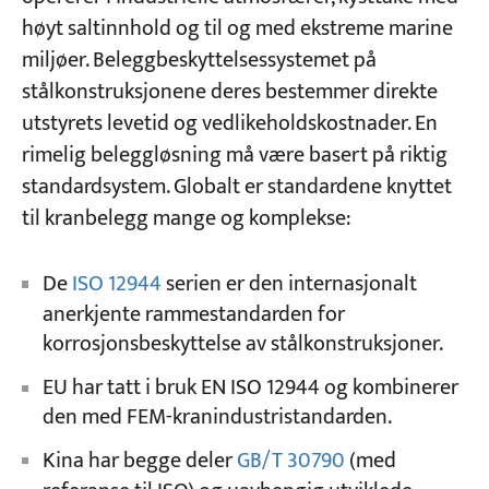
høyt saltinnhold og til og med ekstreme marine
FAQ
miljøer. Beleggbeskyttelsessystemet på
Prosjekter
Blogger
stålkonstruksjonene deres bestemmer direkte
Hva er den mest brukte standarden for
Nyheter
utstyrets levetid og vedlikeholdskostnader. En
kranbelegg for internasjonale prosjekter?
applikasjoner
Om oss
rimelig beleggløsning må være basert på riktig
Er det obligatorisk å følge lokale standarder
Kontakt oss
standardsystem. Globalt er standardene knyttet
for belegg for eksporterte kranprosjekter?
til kranbelegg mange og komplekse:
Er et tykkere lag alltid bedre?
Er det nødvendig med etterbehandling i
De
ISO 12944
serien er den internasjonalt
felten etter at en kran forlater fabrikken?
anerkjente rammestandarden for
korrosjonsbeskyttelse av stålkonstruksjoner.
EU har tatt i bruk EN ISO 12944 og kombinerer
den med FEM-kranindustristandarden.
Kina har begge deler
GB/T 30790
(med