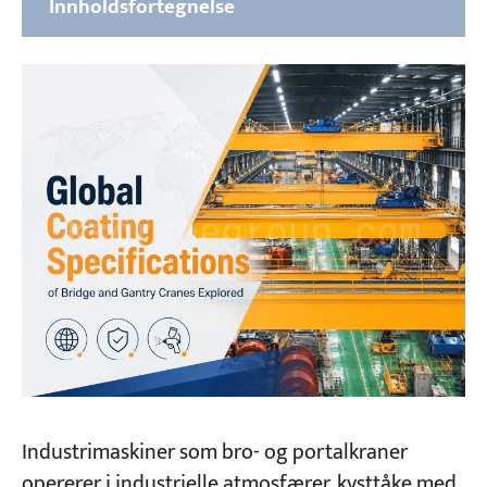
Innholdsfortegnelse
Globale spesifikasjoner for belegg for kraner:
En omfattende oversikt over globale
standarder
ISO-standardsystem (ISO 12944-8:2017)
Kinesiske standarder (GB/T 37400.12-2019 og
JT/T 733-2021)
Nordamerikansk SSPC/NACE/ASME-
beleggstandardsystem
Japansk standard (JIS K 5600, JIS K 5551, JIS K
5659)
Fra standard til implementering:
Industrimaskiner som bro- og portalkraner
KUANGSHAN CRANE tilpassede
kranbeleggløsninger
opererer i industrielle atmosfærer, kysttåke med