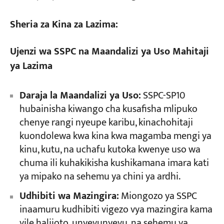
Sheria za Kina za Lazima:
Ujenzi wa SSPC na Maandalizi ya Uso Mahitaji
ya Lazima
Daraja la Maandalizi ya Uso:
SSPC-SP10
hubainisha kiwango cha kusafisha mlipuko
chenye rangi nyeupe karibu, kinachohitaji
kuondolewa kwa kina kwa magamba mengi ya
kinu, kutu, na uchafu kutoka kwenye uso wa
chuma ili kuhakikisha kushikamana imara kati
ya mipako na sehemu ya chini ya ardhi.
Udhibiti wa Mazingira:
Miongozo ya SSPC
inaamuru kudhibiti vigezo vya mazingira kama
vile halijoto, unyevunyevu, na sehemu ya