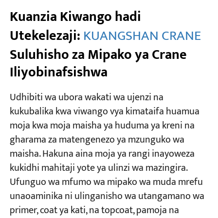
Kuanzia Kiwango hadi
Utekelezaji:
KUANGSHAN CRANE
Suluhisho za Mipako ya Crane
Iliyobinafsishwa
Udhibiti wa ubora wakati wa ujenzi na
kukubalika kwa viwango vya kimataifa huamua
moja kwa moja maisha ya huduma ya kreni na
gharama za matengenezo ya mzunguko wa
maisha. Hakuna aina moja ya rangi inayoweza
kukidhi mahitaji yote ya ulinzi wa mazingira.
Ufunguo wa mfumo wa mipako wa muda mrefu
unaoaminika ni ulinganisho wa utangamano wa
primer, coat ya kati, na topcoat, pamoja na