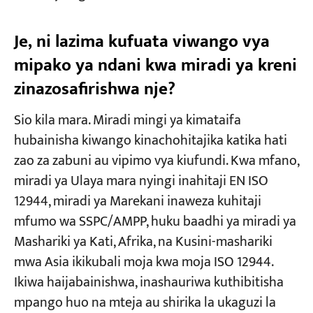
Je, ni lazima kufuata viwango vya
mipako ya ndani kwa miradi ya kreni
zinazosafirishwa nje?
Sio kila mara. Miradi mingi ya kimataifa
hubainisha kiwango kinachohitajika katika hati
zao za zabuni au vipimo vya kiufundi. Kwa mfano,
miradi ya Ulaya mara nyingi inahitaji EN ISO
12944, miradi ya Marekani inaweza kuhitaji
mfumo wa SSPC/AMPP, huku baadhi ya miradi ya
Mashariki ya Kati, Afrika, na Kusini-mashariki
mwa Asia ikikubali moja kwa moja ISO 12944.
Ikiwa haijabainishwa, inashauriwa kuthibitisha
mpango huo na mteja au shirika la ukaguzi la