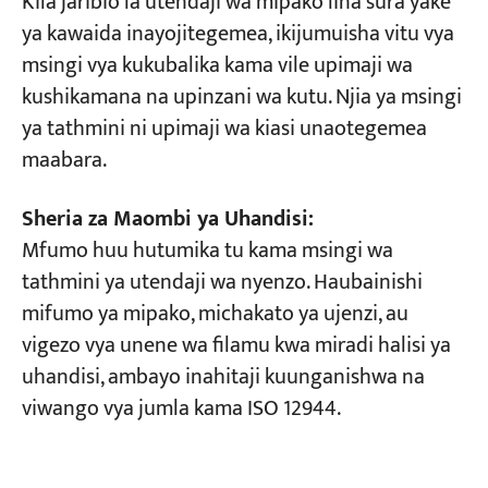
Kila jaribio la utendaji wa mipako lina sura yake
ya kawaida inayojitegemea, ikijumuisha vitu vya
msingi vya kukubalika kama vile upimaji wa
kushikamana na upinzani wa kutu. Njia ya msingi
ya tathmini ni upimaji wa kiasi unaotegemea
maabara.
Sheria za Maombi ya Uhandisi:
Mfumo huu hutumika tu kama msingi wa
tathmini ya utendaji wa nyenzo. Haubainishi
mifumo ya mipako, michakato ya ujenzi, au
vigezo vya unene wa filamu kwa miradi halisi ya
uhandisi, ambayo inahitaji kuunganishwa na
viwango vya jumla kama ISO 12944.