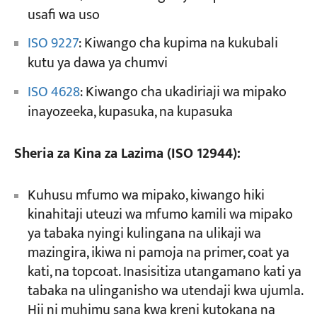
usafi wa uso
ISO 9227
: Kiwango cha kupima na kukubali
kutu ya dawa ya chumvi
ISO 4628
: Kiwango cha ukadiriaji wa mipako
inayozeeka, kupasuka, na kupasuka
Sheria za Kina za Lazima (ISO 12944):
Kuhusu mfumo wa mipako, kiwango hiki
kinahitaji uteuzi wa mfumo kamili wa mipako
ya tabaka nyingi kulingana na ulikaji wa
mazingira, ikiwa ni pamoja na primer, coat ya
kati, na topcoat. Inasisitiza utangamano kati ya
tabaka na ulinganisho wa utendaji kwa ujumla.
Hii ni muhimu sana kwa kreni kutokana na