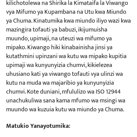
kilichotolewa na Shirika la Kimataifa la Viwango
vya Mifumo ya Kupambana na Utu kwa Miundo
ya Chuma. Kinatumika kwa miundo iliyo wazi kwa
mazingira tofauti ya babuzi, ikijumuisha
muundo, upimaji, na uteuzi wa mifumo ya
mipako. Kiwango hiki kinabainisha jinsi ya
kutathmini upinzani wa kutu wa mipako kupitia
upimaji wa kunyunyizia chumvi, kikielezea
uhusiano kati ya viwango tofauti vya ulinzi wa
kutu na muda wa majaribio ya kunyunyizia
chumvi. Kote duniani, mfululizo wa ISO 12944
unachukuliwa sana kama mfumo wa msingi wa
muundo wa kuzuia kutu wa miundo ya Chuma.
Matukio Yanayotumika: