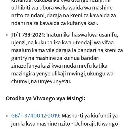
kiwanda, kukubalika kwa utengenezaji, na
udhibiti wa ubora wa kawaida wa mashine
nzito za ndani, daraja na kreni za kawaida za
ndani na za kawaida za kufanya kazi.
JT/T 733-2021:
Inatumika haswa kwa usanifu,
ujenzi, na kukubalika kwa utendaji wa vifaa
maalum kama vile daraja la bandari na kreni za
gantry na mashine za kuinua bandari
zinazofanya kazi kwa muda mrefu katika
mazingira yenye ulikaji mwingi, ukungu wa
chumvi, na unyevunyevu.
Orodha ya Viwango vya Msingi:
GB/T 37400.12-2019
:
Masharti ya kiufundi ya
jumla kwa mashine nzito - Uchoraji. Kiwango