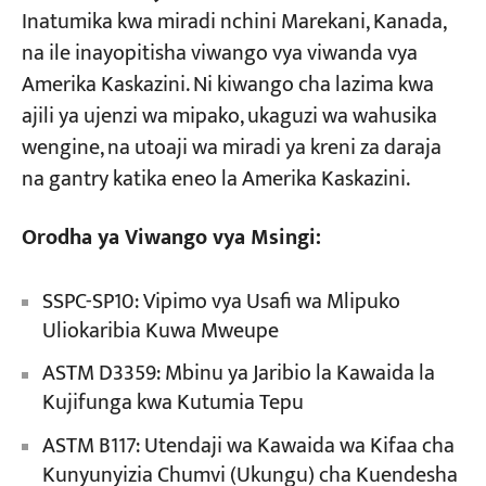
Inatumika kwa miradi nchini Marekani, Kanada,
na ile inayopitisha viwango vya viwanda vya
Amerika Kaskazini. Ni kiwango cha lazima kwa
ajili ya ujenzi wa mipako, ukaguzi wa wahusika
wengine, na utoaji wa miradi ya kreni za daraja
na gantry katika eneo la Amerika Kaskazini.
Orodha ya Viwango vya Msingi:
SSPC-SP10: Vipimo vya Usafi wa Mlipuko
Uliokaribia Kuwa Mweupe
ASTM D3359: Mbinu ya Jaribio la Kawaida la
Kujifunga kwa Kutumia Tepu
ASTM B117: Utendaji wa Kawaida wa Kifaa cha
Kunyunyizia Chumvi (Ukungu) cha Kuendesha