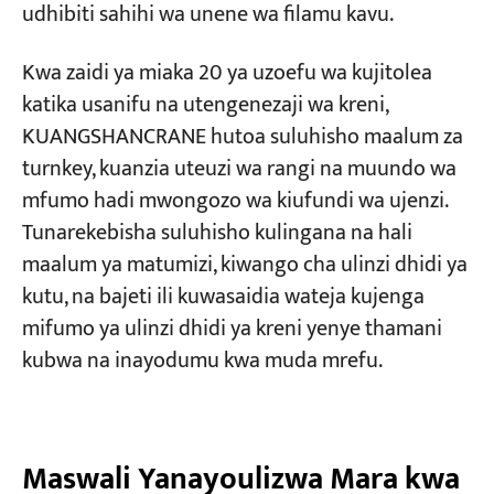
udhibiti sahihi wa unene wa filamu kavu.
Kwa zaidi ya miaka 20 ya uzoefu wa kujitolea
katika usanifu na utengenezaji wa kreni,
KUANGSHANCRANE hutoa suluhisho maalum za
turnkey, kuanzia uteuzi wa rangi na muundo wa
mfumo hadi mwongozo wa kiufundi wa ujenzi.
Tunarekebisha suluhisho kulingana na hali
maalum ya matumizi, kiwango cha ulinzi dhidi ya
kutu, na bajeti ili kuwasaidia wateja kujenga
mifumo ya ulinzi dhidi ya kreni yenye thamani
kubwa na inayodumu kwa muda mrefu.
Maswali Yanayoulizwa Mara kwa