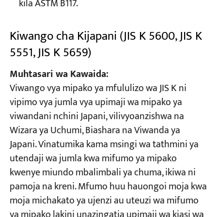
kila ASTM B117.
Kiwango cha Kijapani (JIS K 5600, JIS K
5551, JIS K 5659)
Muhtasari wa Kawaida:
Viwango vya mipako ya mfululizo wa JIS K ni
vipimo vya jumla vya upimaji wa mipako ya
viwandani nchini Japani, vilivyoanzishwa na
Wizara ya Uchumi, Biashara na Viwanda ya
Japani. Vinatumika kama msingi wa tathmini ya
utendaji wa jumla kwa mifumo ya mipako
kwenye miundo mbalimbali ya chuma, ikiwa ni
pamoja na kreni. Mfumo huu hauongoi moja kwa
moja michakato ya ujenzi au uteuzi wa mifumo
ya mipako lakini unazingatia upimaji wa kiasi wa