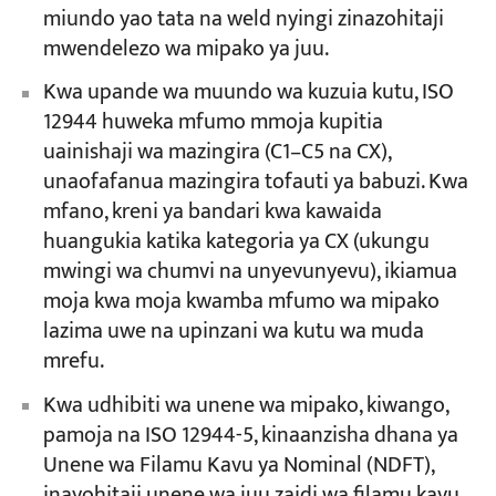
miundo yao tata na weld nyingi zinazohitaji
mwendelezo wa mipako ya juu.
Kwa upande wa muundo wa kuzuia kutu, ISO
12944 huweka mfumo mmoja kupitia
uainishaji wa mazingira (C1–C5 na CX),
unaofafanua mazingira tofauti ya babuzi. Kwa
mfano, kreni ya bandari kwa kawaida
huangukia katika kategoria ya CX (ukungu
mwingi wa chumvi na unyevunyevu), ikiamua
moja kwa moja kwamba mfumo wa mipako
lazima uwe na upinzani wa kutu wa muda
mrefu.
Kwa udhibiti wa unene wa mipako, kiwango,
pamoja na ISO 12944-5, kinaanzisha dhana ya
Unene wa Filamu Kavu ya Nominal (NDFT),
inayohitaji unene wa juu zaidi wa filamu kavu