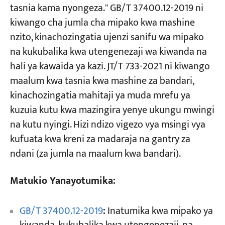
tasnia kama nyongeza." GB/T 37400.12-2019 ni
kiwango cha jumla cha mipako kwa mashine
nzito, kinachozingatia ujenzi sanifu wa mipako
na kukubalika kwa utengenezaji wa kiwanda na
hali ya kawaida ya kazi. JT/T 733-2021 ni kiwango
maalum kwa tasnia kwa mashine za bandari,
kinachozingatia mahitaji ya muda mrefu ya
kuzuia kutu kwa mazingira yenye ukungu mwingi
na kutu nyingi. Hizi ndizo vigezo vya msingi vya
kufuata kwa kreni za madaraja na gantry za
ndani (za jumla na maalum kwa bandari).
Matukio Yanayotumika:
GB/T 37400.12-2019
:
Inatumika kwa mipako ya