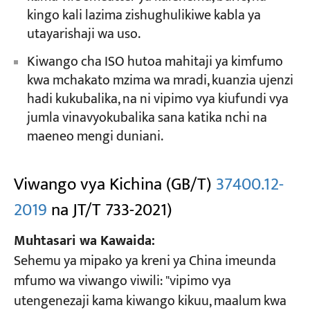
kingo kali lazima zishughulikiwe kabla ya
utayarishaji wa uso.
Kiwango cha ISO hutoa mahitaji ya kimfumo
kwa mchakato mzima wa mradi, kuanzia ujenzi
hadi kukubalika, na ni vipimo vya kiufundi vya
jumla vinavyokubalika sana katika nchi na
maeneo mengi duniani.
Viwango vya Kichina (GB/T)
37400.12-
2019
na JT/T 733-2021)
Muhtasari wa Kawaida:
Sehemu ya mipako ya kreni ya China imeunda
mfumo wa viwango viwili: "vipimo vya
utengenezaji kama kiwango kikuu, maalum kwa