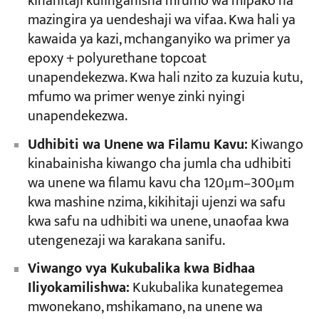
kinahitaji kulinganisha mfumo wa mipako na
mazingira ya uendeshaji wa vifaa. Kwa hali ya
kawaida ya kazi, mchanganyiko wa primer ya
epoxy + polyurethane topcoat
unapendekezwa. Kwa hali nzito za kuzuia kutu,
mfumo wa primer wenye zinki nyingi
unapendekezwa.
Udhibiti wa Unene wa Filamu Kavu:
Kiwango
kinabainisha kiwango cha jumla cha udhibiti
wa unene wa filamu kavu cha 120μm–300μm
kwa mashine nzima, kikihitaji ujenzi wa safu
kwa safu na udhibiti wa unene, unaofaa kwa
utengenezaji wa karakana sanifu.
Viwango vya Kukubalika kwa Bidhaa
Iliyokamilishwa:
Kukubalika kunategemea
mwonekano, mshikamano, na unene wa