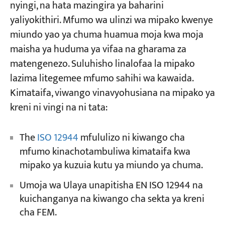
Maswali Yanayoulizwa Mara kwa Mara
nyingi, na hata mazingira ya baharini
yaliyokithiri. Mfumo wa ulinzi wa mipako kwenye
Ni kiwango gani cha mipako ya kreni
Miradi
miundo yao ya chuma huamua moja kwa moja
kinachotumika sana kwa miradi ya kimataifa?
Blogu
maisha ya huduma ya vifaa na gharama za
Habari
Je, ni lazima kufuata viwango vya mipako ya
Maombi
matengenezo. Suluhisho linalofaa la mipako
ndani kwa miradi ya kreni zinazosafirishwa
Kuhusu sisi
lazima litegemee mfumo sahihi wa kawaida.
nje?
Wasiliana nasi
Kimataifa, viwango vinavyohusiana na mipako ya
Je, mipako nene huwa bora zaidi kila wakati?
kreni ni vingi na ni tata:
Je, ukarabati wa shamba unahitajika baada ya
kreni kuondoka kiwandani?
The
ISO 12944
mfululizo ni kiwango cha
mfumo kinachotambuliwa kimataifa kwa
mipako ya kuzuia kutu ya miundo ya chuma.
Umoja wa Ulaya unapitisha EN ISO 12944 na
kuichanganya na kiwango cha sekta ya kreni
cha FEM.