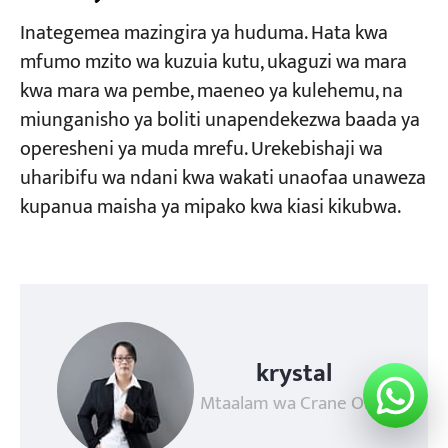
Inategemea mazingira ya huduma. Hata kwa
mfumo mzito wa kuzuia kutu, ukaguzi wa mara
kwa mara wa pembe, maeneo ya kulehemu, na
miunganisho ya boliti unapendekezwa baada ya
operesheni ya muda mrefu. Urekebishaji wa
uharibifu wa ndani kwa wakati unaofaa unaweza
kupanua maisha ya mipako kwa kiasi kikubwa.
krystal
Mtaalam wa Crane OEM