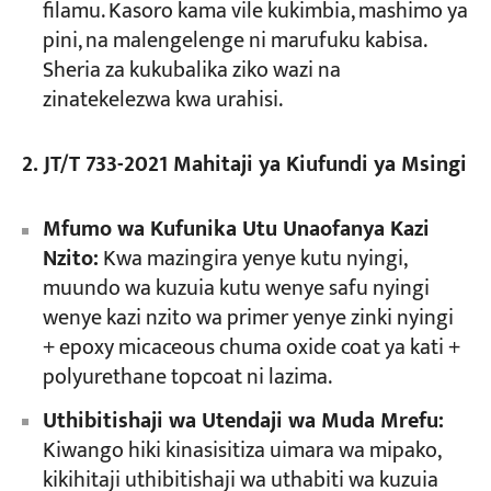
filamu. Kasoro kama vile kukimbia, mashimo ya
pini, na malengelenge ni marufuku kabisa.
Sheria za kukubalika ziko wazi na
zinatekelezwa kwa urahisi.
2. JT/T 733-2021 Mahitaji ya Kiufundi ya Msingi
Mfumo wa Kufunika Utu Unaofanya Kazi
Nzito:
Kwa mazingira yenye kutu nyingi,
muundo wa kuzuia kutu wenye safu nyingi
wenye kazi nzito wa primer yenye zinki nyingi
+ epoxy micaceous chuma oxide coat ya kati +
polyurethane topcoat ni lazima.
Uthibitishaji wa Utendaji wa Muda Mrefu:
Kiwango hiki kinasisitiza uimara wa mipako,
kikihitaji uthibitishaji wa uthabiti wa kuzuia