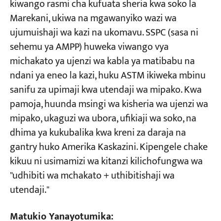
kiwango rasmi cha kufuata sheria kwa soko la
Marekani, ukiwa na mgawanyiko wazi wa
ujumuishaji wa kazi na ukomavu. SSPC (sasa ni
sehemu ya AMPP) huweka viwango vya
michakato ya ujenzi wa kabla ya matibabu na
ndani ya eneo la kazi, huku ASTM ikiweka mbinu
sanifu za upimaji kwa utendaji wa mipako. Kwa
pamoja, huunda msingi wa kisheria wa ujenzi wa
mipako, ukaguzi wa ubora, ufikiaji wa soko, na
dhima ya kukubalika kwa kreni za daraja na
gantry huko Amerika Kaskazini. Kipengele chake
kikuu ni usimamizi wa kitanzi kilichofungwa wa
"udhibiti wa mchakato + uthibitishaji wa
utendaji."
Matukio Yanayotumika: