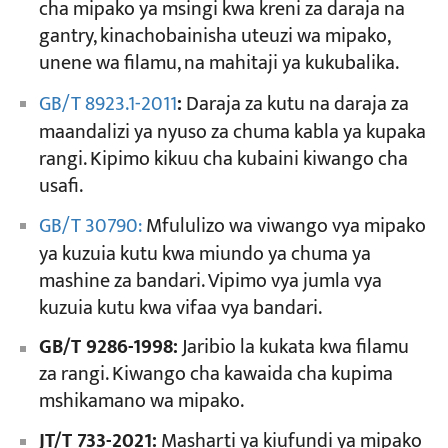
cha mipako ya msingi kwa kreni za daraja na
gantry, kinachobainisha uteuzi wa mipako,
unene wa filamu, na mahitaji ya kukubalika.
GB/T 8923.1-2011
:
Daraja za kutu na daraja za
maandalizi ya nyuso za chuma kabla ya kupaka
rangi. Kipimo kikuu cha kubaini kiwango cha
usafi.
GB/T 30790:
Mfululizo wa viwango vya mipako
ya kuzuia kutu kwa miundo ya chuma ya
mashine za bandari. Vipimo vya jumla vya
kuzuia kutu kwa vifaa vya bandari.
GB/T 9286-1998:
Jaribio la kukata kwa filamu
za rangi. Kiwango cha kawaida cha kupima
mshikamano wa mipako.
JT/T 733-2021:
Masharti ya kiufundi ya mipako