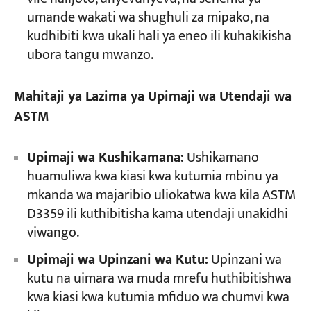
umande wakati wa shughuli za mipako, na
kudhibiti kwa ukali hali ya eneo ili kuhakikisha
ubora tangu mwanzo.
Mahitaji ya Lazima ya Upimaji wa Utendaji wa
ASTM
Upimaji wa Kushikamana:
Ushikamano
huamuliwa kwa kiasi kwa kutumia mbinu ya
mkanda wa majaribio uliokatwa kwa kila ASTM
D3359 ili kuthibitisha kama utendaji unakidhi
viwango.
Upimaji wa Upinzani wa Kutu:
Upinzani wa
kutu na uimara wa muda mrefu huthibitishwa
kwa kiasi kwa kutumia mfiduo wa chumvi kwa