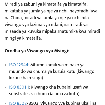
Miradi ya zabuni ya kimataifa ya kimataifa,
mikataba ya jumla ya nje ya nchi inayofadhiliwa
na China, miradi ya jumla ya nje ya nchi bila
viwango vya lazima vya ndani, na miradi ya
misaada ya kuvuka mipaka. Inatumika kwa miradi
mingi ya kimataifa.
Orodha ya Viwango vya Msingi:
ISO 12944
: Mfumo kamili wa mipako ya
muundo wa chuma ya kuzuia kutu (kiwango
kikuu cha msingi)
ISO 8501-1
: Kiwango cha kubaini usafi wa
substrates za chuma (alama za kutu)
ISO 8502
/8503: Viwango vya kupima ukali na