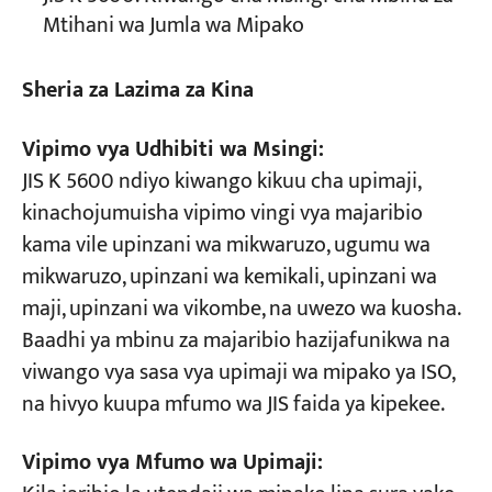
Mtihani wa Jumla wa Mipako
Sheria za Lazima za Kina
Vipimo vya Udhibiti wa Msingi:
JIS K 5600 ndiyo kiwango kikuu cha upimaji,
kinachojumuisha vipimo vingi vya majaribio
kama vile upinzani wa mikwaruzo, ugumu wa
mikwaruzo, upinzani wa kemikali, upinzani wa
maji, upinzani wa vikombe, na uwezo wa kuosha.
Baadhi ya mbinu za majaribio hazijafunikwa na
viwango vya sasa vya upimaji wa mipako ya ISO,
na hivyo kuupa mfumo wa JIS faida ya kipekee.
Vipimo vya Mfumo wa Upimaji: