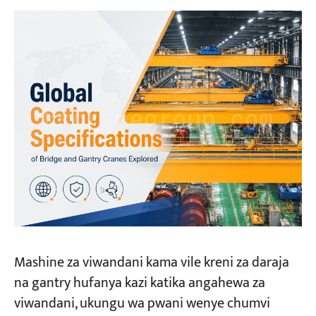
Vipimo vya Mipako ya Kimataifa kwa Koreni:
Muhtasari Kamili wa Viwango vya Kimataifa
Mfumo wa Viwango vya ISO (ISO 12944-
8:2017)
Viwango vya Kichina (GB/T 37400.12-2019 na
JT/T 733-2021)
Mfumo wa Kawaida wa Mipako ya
SSPC/NACE/ASME ya Amerika Kaskazini
Kiwango cha Kijapani (JIS K 5600, JIS K 5551,
JIS K 5659)
Kuanzia Kiwango hadi Utekelezaji: Suluhisho
za Mipako ya Kreni za KUANGSHAN
Mashine za viwandani kama vile kreni za daraja
Zilizobinafsishwa
na gantry hufanya kazi katika angahewa za
viwandani, ukungu wa pwani wenye chumvi