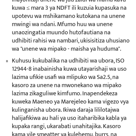
kuwa ≤ mara 3 ya NDFT ili kuzuia kupasuka na
upotevu wa mshikamano kutokana na unene
mwingi wa ndani. Mfumo huu wa unene
unaozingatia muundo hutofautiana na
udhibiti rahisi wa nambari, ukisisitiza uhusiano
wa "unene wa mipako - maisha ya huduma".
Kuhusu kukubalika na udhibiti wa ubora, ISO
12944-8 inabainisha kuwa utayarishaji wa uso
lazima ufikie usafi wa mlipuko wa Sa2.5, na
kasoro za unene na mwonekano wa mipako
lazima zikaguliwe kimfumo. Inapendekeza
kuweka Maeneo ya Marejeleo kama vigezo vya
kulinganisha ubora. Ikiwa daraja lililotajwa
halijafikiwa au hali ya uso itaharibika kabla ya
kupaka rangi, ukarabati unahitajika. Kasoro
kama vile smeatter ya kulehemu, burrs, na