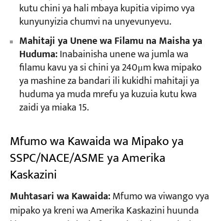
kutu chini ya hali mbaya kupitia vipimo vya
kunyunyizia chumvi na unyevunyevu.
Mahitaji ya Unene wa Filamu na Maisha ya
Huduma:
Inabainisha unene wa jumla wa
filamu kavu ya si chini ya 240μm kwa mipako
ya mashine za bandari ili kukidhi mahitaji ya
huduma ya muda mrefu ya kuzuia kutu kwa
zaidi ya miaka 15.
Mfumo wa Kawaida wa Mipako ya
SSPC/NACE/ASME ya Amerika
Kaskazini
Muhtasari wa Kawaida:
Mfumo wa viwango vya
mipako ya kreni wa Amerika Kaskazini huunda