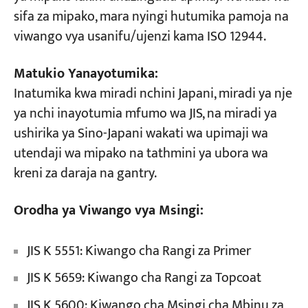
sifa za mipako, mara nyingi hutumika pamoja na
viwango vya usanifu/ujenzi kama ISO 12944.
Matukio Yanayotumika:
Inatumika kwa miradi nchini Japani, miradi ya nje
ya nchi inayotumia mfumo wa JIS, na miradi ya
ushirika ya Sino-Japani wakati wa upimaji wa
utendaji wa mipako na tathmini ya ubora wa
kreni za daraja na gantry.
Orodha ya Viwango vya Msingi:
JIS K 5551: Kiwango cha Rangi za Primer
JIS K 5659: Kiwango cha Rangi za Topcoat
JIS K 5600: Kiwango cha Msingi cha Mbinu za