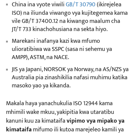
China ina vyote viwili
GB/T 30790
(ikirejelea
ISO) na iliunda viwango vya kujitegemea kama
vile GB/T 37400.12 na kiwango maalum cha
JT/T 733 kinachohusiana na sekta hiyo.
Marekani inafanya kazi kwa mfumo
ulioratibiwa wa SSPC (sasa ni sehemu ya
AMPP), ASTM, na NACE.
JIS ya Japani, NORSOK ya Norway, na AS/NZS ya
Australia pia zinashikilia nafasi muhimu katika
masoko yao ya kikanda.
Makala haya yanachukulia ISO 12944 kama
mhimili wake mkuu, yakipitia kwa utaratibu
kanuni kuu za kimataifa
vipimo vya mipako ya
kimataifa
mifumo ili kutoa marejeleo kamili ya