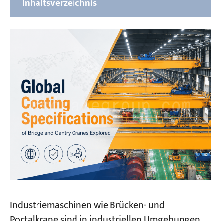
Inhaltsverzeichnis
Globale Beschichtungsspezifikationen für
Krane: Ein umfassender Überblick über
globale Standards
ISO-Normensystem (ISO 12944-8:2017)
Chinesische Normen (GB/T 37400.12-2019
und JT/T 733-2021)
Nordamerikanisches SSPC/NACE/ASME-
Beschichtungssystem
Japanischer Standard (JIS K 5600, JIS K 5551,
JIS K 5659)
Von der Standardisierung zur Umsetzung:
Industriemaschinen wie Brücken- und
Maßgeschneiderte
Kranbeschichtungslösungen von
Portalkrane sind in industriellen Umgebungen,