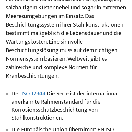
KUANGSHAN CRANE
salzhaltigem Küstennebel und sogar in extremen
Meeresumgebungen im Einsatz. Das
Projekte
Häufig gestellte Fragen
Blogs
Beschichtungssystem ihrer Stahlkonstruktionen
Nachrichten
bestimmt maßgeblich die Lebensdauer und die
Welcher Kranbeschichtungsstandard wird am
Bewerbungen
Über uns
Wartungskosten. Eine sinnvolle
häufigsten für internationale Projekte
Kontakt
verwendet?
Beschichtungslösung muss auf dem richtigen
Normensystem basieren. Weltweit gibt es
Ist die Einhaltung lokaler
zahlreiche und komplexe Normen für
Beschichtungsstandards bei exportierten
Kranbeschichtungen.
Kranprojekten zwingend erforderlich?
Ist eine dickere Beschichtung immer besser?
Der
ISO 12944
Die Serie ist der international
Ist nach Verlassen des Werks durch einen
anerkannte Rahmenstandard für die
Kran eine Nachbearbeitung vor Ort
Korrosionsschutzbeschichtung von
erforderlich?
Stahlkonstruktionen.
Die Europäische Union übernimmt EN ISO