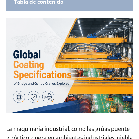
Tabla de contenido
Especificaciones globales de recubrimientos
para grúas: una visión general completa de
los estándares globales.
Sistema de normas ISO (ISO 12944-8:2017)
Normas chinas (GB/T 37400.12-2019 y JT/T
733-2021)
Sistema de estándares de recubrimiento
SSPC/NACE/ASME de América del Norte
Estándar japonés (JIS K 5600, JIS K 5551, JIS K
5659)
De la norma a la implementación: Soluciones
La maquinaria industrial, como las grúas puente
de recubrimiento personalizadas para grúas
de KUANGSHAN CRANE
y pórtico, opera en ambientes industriales, niebla