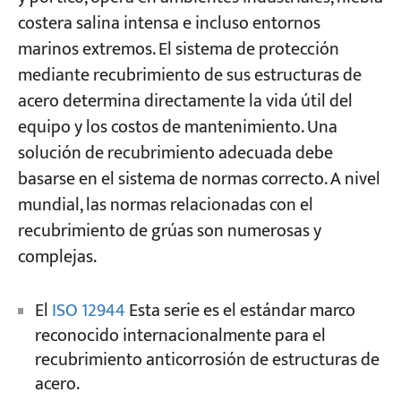
costera salina intensa e incluso entornos
Preguntas frecuentes
marinos extremos. El sistema de protección
Proyectos
Blogs
mediante recubrimiento de sus estructuras de
¿Cuál es el estándar de recubrimiento para
Noticias
acero determina directamente la vida útil del
grúas más utilizado en proyectos
Aplicaciones
internacionales?
Sobre nosotros
equipo y los costos de mantenimiento. Una
Contáctenos
solución de recubrimiento adecuada debe
¿Es obligatorio cumplir con las normas
basarse en el sistema de normas correcto. A nivel
locales de recubrimiento para los proyectos
mundial, las normas relacionadas con el
de grúas exportadas?
recubrimiento de grúas son numerosas y
¿Un recubrimiento más grueso siempre es
complejas.
mejor?
¿Es necesario realizar retoques en obra
El
ISO 12944
Esta serie es el estándar marco
después de que una grúa salga de fábrica?
reconocido internacionalmente para el
recubrimiento anticorrosión de estructuras de
acero.