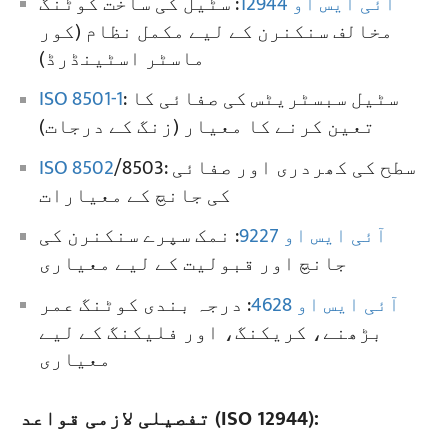
آئی ایس او 12944
: سٹیل کی ساخت کوٹنگ
مخالف سنکنرن کے لیے مکمل نظام (کور
ماسٹر اسٹینڈرڈ)
: سٹیل سبسٹریٹس کی صفائی کا
ISO 8501-1
تعین کرنے کا معیار (زنگ کے درجات)
/8503: سطح کی کھردری اور صفائی
ISO 8502
کی جانچ کے معیارات
آئی ایس او 9227
: نمک سپرے سنکنرن کی
جانچ اور قبولیت کے لیے معیاری
آئی ایس او 4628
: درجہ بندی کوٹنگ عمر
بڑھنے، کریکنگ، اور فلیکنگ کے لیے
معیاری
تفصیلی لازمی قواعد (ISO 12944):