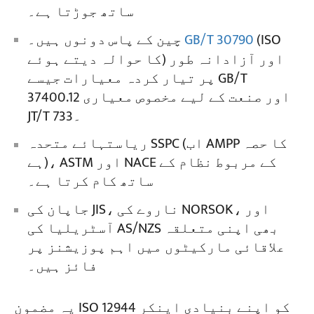
ساتھ جوڑتا ہے۔
(ISO
GB/T 30790
چین کے پاس دونوں ہیں۔
کا حوالہ دیتے ہوئے) اور آزادانہ طور
پر تیار کردہ معیارات جیسے GB/T
37400.12 اور صنعت کے لیے مخصوص معیاری
JT/T 733۔
ریاستہائے متحدہ SSPC (اب AMPP کا حصہ
ہے)، ASTM اور NACE کے مربوط نظام کے
ساتھ کام کرتا ہے۔
جاپان کی JIS، ناروے کی NORSOK، اور
آسٹریلیا کی AS/NZS بھی اپنی متعلقہ
علاقائی مارکیٹوں میں اہم پوزیشنز پر
فائز ہیں۔
یہ مضمون ISO 12944 کو اپنے بنیادی اینکر