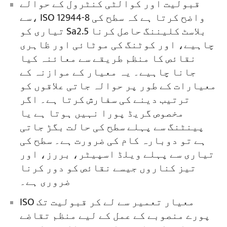
قبولیت اور کوالٹی کنٹرول کے حوالے
سے، ISO 12944-8 واضح کرتا ہے کہ سطح کی
تیاری کو Sa2.5 بلاسٹ کلیننگ حاصل کرنا
چاہیے، اور کوٹنگ کی موٹائی اور ظاہری
نقائص کا منظم طریقے سے معائنہ کیا
جانا چاہیے۔ یہ معیار کے موازنہ کے
معیارات کے طور پر حوالہ جاتی علاقوں کو
ترتیب دینے کی سفارش کرتا ہے۔ اگر
مخصوص گریڈ پورا نہیں ہوتا ہے یا
پینٹنگ سے پہلے سطح کی حالت بگڑ جاتی
ہے تو دوبارہ کام کی ضرورت ہے۔ سطح کی
تیاری سے پہلے ویلڈ اسپیٹر، بررز، اور
تیز کناروں جیسے نقائص کو دور کرنا
ضروری ہے۔
ISO معیار تعمیر سے لے کر قبولیت تک
پورے منصوبے کے عمل کے لیے منظم تقاضے