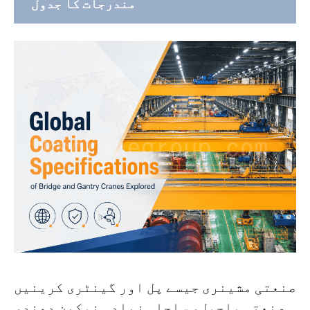
مندرجات کا جدول
کرینوں کے لیے عالمی کوٹنگ کی تفصیلات:
عالمی معیارات کا ایک جامع جائزہ
ISO معیاری نظام (ISO 12944-8:2017)
چینی معیارات (GB/T 37400.12-2019 اور
JT/T 733-2021)
شمالی امریکی SSPC/NACE/ASME کوٹنگ
معیاری نظام
جاپانی معیار (JIS K 5600, JIS K 5551, JIS K
5659)
معیاری سے نفاذ تک: کوانگشان کرین اپنی
مرضی کے مطابق کرین کوٹنگ کے حل
صنعتی مشینری جیسے پل اور گینٹری کرینیں
اکثر پوچھے گئے سوالات
صنعتی ماحول، ساحلی زیادہ نمکین دھند،