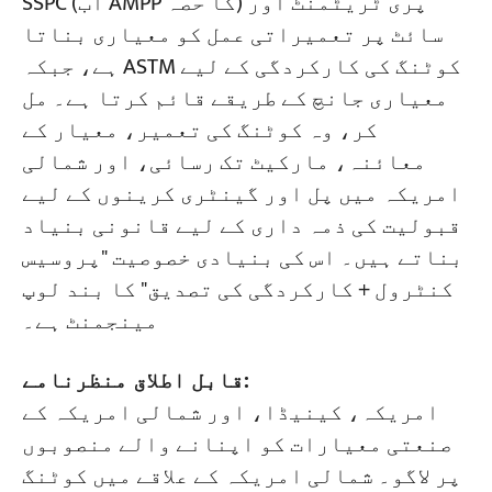
SSPC (اب AMPP کا حصہ) پری ٹریٹمنٹ اور
سائٹ پر تعمیراتی عمل کو معیاری بناتا
ہے، جبکہ ASTM کوٹنگ کی کارکردگی کے لیے
معیاری جانچ کے طریقے قائم کرتا ہے۔ مل
کر، وہ کوٹنگ کی تعمیر، معیار کے
معائنہ، مارکیٹ تک رسائی، اور شمالی
امریکہ میں پل اور گینٹری کرینوں کے لیے
قبولیت کی ذمہ داری کے لیے قانونی بنیاد
بناتے ہیں۔ اس کی بنیادی خصوصیت "پروسیس
کنٹرول + کارکردگی کی تصدیق" کا بند لوپ
مینجمنٹ ہے۔
قابل اطلاق منظرنامے:
امریکہ، کینیڈا، اور شمالی امریکہ کے
صنعتی معیارات کو اپنانے والے منصوبوں
پر لاگو۔ شمالی امریکہ کے علاقے میں کوٹنگ