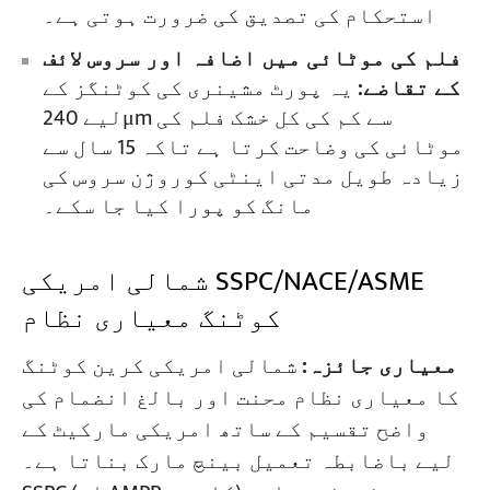
استحکام کی تصدیق کی ضرورت ہوتی ہے۔
فلم کی موٹائی میں اضافہ اور سروس لائف
کے تقاضے:
یہ پورٹ مشینری کی کوٹنگز کے
لیے 240μm سے کم کی کل خشک فلم کی
موٹائی کی وضاحت کرتا ہے تاکہ 15 سال سے
زیادہ طویل مدتی اینٹی کوروژن سروس کی
مانگ کو پورا کیا جا سکے۔
شمالی امریکی SSPC/NACE/ASME
کوٹنگ معیاری نظام
معیاری جائزہ:
شمالی امریکی کرین کوٹنگ
کا معیاری نظام محنت اور بالغ انضمام کی
واضح تقسیم کے ساتھ امریکی مارکیٹ کے
لیے باضابطہ تعمیل بینچ مارک بناتا ہے۔