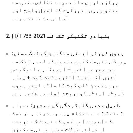
ہولز، اور چھالے جیسے نقائص سختی سے
ممنوع ہیں۔ قبولیت کے اصول واضح اور
آسانی سے نافذ ہیں۔
2. JT/T 733-2021 بنیادی تکنیکی تقاضے
ہیوی ڈیوٹی اینٹی سنکنرن کوٹنگ سسٹم:
پورٹ ہائی سنکنرن ماحول کے لیے، زنک سے
بھرپور پرائمر + ایپوکسی مائیکیئس
آئرن آکسائیڈ انٹرمیڈیٹ کوٹ + پولی
یوریتھین ٹاپ کوٹ کا ملٹی لیئر ہیوی
ڈیوٹی اینٹی کورروشن ڈھانچہ لازمی ہے۔
طویل مدتی کارکردگی کی توثیق:
معیار
کوٹنگ کے استحکام پر زور دیتا ہے، نمک
کے اسپرے اور نمی کے ٹیسٹ کے ذریعے
انتہائی حالات میں اینٹی سنکنرن