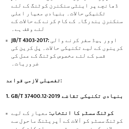
ڈھانچے پر اینٹی سنکنرن کوٹنگ کے لئے
تکنیکی حالات۔ بنیادی معیار اعلی
سنکنرن بندرگاہ کے کام کرنے کے حالات کے
لئے وقف ہے۔
اوور ہیڈ سفر کرنے والی
JB/T 4303-2017:
کرینوں کے لیے تکنیکی حالات۔ پل کرین کی
قسم کے لئے مخصوص کوٹنگ کے عمل کی
ضروریات۔
تفصیلی لازمی قواعد:
1. GB/T 37400.12-2019 بنیادی تکنیکی تقاضے
کوٹنگ سسٹم کا انتخاب:
معیار کے لیے
کوٹنگ سسٹم کو آلات کے آپریٹنگ ماحول سے
ملانے کی ضرورت ہوتی ہے۔ عام کام کرنے