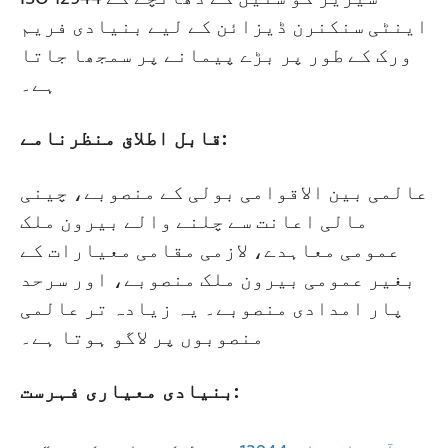
اینٹی سنکنرن ڈیزائن کے لیے بنیادی فریم
ورک کے طور پر بڑے پیمانے پر سمجھا جاتا
ہے۔
قابل اطلاق منظرنامے:
عالمی بین الاقوامی بولی کے منصوبے، چینی
مالی اعانت سے چلنے والے بیرون ملک
عمومی معاہدے، لازمی مقامی معیارات کے
بغیر عمومی بیرون ملک منصوبے، اور سرحد
پار امدادی منصوبے۔ یہ زیادہ تر عالمی
منصوبوں پر لاگو ہوتا ہے۔
بنیادی معیاری فہرست: