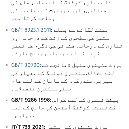
کا معیار، کوٹنگ کے انتخاب، فلم کی
موٹائی، اور قبولیت کے تقاضوں کی
وضاحت کرتا ہے۔
پینٹ لگانے سے پہلے
:
GB/T 8923.1-2011
سٹیل کی سطحوں کے زنگ کے درجات اور
تیاری کے درجات۔ صفائی کی ڈگری کا تعین
کرنے کے لیے بنیادی بینچ مارک۔
پورٹ مشینری سٹیل ڈھانچے کے
GB/T 30790:
لئے مخالف سنکنرن کوٹنگ کے معیار کی
سیریز. بندرگاہ کے سامان کے لئے عام
اینٹی سنکنرن تفصیلات۔
پینٹ فلموں کے لیے کراس
GB/T 9286-1998:
کٹ ٹیسٹ۔ کوٹنگ آسنجن کی جانچ کے لیے
معیاری۔
پورٹ مشینری کے اسٹیل
JT/T 733-2021: