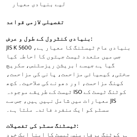
لیے بنیادی معیار
تفصیلی لازمی قواعد
بنیادی کنٹرول کے طول و عرض:
JIS K 5600 بنیادی عام ٹیسٹنگ کا معیار ہے،
جس میں متعدد ٹیسٹ جہتوں کا احاطہ کیا
گیا ہے جیسے ابریشن ریزسٹنس، سکریچ
سختی، کیمیائی مزاحمت، پانی کی مزاحمت،
کپنگ مزاحمت، اور دھونے کی صلاحیت۔ کچھ
ٹیسٹ کے طریقے موجودہ ISO کوٹنگ ٹیسٹ کے
معیارات میں شامل نہیں ہیں، جس سے JIS
سسٹم کو ایک منفرد فائدہ ملتا ہے۔
ٹیسٹنگ سسٹم کی تفصیلات:
ہر کوٹنگ پرفارمنس ٹیسٹ کا اپنا ایک خود