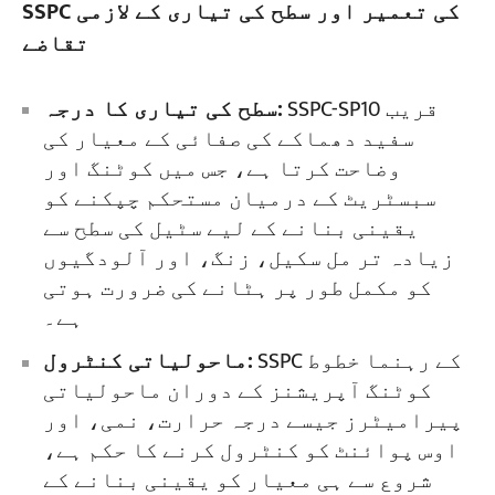
SSPC کی تعمیر اور سطح کی تیاری کے لازمی
تقاضے
SSPC-SP10 قریب
سطح کی تیاری کا درجہ:
سفید دھماکے کی صفائی کے معیار کی
وضاحت کرتا ہے، جس میں کوٹنگ اور
سبسٹریٹ کے درمیان مستحکم چپکنے کو
یقینی بنانے کے لیے سٹیل کی سطح سے
زیادہ تر مل سکیل، زنگ، اور آلودگیوں
کو مکمل طور پر ہٹانے کی ضرورت ہوتی
ہے۔
SSPC کے رہنما خطوط
ماحولیاتی کنٹرول:
کوٹنگ آپریشنز کے دوران ماحولیاتی
پیرامیٹرز جیسے درجہ حرارت، نمی، اور
اوس پوائنٹ کو کنٹرول کرنے کا حکم ہے،
شروع سے ہی معیار کو یقینی بنانے کے