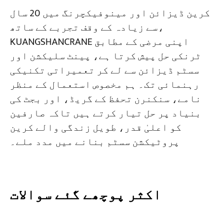
کرین ڈیزائن اور مینوفیکچرنگ میں 20 سال
سے زیادہ کے وقف تجربے کے ساتھ،
KUANGSHANCRANE اپنی مرضی کے مطابق
ٹرنکی حل پیش کرتا ہے، پینٹ سلیکشن اور
سسٹم ڈیزائن سے لے کر تعمیراتی تکنیکی
رہنمائی تک۔ ہم مخصوص استعمال کے منظر
نامے، سنکنرن تحفظ کے گریڈ، اور بجٹ کی
بنیاد پر حل تیار کرتے ہیں تاکہ صارفین
کو اعلیٰ قدر، طویل زندگی والے کرین
پروٹیکشن سسٹم بنانے میں مدد ملے۔
اکثر پوچھے گئے سوالات