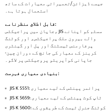
جیسے ڈیزائن/تعمیراتی معیارات کے ساتھ
استعمال ہوتا ہے۔
قابل اطلاق منظرنامے:
جاپان میں پراجیکٹس، JIS سسٹم کو اپنانے
والے بیرون ملک پراجیکٹس، اور کوٹنگ
پرفارمنس ٹیسٹنگ اور پل اور گینٹری
کرینز کے معیار کی جانچ کے دوران چین-
جاپانی کوآپریٹو پروجیکٹس پر لاگو۔
بنیادی معیاری فہرست:
JIS K 5551: پرائمر پینٹس کے لیے معیاری
JIS K 5659: ٹاپ کوٹ پینٹس کے لیے معیاری
JIS K 5600: کوٹنگ جنرل ٹیسٹ کے طریقوں کے