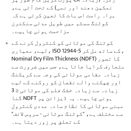
نمکین دھند اور نمی) کے تحت آتی ہے،
براہ راست اس بات کا تعین کرتی ہے کہ
کوٹنگ سسٹم میں طویل مدتی سنکنرن
مزاحمت ہونی چاہیے۔
کوٹنگ کی موٹائی کو کنٹرول کرنے کے
لیے، معیاری، ISO 12944-5 کے ساتھ مل کر،
Nominal Dry Film Thickness (NDFT) کا تصور
متعارف کرایا جاتا ہے، جس میں ضرورت سے
زیادہ مقامی موٹائی کی وجہ سے کریکنگ
اور چپکنے والے نقصان کو روکنے کے لیے
زیادہ سے زیادہ خشک فلم کی موٹائی ≤ 3
گنا NDFT ہونی چاہیے۔ یہ ڈیزائن پر
مبنی موٹائی کا نظام سادہ عددی کنٹرول
سے مختلف ہے، "کوٹنگ موٹائی - سروس لائف"
کے تعلق پر زور دیتا ہے۔