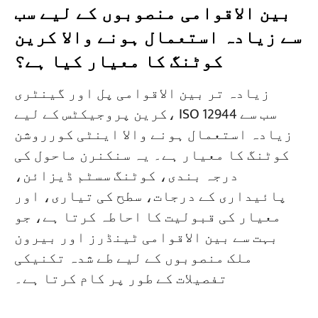
بین الاقوامی منصوبوں کے لیے سب
سے زیادہ استعمال ہونے والا کرین
کوٹنگ کا معیار کیا ہے؟
زیادہ تر بین الاقوامی پل اور گینٹری
کرین پروجیکٹس کے لیے، ISO 12944 سب سے
زیادہ استعمال ہونے والا اینٹی کورروشن
کوٹنگ کا معیار ہے۔ یہ سنکنرن ماحول کی
درجہ بندی، کوٹنگ سسٹم ڈیزائن،
پائیداری کے درجات، سطح کی تیاری، اور
معیار کی قبولیت کا احاطہ کرتا ہے، جو
بہت سے بین الاقوامی ٹینڈرز اور بیرون
ملک منصوبوں کے لیے طے شدہ تکنیکی
تفصیلات کے طور پر کام کرتا ہے۔