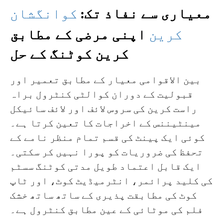
معیاری سے نفاذ تک:
کوانگشان
کرین
اپنی مرضی کے مطابق
کرین کوٹنگ کے حل
بین الاقوامی معیار کے مطابق تعمیر اور
قبولیت کے دوران کوالٹی کنٹرول براہ
راست کرین کی سروس لائف اور لائف سائیکل
مینٹیننس کے اخراجات کا تعین کرتا ہے۔
کوئی ایک پینٹ کی قسم تمام منظر نامے کے
تحفظ کی ضروریات کو پورا نہیں کر سکتی۔
ایک قابل اعتماد طویل مدتی کوٹنگ سسٹم
کی کلید پرائمر، انٹرمیڈیٹ کوٹ، اور ٹاپ
کوٹ کی مطابقت پذیری کے ساتھ ساتھ خشک
فلم کی موٹائی کے عین مطابق کنٹرول ہے۔