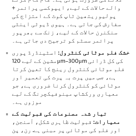
والے حالات کے لیے، ایپوکسی پرائمر +
پولیوریتھین ٹاپ کوٹ کے امتزاج کی
سفارش کی جاتی ہے۔ ہیوی ڈیوٹی اینٹی
سنکنرن حالات کے لیے، زنک سے بھرپور
پرائمر سسٹم کو ترجیح دی جاتی ہے۔
خشک فلم موٹائی کنٹرول:
اسٹینڈرڈ پوری
مشین کے لیے 120μm–300μm کی کل ڈرائی
فلم موٹائی کنٹرول رینج کا تعین کرتا
ہے، جس میں پرت بہ پرت کی تعمیر اور
موٹائی کو کنٹرول کرنا ضروری ہے، جو
معیاری ورکشاپ مینوفیکچرنگ کے لیے
موزوں ہے۔
تیار شدہ مصنوعات کی قبولیت کے
معیارات:
قبولیت ظاہری شکل، آسنجن،
اور فلم کی موٹائی پر مبنی ہے. رن، پن