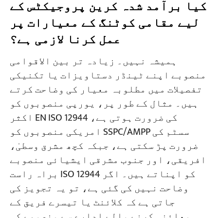
کیا برآمد شدہ کرین پروجیکٹس کے
لیے مقامی کوٹنگ کے معیارات پر
عمل کرنا لازمی ہے؟
ہمیشہ نہیں۔ زیادہ تر بین الاقوامی
منصوبے اپنے ٹینڈر دستاویزات یا تکنیکی
تفصیلات میں مطلوبہ معیار کی وضاحت کرتے
ہیں۔ مثال کے طور پر، یورپی منصوبوں کو
اکثر EN ISO 12944 کی ضرورت ہوتی ہے،
امریکی منصوبوں کو SSPC/AMPP سسٹم کی
ضرورت پڑ سکتی ہے، جبکہ کچھ مشرق وسطیٰ،
افریقی، اور جنوب مشرقی ایشیائی منصوبے
براہ راست ISO 12944 کو اپناتے ہیں۔ اگر
وضاحت نہیں کی گئی ہے، تو یہ تجویز کی
جاتی ہے کہ کلائنٹ یا تیسرے فریق کے
معائنہ کرنے والے ادارے سے منصوبے کی