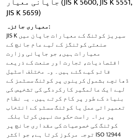
جاپانی معیار (JIS K 5600, JIS K 5551,
JIS K 5659)
معیاری جائزہ:
JIS K سیریز کوٹنگ کے معیارات جاپان میں
صنعتی کوٹنگز کے لیے عام جانچ کے
معیارات ہیں، جو جاپانی وزارت
اقتصادیات، تجارت اور صنعت کے ذریعے
قائم کیے گئے ہیں۔ وہ مختلف اسٹیل
ڈھانچے بشمول کرینوں پر کوٹنگ سسٹمز کے
لیے ایک عالمگیر کارکردگی کی تشخیص کی
بنیاد کے طور پر کام کرتے ہیں۔ یہ نظام
تعمیراتی عمل یا کوٹنگ سسٹم کے انتخاب
پر براہ راست حکومت نہیں کرتا بلکہ
کوٹنگ کی خصوصیات کی مقداری جانچ پر
توجہ مرکوز کرتا ہے، جو اکثر ISO 12944