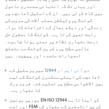
اور یہاں تک کہ انتہائی سمندری ماحول
بین الاقوامی منصوبوں کے لیے سب سے
میں کام کرتی ہیں۔ ان کے اسٹیل ڈھانچے پر
زیادہ استعمال ہونے والا کرین کوٹنگ
منصوبے
بلاگز
کوٹنگ پروٹیکشن سسٹم آلات کی سروس کی
کا معیار کیا ہے؟
خبریں
زندگی اور دیکھ بھال کے اخراجات کا براہ
درخواستیں
کیا برآمد شدہ کرین پروجیکٹس کے لیے
ہمارے بارے میں
راست تعین کرتا ہے۔ کوٹنگ کا معقول حل
مقامی کوٹنگ کے معیارات پر عمل کرنا
ہم سے رابطہ کریں
درست معیاری نظام پر مبنی ہونا چاہیے۔
لازمی ہے؟
عالمی سطح پر، کرین کوٹنگ سے متعلق
کیا موٹی کوٹنگ ہمیشہ بہتر ہوتی ہے؟
معیارات متعدد اور پیچیدہ ہیں:
کیا کرین فیکٹری سے نکلنے کے بعد فیلڈ
ٹچ اپ کی ضرورت ہے؟
دی
آئی ایس او 12944
سیریز سٹیل کے
ڈھانچے کی اینٹی سنکنرن کوٹنگ کے لیے
بین الاقوامی سطح پر تسلیم شدہ فریم ورک
کا معیار ہے۔
یورپی یونین EN ISO 12944 کو اپناتا ہے
اور اسے FEM کرین انڈسٹری کے معیار کے