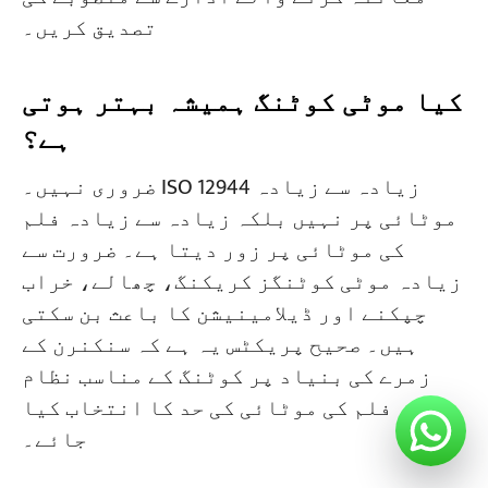
تصدیق کریں۔
کیا موٹی کوٹنگ ہمیشہ بہتر ہوتی
ہے؟
ضروری نہیں۔ ISO 12944 زیادہ سے زیادہ
موٹائی پر نہیں بلکہ زیادہ سے زیادہ فلم
کی موٹائی پر زور دیتا ہے۔ ضرورت سے
زیادہ موٹی کوٹنگز کریکنگ، چھالے، خراب
چپکنے اور ڈیلامینیشن کا باعث بن سکتی
ہیں۔ صحیح پریکٹس یہ ہے کہ سنکنرن کے
زمرے کی بنیاد پر کوٹنگ کے مناسب نظام
اور فلم کی موٹائی کی حد کا انتخاب کیا
جائے۔