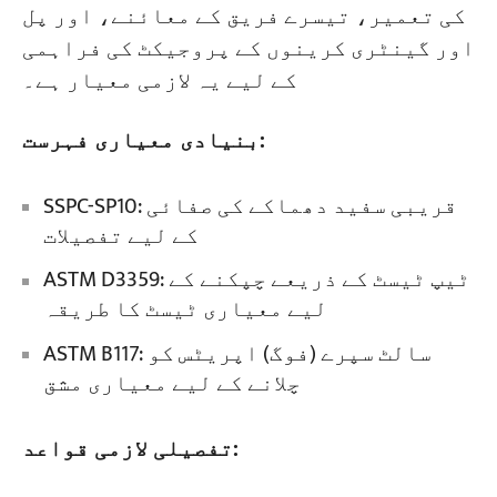
کی تعمیر، تیسرے فریق کے معائنے، اور پل
اور گینٹری کرینوں کے پروجیکٹ کی فراہمی
کے لیے یہ لازمی معیار ہے۔
بنیادی معیاری فہرست:
SSPC-SP10: قریبی سفید دھماکے کی صفائی
کے لیے تفصیلات
ASTM D3359: ٹیپ ٹیسٹ کے ذریعے چپکنے کے
لیے معیاری ٹیسٹ کا طریقہ
ASTM B117: سالٹ سپرے (فوگ) اپریٹس کو
چلانے کے لیے معیاری مشق
تفصیلی لازمی قواعد: