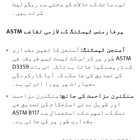
لیے سائٹ کے حالات کو سختی سے ریگولیٹ
کرتے ہیں۔
ASTM پرفارمنس ٹیسٹنگ کے لازمی تقاضے
آسنجن ٹیسٹنگ:
آسنجن کا تعین مقداری
طور پر کراس کٹ ٹیسٹ ٹیپ طریقہ فی ASTM
D3359 کے ذریعے کیا جاتا ہے تاکہ اس بات
کی تصدیق کی جا سکے کہ آیا کارکردگی
معیارات پر پورا اترتی ہے۔
سنکنرن مزاحمت کی جانچ:
سنکنرن مزاحمت
اور طویل مدتی استحکام کی تصدیق فی
ASTM B117 نمک کے اسپرے کے استعمال سے
مقداری طور پر کی جاتی ہے۔