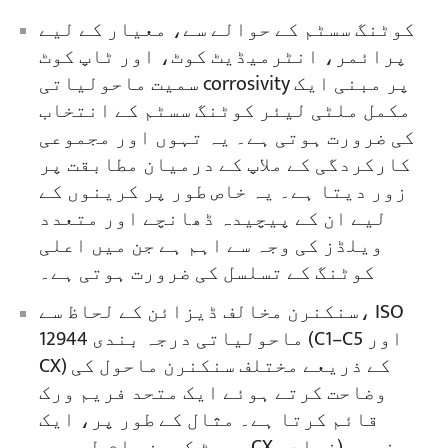
کوٹنگ سسٹم کے حوالے سے، معیار کے لیے
پرائمر، انٹرمیڈیٹ کوٹ، اور ٹاپ کوٹ
سمیت ماحولیاتی corrosivity پر مبنی ایک
مکمل ملٹی لیئر کوٹنگ سسٹم کے انتخاب
کی ضرورت ہوتی ہے۔ یہ تہوں اور مجموعی
کارکردگی کے ملاپ کے درمیان مطابقت پر
زور دیتا ہے۔ یہ خاص طور پر کرینوں کے
لیے ان کے پیچیدہ ڈھانچے اور متعدد
ویلڈز کی وجہ سے اہم ہے جن میں اعلی
کوٹنگ کے تسلسل کی ضرورت ہوتی ہے۔
سنکنرن مخالف ڈیزائن کے لحاظ سے، ISO
12944 ماحولیاتی درجہ بندی (C1–C5 اور
CX) کے ذریعے مختلف سنکنرن ماحول کی
وضاحت کرتے ہوئے ایک متحد فریم ورک
قائم کرتا ہے۔ مثال کے طور پر، ایک
پورٹ کرین عام طور پر CX زمرہ (زیادہ