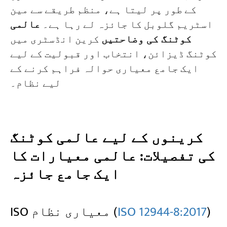
کے طور پر لیتا ہے، منظم طریقے سے مین
اسٹریم گلوبل کا جائزہ لے رہا ہے۔
عالمی
کوٹنگ کی وضاحتیں
کرین انڈسٹری میں
کوٹنگ ڈیزائن، انتخاب اور قبولیت کے لیے
ایک جامع معیاری حوالہ فراہم کرنے کے
لیے نظام۔
کرینوں کے لیے عالمی کوٹنگ
کی تفصیلات: عالمی معیارات کا
ایک جامع جائزہ
)
ISO 12944-8:2017
ISO معیاری نظام (