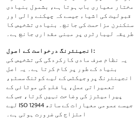
مختار معیاری باب ہوتا ہے، بشمول بنیادی
قبولیت کی اشیاء جیسے کہ چپکنے والی اور
سنکنرن مزاحمت کی جانچ۔ بنیادی تشخیص کا
طریقہ لیبارٹری پر مبنی مقداری جانچ ہے۔
انجینئرنگ درخواست کے اصول:
یہ نظام صرف مادی کارکردگی کی تشخیص کی
بنیاد کے طور پر کام کرتا ہے۔ یہ اصل
انجینئرنگ پروجیکٹس کے لیے کوٹنگ سسٹم،
تعمیراتی عمل، یا فلم کی موٹائی کے
پیرامیٹرز کی وضاحت نہیں کرتا، جس کے
لیے ISO 12944 جیسے عمومی معیارات کے ساتھ
امتزاج کی ضرورت ہوتی ہے۔