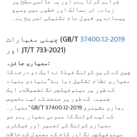
فراہم کرتا ہے، اور یہ عالمی سطح پر
زیادہ تر ممالک اور خطوں میں وسیع
پیمانے پر قبول عام تکنیکی تصریح ہے۔
37400.12-2019
چینی معیارات (GB/T
اور JT/T 733-2021)
معیاری جائزہ:
چین کے کرین کوٹنگ فیلڈ نے ایک دو درجے کا
معیاری نظام تشکیل دیا ہے: "بنیادی بنیاد
کے طور پر مینوفیکچرنگ تفصیلات، ایک
ضمیمہ کے طور پر صنعت کے لیے مخصوص
معیار۔" GB/T 37400.12-2019 بھاری مشینری
کے لیے کوٹنگ کا عمومی معیار ہے، جو
معیاری کوٹنگ کی تعمیر اور فیکٹری
مینوفیکچرنگ اور کام کے معمول کے حالات