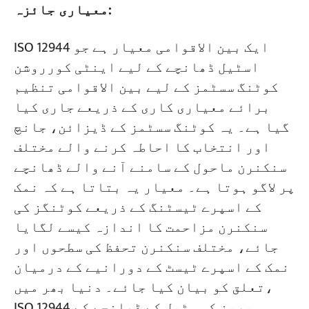
معیاری جائزہ:
ISO 12944 ایک بین الاقوامی معیار ہے جو
اسٹیل ڈھانچے کے لیے اینٹی کورروشن
کوٹنگ سسٹمز کے لیے بین الاقوامی تنظیم
برائے معیاری کاری کے ذریعے جاری کیا
گیا ہے۔ یہ کوٹنگ سسٹمز کے ڈیزائن، جانچ
اور انتخاب کا احاطہ کرنے والے مختلف
سنکنرن ماحول کے سامنے آنے والے ڈھانچے
پر لاگو ہوتا ہے۔ معیار یہ بتاتا ہے کہ نمک
کے اسپرے ٹیسٹنگ کے ذریعے کوٹنگز کی
سنکنرن مزاحمت کا اندازہ کیسے لگایا
جائے، مختلف سنکنرن تحفظ کی سطحوں اور
نمک کے اسپرے ٹیسٹ کے دورانیے کے درمیان
تعلق کو بیان کیا جائے۔ دنیا بھر میں،
ISO 12944 سیریز کو سٹیل کے ڈھانچے کے