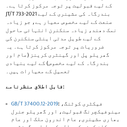
کے لیے قبولیت پر توجہ مرکوز کرتا ہے۔
JT/T 733-2021 بندرگاہ کی مشینری کے لیے
صنعت کے لیے مخصوص معیار ہے، جو زیادہ
نمک دھند، زیادہ سنکنرن انتہائی ماحول
کے لیے طویل مدتی اینٹی سنکنرن کی
ضروریات پر توجہ مرکوز کرتا ہے۔ یہ
گھریلو پل اور گینٹری کرینز (عام اور
بندرگاہ کے لیے مخصوص) کے لیے بنیادی
تعمیل کے معیارات ہیں۔
قابل اطلاق منظرنامے:
فیکٹری کوٹنگ،
:
GB/T 37400.12-2019
مینوفیکچرنگ قبولیت، اور گھریلو جنرل
بھاری مشینری، عام اندرون ملک اور عام