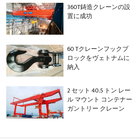
360T鋳造クレーンの設
置に成功
60 Tクレーンフックブ
ロックをヴェトナムに
納入
2 セット 40.5 トン レー
ル マウント コンテナー
ガントリー クレーン