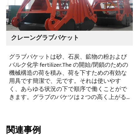
クレーングラブバケット
グラブバケットは砂、石炭、鉱物の粉および
バルク化学 fertilizer.The の開始/閉鎖のための
機械構造の荷を積み、荷を下すための有効な
用具です簡潔で、元です。それは使いやす
く、あらゆる状況の下で順序で働くことがで
きます。グラブのバケツは 2 つの高く上がる
ドラムがあり、大きさ材料をつかむために使
用されるクレーンのために装備されていま
す。 今度はグラブは港、電気、容器、冶金
関連事例
学、保存および交通機関で広く利用され、バ
ッチで輸出されます。