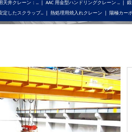
用天井クレーン：…
AAC 用金型ハンドリングクレーン …
鍛
安定したスクラップ…
熱処理用焼入れクレーン
陽極カー