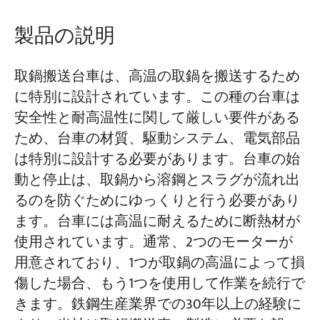
製品の説明
プロジェクト
ブログ
ニュース
取鍋搬送台車は、高温の取鍋を搬送するため
アプリケーション
に特別に設計されています。この種の台車は
会社概要
お問い合わせ
安全性と耐高温性に関して厳しい要件がある
ため、台車の材質、駆動システム、電気部品
は特別に設計する必要があります。台車の始
動と停止は、取鍋から溶鋼とスラグが流れ出
るのを防ぐためにゆっくりと行う必要があり
ます。台車には高温に耐えるために断熱材が
使用されています。通常、2つのモーターが
用意されており、1つが取鍋の高温によって損
傷した場合、もう1つを使用して作業を続行で
きます。鉄鋼生産業界での30年以上の経験に