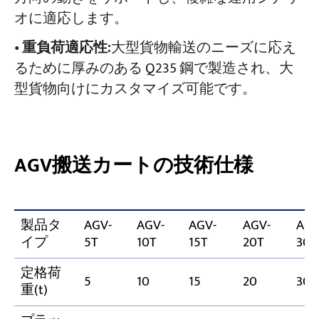
オに適応します。
•
重負荷適応性:
大型貨物輸送のニーズに応え
るために厚みのある Q235 鋼で製造され、大
型貨物向けにカスタマイズ可能です。
AGV搬送カートの技術仕様
製品タ
AGV-
AGV-
AGV-
AGV-
AGV
イプ
5T
10T
15T
20T
30T
定格荷
5
10
15
20
30
重(t)