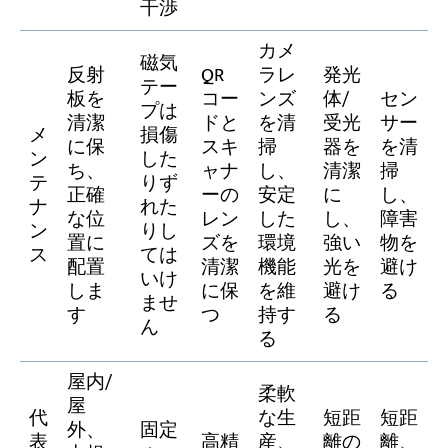
干渉
カメ
磁気
反射
QR
ラレ
発光
テー
板を
コー
ンズ
体/
セン
プは
清潔
ドと
を清
受光
サー
メ
損傷
に保
スキ
掃
器を
を清
ン
した
ち、
ャナ
し、
清潔
掃
テ
りず
正確
ーの
安定
に
し、
ナ
れた
な位
レン
した
し、
障害
ン
りし
置に
ズを
環境
強い
物を
ス
ては
配置
清潔
機能
光を
避け
いけ
しま
に保
を維
避け
る
ませ
す
つ
持す
る
ん
る
屋内/
柔軟
屋
代
な生
短距
短距
外、
固定
表
高精
産、
離の
離、