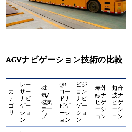
AGVナビゲーション技術の比較
レー
QR
ビジ
磁
赤外
超音
カ
ザー
コー
ョン
気/
線ナ
波ナ
テ
ナビ
ドナ
ナビ
磁気
ビゲ
ビゲ
ゴ
ゲー
ビゲ
ゲー
テー
ーシ
ーシ
リ
ショ
ーシ
ショ
プ
ョン
ョン
ン
ョン
ン