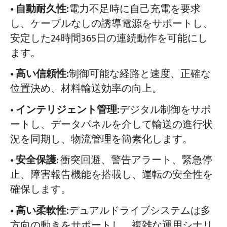
•
自動耐久性:
電力不足時に自己充電を要求
し、ケーブルなしの誘導電源をサポートし、
安定した24時間365日の連続動作を可能にし
ます。
•
高い信頼性:
制御可能な経路と速度、正確な
位置決め、材料輸送効率の向上。
•
インテリジェント管理:
デジタル制御をサポ
ートし、データパネルを介して輸送の進行状
況を同期し、物流管理を簡素化します。
•
安全保護
:​ 衝突回避、警告アラート、緊急停
止、障害報告機能を搭載し、運転の安全性を
確保します。
•
高い柔軟性:
デュアルドライブシステムは多
方向の動きをサポートし、複雑な運用シナリ