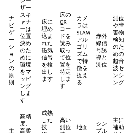
レー
ザー
スキ
床の
ナ
カメ
測位
ャナ
床に
QR
ビ
ラは
や障
ーは
埋め
コー
ゲ
SLAM
害物
位置
込ま
ドを
赤外
ー
アル
検知
決め
れた
読み
線信
シ
ゴリ
のた
のた
磁気
取っ
号誘
ョ
ズム
めの
めに
信号
て位
導と
ン
で特
超音
環境
を検
置を
測位
の
徴を
波セ
をマ
出し
特定
原
捉え
ンシ
ッピ
ます
しま
則
る
ング
ング
す
しま
す
成熟
高精
した
高い
主に
度、
シン
技
測位
地面
補助
主
高柔
プル