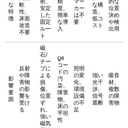
術、
精
マー
的な
な
軟
な構
安定
度、
カー
位置
特
性、
造、
した
簡単
は不
決め
徴
床面
低コ
固定
な導
要
や検
改造
スト
ルー
入
出用
不要
ト
磁
石/
QR
テー
コー
反射
プに
照明
ドの
や障
よる
の変
強い
吸音
影
汚
害物
損
化、
光干
材、
響
染、
の影
傷、
環境
渉、
複数
要
障害
響を
位置
設備
信号
の障
因
物、
受け
ず
の不
遮断
害物
床の
る
れ、
足
平坦
強い
性
磁気