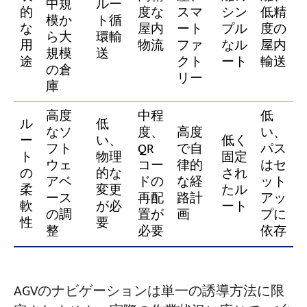
中規
ルー
的
度な
スマ
シン
低精
模か
ト循
な
屋内
ート
プル
度の
ら大
環輸
用
物流
ファ
なル
屋内
規模
送
途
クト
ート
輸送
の倉
リー
庫
高度
中程
低
ル
低
なソ
度、
高度
い、
ー
い、
低く
フト
QR
で自
パス
ト
物理
固定
ウェ
コー
律的
はセ
の
的な
され
アベ
ドの
な経
ット
柔
変更
たル
ース
再配
路計
アッ
軟
が必
ート
の調
置が
画
プに
性
要
整
必要
依存
AGVのナビゲーションは単一の誘導方法に限