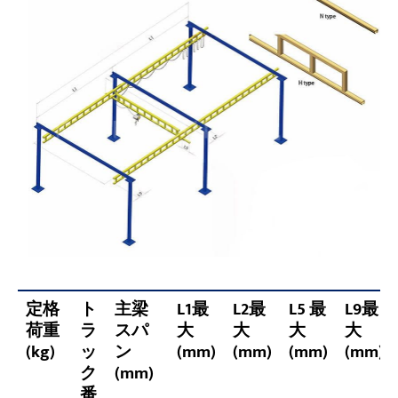
定格
ト
主梁
L1最
L2最
L5 最
L9最
荷重
ラ
スパ
大
大
大
大
(kg)
ッ
ン
(mm)
(mm)
(mm)
(mm)
ク
(mm)
番