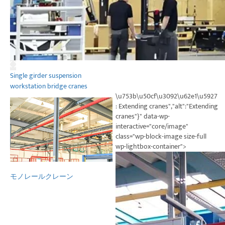
Single girder suspension
workstation bridge cranes
\u753b\u50cf\u3092\u62e1\u5927
: Extending cranes","alt":"Extending
cranes"}" data-wp-
interactive="core/image"
class="wp-block-image size-full
wp-lightbox-container">
モノレールクレーン