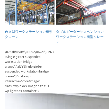
プロジェクト
ブログ
ニュース
アプリケーション
自立型ワークステーション橋形
ダブルガーダーサスペンション
会社概要
クレーン
ワークステーション橋型クレー
お問い合わせ
ン
\u753b\u50cf\u3092\u62e1\u5927
: Single girder suspended
workstation bridge
cranes","alt":"Single girder
suspended workstation bridge
cranes"}" data-wp-
interactive="core/image"
class="wp-block-image size-full
wp-lightbox-container">