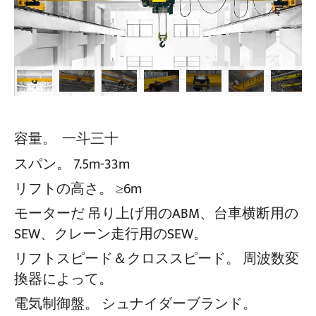
容量。
一斗三十
スパン。
7.5m-33m
リフトの高さ。
≥6m
モーターだ
吊り上げ用のABM、台車横断用の
SEW、クレーン走行用のSEW。
リフトスピード＆クロススピード。
周波数変
換器によって。
電気制御盤。
シュナイダーブランド。