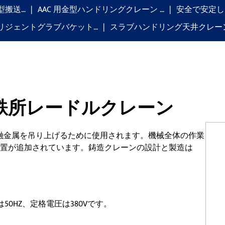
型搬送…
AAC 用金型ハンドリングクレーン …
安全で安定し
リジェントグラブバケット…
スラブハンドリング天井クレーン:
製鉄所レードルクレーン
融金属を吊り上げるために使用されます。機械全体の作業
層装置が追加されています。鋳造クレーンの設計と製造は
0HZ、定格電圧は380Vです。