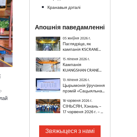
Кранавыя дэталі
Апошнія паведамленні
05 жніўня 2026 г.
Паглядзіце, як
кампанія KSCRANE
(руднік Хэнань)
15 ліпеня 2026 г.
паставіла 500-тонны
Кампанія
двухбалкавы кран з
KUANGSHAN CRANE
сістэмай кантролю
паспяхова паставіла
E
хістанняў для
13 ліпеня 2026 г.
два
будаўніцтва
Цырымонія ўручэння
аўтаматызаваныя
хуткасных чыгунак.
-
прэмій «Сацыяльна
маставыя краны для
адказнае
нацыянальнага
плай
18 чэрвеня 2026 г.
прадпрыемства
энергетычнага
СІНЬСЯН, Хэнань –
Хэнаня» і «Выдатны
праекта, спецыяльна
17 чэрвеня 2026 г. – З
прадпрымальнік
распрацаваныя для
набліжэннем
сацыяльнай
задавальнення
Фестывалю лодак-
адказнасці Хэнаня»
патрабаванняў
драконаў кампанія
Звяжыцеся з намі
за 2025 год, сумесна
энергетычнай галіны
KUANGSHAN CRANE
арганізаваная Henan
да апрацоўкі