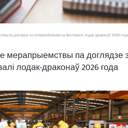
вы па доглядзе за супрацоўнікамі на фестывалі лодак-драконаў 2026 года
е мерапрыемствы па доглядзе 
алі лодак-драконаў 2026 года