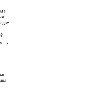
м з
ыя
аздае
ў.
 і іх
ыся
ецца