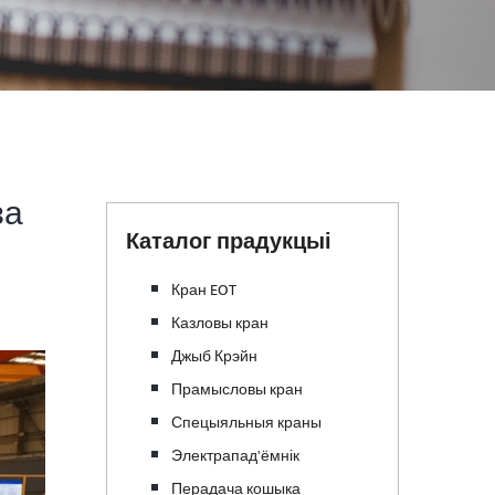
за
Каталог прадукцыі
Кран EOT
Казловы кран
Джыб Крэйн
Прамысловы кран
Спецыяльныя краны
Электрапад'ёмнік
Перадача кошыка