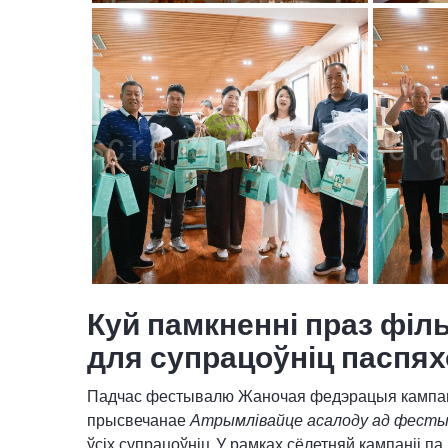
Куй памкненні праз фі
для супрацоўніц паспя
Падчас фестывалю Жаночая федэрацыя кампаніі
прысвечанае
Атрымлівайце асалоду ад фестыва
ўсіх супрацоўніц. У рамках сёлетняй кампаніі п