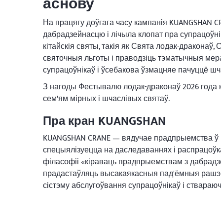
аснову
На працягу доўгага часу кампанія KUANGSHAN 
дабрадзейнасцю і лічыла клопат пра супрацоўн
кітайскія святы, такія як Свята лодак-драконаў,
святочныя льготы і праводзіць тэматычныя мер
супрацоўнікаў і ўсебакова ўзмацняе пачуццё шча
З нагоды Фестывалю лодак-драконаў 2026 года 
сем'ям мірных і шчаслівых святаў.
Пра кран KUANGSHAN
KUANGSHAN CRANE — вядучае прадпрыемства ў Кі
спецыялізуецца на даследаваннях і распрацоўк
філасофіі «кіраваць прадпрыемствам з дабрадз
прадастаўляць высакаякасныя пад'ёмныя рашэнн
сістэму абслугоўвання супрацоўнікаў і ствара