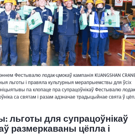
ліжэннем Фестывалю лодак-цмокаў кампанія KUANGSHAN CRAN
очныя льготы і правяла культурныя мерапрыемствы для ўсіх
 ініцыятывы па клопаце пра супрацоўнікаў Фестывалю лодак
ўніка са святам і разам адзначае традыцыйнае свята ў цё
: льготы для супрацоўнікаў
ў размеркаваны цёпла і