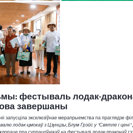
льмы: фестываль лодак-дракон
хова завершаны
 запусціла эксклюзіўнае мерапрыемства па праглядзе філ
лю лодак-цмокаў з Цзунцзы, Блум Грэйс у "Святле і цені"
а клопаце пра супрацоўнікаў на фестывалі лодак-драконаў гэ