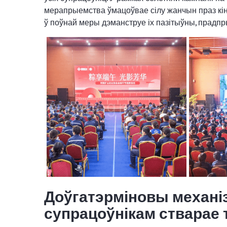
мерапрыемства ўмацоўвае сілу жанчын праз кіна
ў поўнай меры дэманструе іх пазітыўны, прадп
Доўгатэрміновы механі
супрацоўнікам стварае