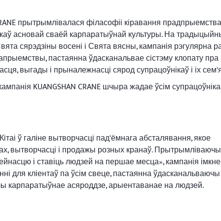
CRANE прытрымлівалася філасофіі кіравання прадпрыемства
ікаў асновай сваёй карпаратыўнай культуры. На традыцыйн
 Свята сярэдзіны восені і Свята вясны, кампанія рэгулярна р
апрыемствы, пастаянна ўдасканальвае сістэму клопату пра
сця, выгады і прыналежнасці сярод супрацоўнікаў і іх сем'я
кампанія KUANGSHAN CRANE шчыра жадае ўсім супрацоўнікам
таі ў галіне вытворчасці пад'ёмнага абсталявання, якое
ах, вытворчасці і продажы розных кранаў. Прытрымліваюч
ейнасцю і ставіць людзей на першае месца», кампанія імкн
і для кліентаў па ўсім свеце, пастаянна ўдасканальваючы
ючы карпаратыўнае асяроддзе, арыентаванае на людзей.