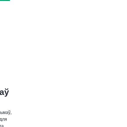
аў
ьмаў,
для
та