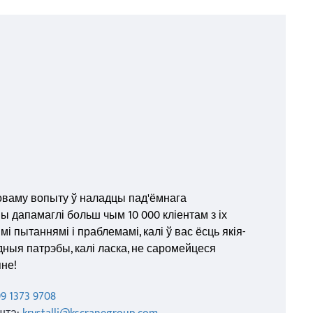
оваму вопыту ў наладцы пад'ёмнага
ы дапамаглі больш чым 10 000 кліентам з іх
 пытаннямі і праблемамі, калі ў вас ёсць якія-
ныя патрэбы, калі ласка, не саромейцеся
не!
99 1373 9708