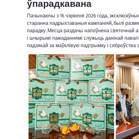
ўпарадкавана
Пачынаючы з 16 чэрвеня 2026 года, эксклюзіўны
старанна падрыхтаваныя кампаніяй, былі разме
парадку. Месца раздачы напоўнена святочнай 
і шчырымі пажаданнямі служыць данінай павагі
падзякай за маўклівую падтрымку і сяброўства з