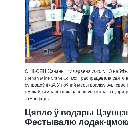
СІНЬСЯН, Хэнань – 17 чэрвеня 2026 г. – З наб
(Henan Mine Crane Co., Ltd.) распрацавала свят
супрацоўнікаў. У поўнай меры рэалізуючы свае
цмокаў, кампанія шчыра віншуе кожнага супрацо
атмасферы.
Цяпло ў водары Цзунцзы
Фестывалю лодак-цмока