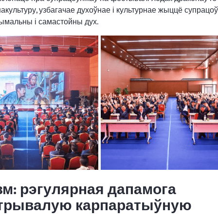
культуру, узбагачае духоўнае і культурнае жыццё супрацоўн
рымальны і самастойны дух.
зм: рэгулярная дапамога
 трывалую карпаратыўную