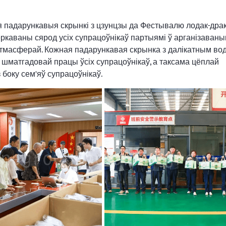
я падарункавыя скрынкі з цзунцзы да Фестывалю лодак-драк
ркаваны сярод усіх супрацоўнікаў партыямі ў арганізаван
атмасферай. Кожная падарункавая скрынка з далікатным во
 шматгадовай працы ўсіх супрацоўнікаў, а таксама цёплай
 боку сем'яў супрацоўнікаў.