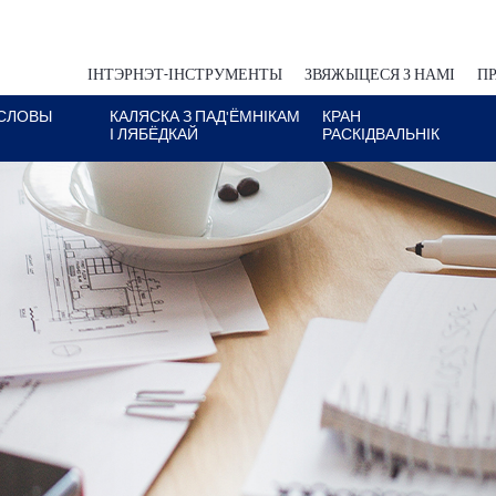
ІНТЭРНЭТ-ІНСТРУМЕНТЫ
ЗВЯЖЫЦЕСЯ З НАМІ
ПР
СЛОВЫ
КАЛЯСКА З ПАД'ЁМНІКАМ
КРАН
І ЛЯБЁДКАЙ
РАСКІДВАЛЬНІК