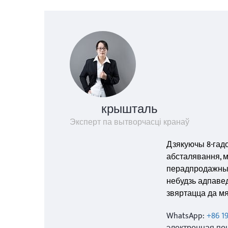
крышталь
Эксперт па вытворчасці кранаў
Дзякуючы 8-гад
абсталявання, м
перадпродажнымі
небудзь адпавед
звяртацца да мя
WhatsApp:
+86 1