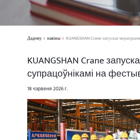
Дадому
навіны
KUANGSHAN Crane запускае мерапрыемст
KUANGSHAN Crane запуска
супрацоўнікамі на фестыв
18 чэрвеня 2026 г.