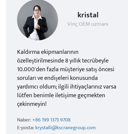
kristal
Vinç OEM uzmanı
Kaldırma ekipmanlarının
özelleştirilmesinde 8 yıllık tecrübeyle
10.000'den fazla müşteriye satış öncesi
soruları ve endişeleri konusunda
yardımcı oldum; ilgili ihtiyaçlarınız varsa
lütfen benimle iletişime geçmekten
çekinmeyin!
Naber:
+86 199 1373 9708
E-posta:
krystalli@kscranegroup.com