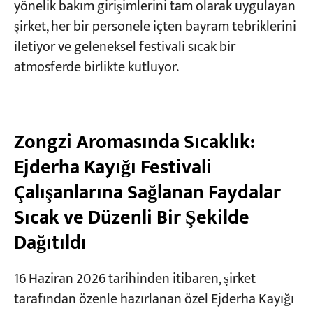
yönelik bakım girişimlerini tam olarak uygulayan
şirket, her bir personele içten bayram tebriklerini
Projeler
iletiyor ve geleneksel festivali sıcak bir
Bloglar
atmosferde birlikte kutluyor.
Haberler
Uygulamalar
Hakkımızda
Bize Ulaşın
Zongzi Aromasında Sıcaklık:
Ejderha Kayığı Festivali
Çalışanlarına Sağlanan Faydalar
Sıcak ve Düzenli Bir Şekilde
Dağıtıldı
16 Haziran 2026 tarihinden itibaren, şirket
tarafından özenle hazırlanan özel Ejderha Kayığı