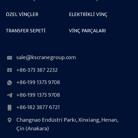
ÖZEL VINÇLER
ELEKTRIKLI VINÇ
TRANSFER SEPETI
VINÇ PARÇALARI
sale@kscranegroup.com
+86-373 387 2232
+86-199 1373 9708
+86-199 1373 9708
+86-182 3877 6721
Changnao Endüstri Parkı, Xinxiang, Henan,
Çin (Anakara)