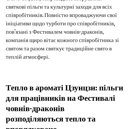
святкові пільги та культурні заходи для всіх
співробітників. Повністю впроваджуючи свої
Проекти
Блоги
ініціативи щодо турботи про співробітників,
Новини
пов’язані з Фестивалем човнів-драконів,
Програми
компанія щиро вітає кожного співробітника зі
Про нас
Зв'яжіться з нами
святом та разом святкує традиційне свято в
теплій атмосфері.
Тепло в ароматі Цзунцзи: пільги
для працівників на Фестивалі
човнів-драконів
розподіляються тепло та