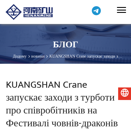
БЛОГ
Додому
новини
KUANGSHAN Crane запускає заходи з
турботи про співробітників на Фестивалі човнів-драконів 2026
року
KUANGSHAN Crane
запускає заходи з турботи
Українська
про співробітників на
Фестивалі човнів-драконів