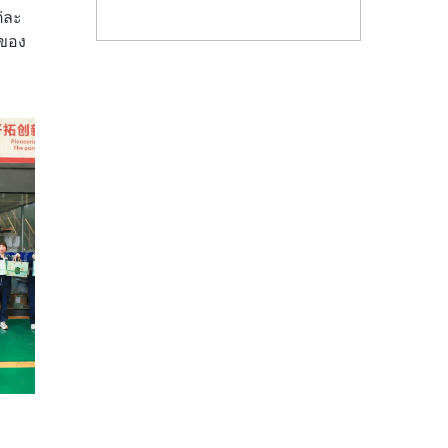
เหอหนาน ไมน์ เครน
อหนานเดลี่เพรส คณะ
อัตโนมัติสำหรับสถานี
่ละ
จำกัด) ได้จัดกิจกรรม
กรรมการกำกับดูแล
ไฟฟ้าย่อยสำเร็จรูป
นของ
และสวัสดิการพิเศษ
และบริหารสินทรัพย์
ช่วยเพิ่มประสิทธิภาพ
ต่างๆ เพื่อมอบให้แก่
ของรัฐประจำมณฑล
และระดับความชาญ
พนักงานทุกคน พร้อม
เหอหนาน คณะ
ฉลาดในคลังสินค้า
ทั้งกิจกรรมทาง
กรรมการพัฒนาและ
และการดำเนินงาน
วัฒนธรรมต่างๆ
ปฏิรูปมณฑลเหอหนาน
ด้านการผลิตพลังงาน
บริษัทฯ ได้ดำเนินการ
และสถาบันสังคม
เทคโนโลยีการกำหนด
ตามโครงการดูแล
ศาสตร์เหอหนาน ได้จัด
ตำแหน่งที่แม่นยำ […]
พนักงานในช่วง
ขึ้นเมื่อเร็วๆ นี้ ณ เมือง
เทศกาลเรือมังกรอย่าง
เจิ้งโจว เมืองหลวงของ
เต็มที่ โดยขอส่งคำ
มณฑลเหอหนาน […]
อวยพรเทศกาลอย่าง
จริงใจไปยังพนักงานทุก
คน และร่วมเฉลิม
ฉลองเทศกาลนี้ […]