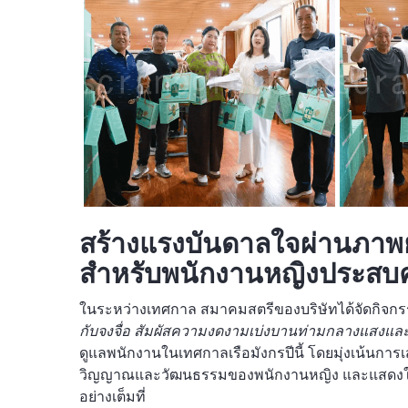
สร้างแรงบันดาลใจผ่านภาพย
สำหรับพนักงานหญิงประสบคว
ในระหว่างเทศกาล สมาคมสตรีของบริษัทได้จัดกิจก
กับจงจื่อ สัมผัสความงดงามเบ่งบานท่ามกลางแสงแล
ดูแลพนักงานในเทศกาลเรือมังกรปีนี้ โดยมุ่งเน้นการ
วิญญาณและวัฒนธรรมของพนักงานหญิง และแสดงให้เห
อย่างเต็มที่