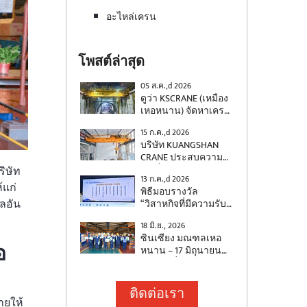
อะไหล่เครน
โพสต์ล่าสุด
05 ส.ค.,d 2026
ดูว่า KSCRANE (เหมือง
เหอหนาน) จัดหาเครน
คานคู่ขนาด 500 ตัน
15 ก.ค.,d 2026
พร้อมระบบควบคุมการ
บริษัท KUANGSHAN
แกว่งสำหรับงาน
CRANE ประสบความ
ก่อสร้างทางรถไฟ
สำเร็จในการส่งมอบ
ิษัท
ความเร็วสูงได้อย่างไร
13 ก.ค.,d 2026
เครนเหนือศีรษะ
้แก่
พิธีมอบรางวัล
อัตโนมัติ 2 ตัว สำหรับ
ลอัน
“วิสาหกิจที่มีความรับ
โครงการโรงไฟฟ้า
ผิดชอบต่อสังคมของ
แห่งชาติ ซึ่งได้รับการ
18 มิ.ย., 2026
มณฑลเหอหนาน”
ออกแบบมาโดยเฉพาะ
ซินเซียง มณฑลเหอ
ประจำปี 2025 และ “ผู้
เพื่อตอบสนองความ
อ
หนาน – 17 มิถุนายน
ประกอบการที่มีความ
ต้องการด้านการขน
2569 – เนื่องในโอกาส
รับผิดชอบต่อสังคมดี
ถ่ายวัสดุของ
เทศกาลเรือมังกรที่
เด่นของมณฑลเหอ
อุตสาหกรรมพลังงาน
กำลังจะมาถึง บริษัท
ติดต่อเรา
หนาน” ซึ่งจัดร่วมกัน
เครนเหล่านี้ใช้สำหรับ
ควงซานเครน (บริษัท
ายให้
โดยกลุ่มหนังสือพิมพ์เห
การขนถ่ายสายไฟฟ้า