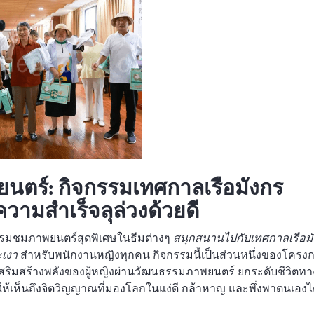
นตร์: กิจกรรมเทศกาลเรือมังกร
ามสำเร็จลุล่วงด้วยดี
รรมชมภาพยนตร์สุดพิเศษในธีมต่างๆ
สนุกสนานไปกับเทศกาลเรือม
ะเงา
สำหรับพนักงานหญิงทุกคน กิจกรรมนี้เป็นส่วนหนึ่งของโครง
เสริมสร้างพลังของผู้หญิงผ่านวัฒนธรรมภาพยนตร์ ยกระดับชีวิตทา
็นถึงจิตวิญญาณที่มองโลกในแง่ดี กล้าหาญ และพึ่งพาตนเองได