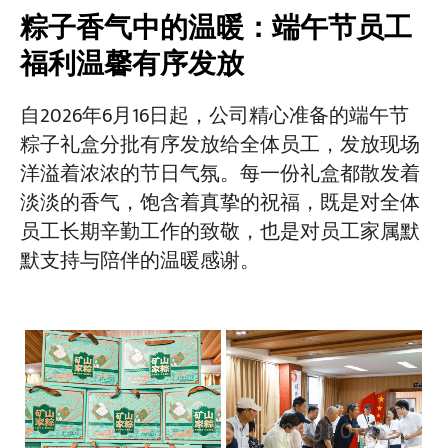
粽子香气中的温暖：端午节员工
福利温馨有序发放
项目介绍
博客
新闻中心
自2026年6月16日起，公司精心准备的端午节
应用
关于我们
粽子礼盒分批有序发放给全体员工，发放现场
联系我们
洋溢着浓浓的节日气氛。每一份礼盒都散发着
淡淡的香气，饱含着真挚的祝福，既是对全体
员工长期辛勤工作的致敬，也是对员工家属默
默支持与陪伴的温暖感谢。