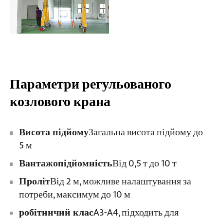
Параметри регульованого
козлового крана
Висота підйому
Загальна висота підйому до
5 м
Вантажопідйомність
Від 0,5 т до 10 т
Проліт
Від 2 м, можливе налаштування за
потреби, максимум до 10 м
робітничий клас
A3-A4, підходить для