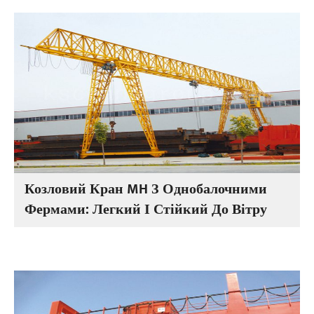
Козловий Кран MH З Однобалочними
Фермами: Легкий І Стійкий До Вітру