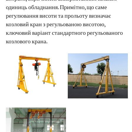
одиниць обладнання. Примітно, що саме
регулювання висоти та прольоту визначає
Проекти
Блоги
козловий кран з регульованою висотою,
Новини
ключовий варіант стандартного регульованого
Програми
козлового крана.
Про нас
Зв'яжіться з нами