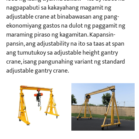
nagpapabuti sa kakayahang magamit ng
adjustable crane at binabawasan ang pang-
Mga Proyekto
Mga Blog
ekonomiyang gastos na dulot ng paggamit ng
Balita
maraming piraso ng kagamitan. Kapansin-
Mga Aplikasyon
pansin, ang adjustability na ito sa taas at span
Tungkol sa atin
Makipag-ugnayan sa amin
ang tumutukoy sa adjustable height gantry
crane, isang pangunahing variant ng standard
adjustable gantry crane.