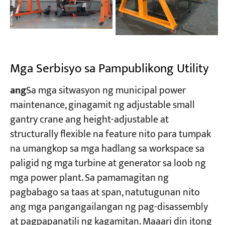
Mga Serbisyo sa Pampublikong Utility
ang
​Sa mga sitwasyon ng municipal power
maintenance, ginagamit ng adjustable small
gantry crane ang height-adjustable at
structurally flexible na feature nito para tumpak
na umangkop sa mga hadlang sa workspace sa
paligid ng mga turbine at generator sa loob ng
mga power plant. Sa pamamagitan ng
pagbabago sa taas at span, natutugunan nito
ang mga pangangailangan ng pag-disassembly
at pagpapanatili ng kagamitan. Maaari din itong