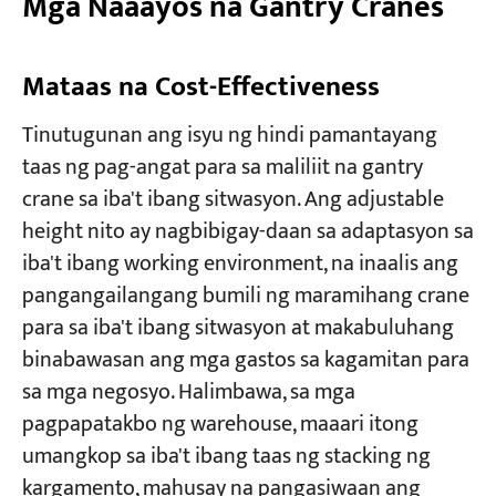
Mga Naaayos na Gantry Cranes​
Mataas na Cost-Effectiveness
Tinutugunan ang isyu ng hindi pamantayang
taas ng pag-angat para sa maliliit na gantry
crane sa iba't ibang sitwasyon. Ang adjustable
height nito ay nagbibigay-daan sa adaptasyon sa
iba't ibang working environment, na inaalis ang
pangangailangang bumili ng maramihang crane
para sa iba't ibang sitwasyon at makabuluhang
binabawasan ang mga gastos sa kagamitan para
sa mga negosyo. Halimbawa, sa mga
pagpapatakbo ng warehouse, maaari itong
umangkop sa iba't ibang taas ng stacking ng
kargamento, mahusay na pangasiwaan ang