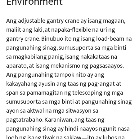
Environment
Ang adjustable gantry crane ay isang magaan,
maliit ang laki, at napaka-flexible na uri ng
gantry crane. Binubuo ito ng isang load-beam na
pangunahing sinag, sumusuporta sa mga binti
sa magkabilang panig, isang nakakataas na
aparato, at isang mekanismo ng pagsasaayos.
Ang pangunahing tampok nito ay ang
kakayahang ayusin ang taas ng pag-angat at
span sa pamamagitan ng telescoping ng mga
sumusuporta sa mga binti at pangunahing sinag
ayon sa aktwal na mga sitwasyon sa
pagtatrabaho. Karaniwan, ang taas ng
pangunahing sinag ay hindi naayos ngunit nasa
loob ng isang tiyak na saklaw—ito ay lubos na