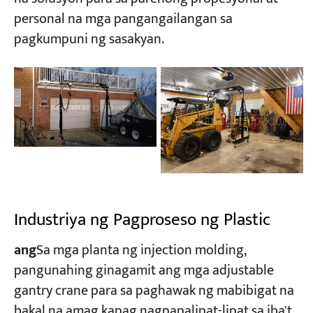
personal na mga pangangailangan sa
pagkumpuni ng sasakyan.
Industriya ng Pagproseso ng Plastic
ang
​Sa mga planta ng injection molding,
pangunahing ginagamit ang mga adjustable
gantry crane para sa paghawak ng mabibigat na
bakal na amag kapag nagpapalipat-lipat sa iba't