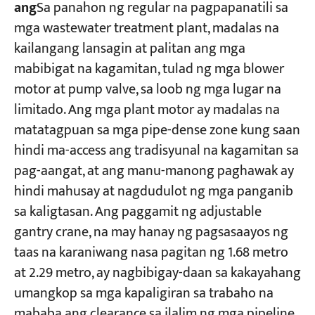
ang
Sa panahon ng regular na pagpapanatili sa
mga wastewater treatment plant, madalas na
kailangang lansagin at palitan ang mga
mabibigat na kagamitan, tulad ng mga blower
motor at pump valve, sa loob ng mga lugar na
limitado. Ang mga plant motor ay madalas na
matatagpuan sa mga pipe-dense zone kung saan
hindi ma-access ang tradisyunal na kagamitan sa
pag-aangat, at ang manu-manong paghawak ay
hindi mahusay at nagdudulot ng mga panganib
sa kaligtasan. Ang paggamit ng adjustable
gantry crane, na may hanay ng pagsasaayos ng
taas na karaniwang nasa pagitan ng 1.68 metro
at 2.29 metro, ay nagbibigay-daan sa kakayahang
umangkop sa mga kapaligiran sa trabaho na
mababa ang clearance sa ilalim ng mga pipeline.