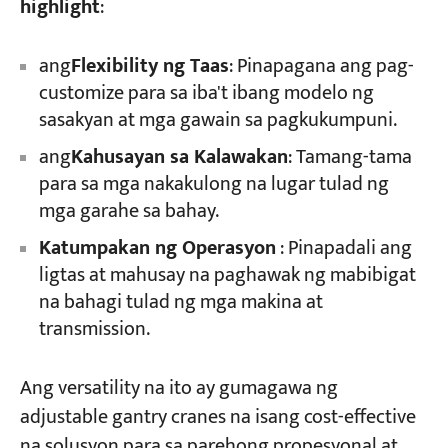
highlight
:
ang
Flexibility ng Taas
: Pinapagana ang pag-
customize para sa iba't ibang modelo ng
sasakyan at mga gawain sa pagkukumpuni.
ang
Kahusayan sa Kalawakan
: Tamang-tama
para sa mga nakakulong na lugar tulad ng
mga garahe sa bahay.
Katumpakan ng Operasyon
​ : Pinapadali ang
ligtas at mahusay na paghawak ng mabibigat
na bahagi tulad ng mga makina at
transmission.
Ang versatility na ito ay gumagawa ng
adjustable gantry cranes na isang cost-effective
na solusyon para sa parehong propesyonal at