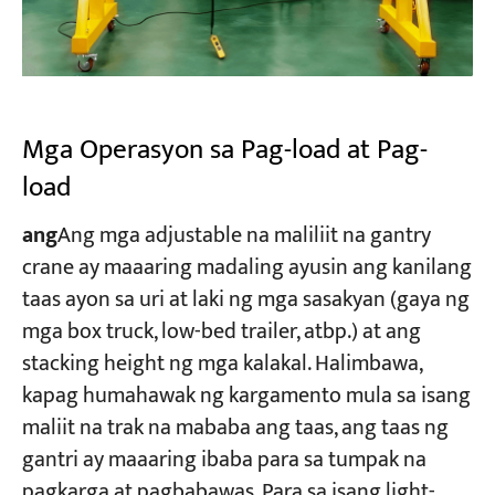
Mga Operasyon sa Pag-load at Pag-
load
ang
​Ang mga adjustable na maliliit na gantry
crane ay maaaring madaling ayusin ang kanilang
taas ayon sa uri at laki ng mga sasakyan (gaya ng
mga box truck, low-bed trailer, atbp.) at ang
stacking height ng mga kalakal. Halimbawa,
kapag humahawak ng kargamento mula sa isang
maliit na trak na mababa ang taas, ang taas ng
gantri ay maaaring ibaba para sa tumpak na
pagkarga at pagbabawas. Para sa isang light-