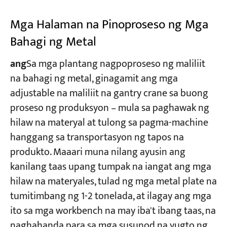
Mga Halaman na Pinoproseso ng Mga
Bahagi ng Metal
ang
​Sa mga plantang nagpoproseso ng maliliit
na bahagi ng metal, ginagamit ang mga
adjustable na maliliit na gantry crane sa buong
proseso ng produksyon – mula sa paghawak ng
hilaw na materyal at tulong sa pagma-machine
hanggang sa transportasyon ng tapos na
produkto. Maaari muna nilang ayusin ang
kanilang taas upang tumpak na iangat ang mga
hilaw na materyales, tulad ng mga metal plate na
tumitimbang ng 1-2 tonelada, at ilagay ang mga
ito sa mga workbench na may iba't ibang taas, na
naghahanda para sa mga susunod na yugto ng