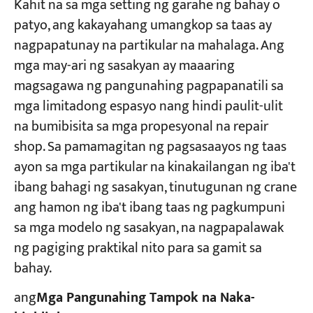
Kahit na sa mga setting ng garahe ng bahay o
patyo, ang kakayahang umangkop sa taas ay
nagpapatunay na partikular na mahalaga. Ang
mga may-ari ng sasakyan ay maaaring
magsagawa ng pangunahing pagpapanatili sa
mga limitadong espasyo nang hindi paulit-ulit
na bumibisita sa mga propesyonal na repair
shop. Sa pamamagitan ng pagsasaayos ng taas
ayon sa mga partikular na kinakailangan ng iba't
ibang bahagi ng sasakyan, tinutugunan ng crane
ang hamon ng iba't ibang taas ng pagkumpuni
sa mga modelo ng sasakyan, na nagpapalawak
ng pagiging praktikal nito para sa gamit sa
bahay.
ang
Mga Pangunahing Tampok na Naka-