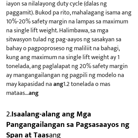
iayon sa nilalayong duty cycle (dalas ng
paggamit). Bukod pa rito, mahalagang isama ang
10%-20% safety margin na lampas sa maximum
na single lift weight. Halimbawa, sa mga
sitwasyon tulad ng pag-aayos ng sasakyan sa
bahay o pagpoproseso ng maliliit na bahagi,
kung ang maximum na single lift weight ay 1
tonelada, ang paglalapat ng 20% safety margin
ay mangangailangan ng pagpili ng modelo na
may kapasidad na ​
ang
1.2 tonelada o mas
mataas...
ang
2.
Isaalang-alang ang Mga
Pangangailangan sa Pagsasaayos ng
Span at Taas​
ang