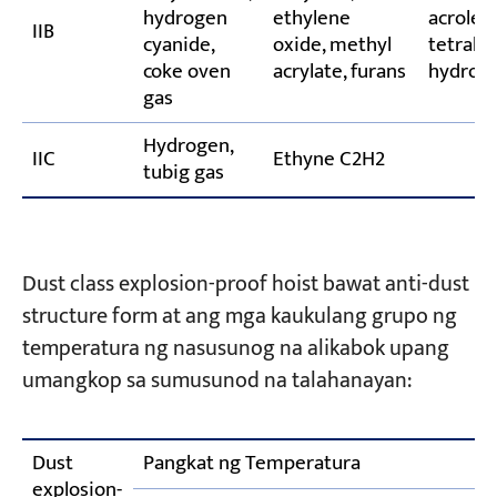
hydrogen
ethylene
acrolein
IIB
cyanide,
oxide, methyl
tetrahy
coke oven
acrylate, furans
hydroge
gas
Hydrogen,
IIC
Ethyne C2H2
tubig gas
Dust class explosion-proof hoist bawat anti-dust
structure form at ang mga kaukulang grupo ng
temperatura ng nasusunog na alikabok upang
umangkop sa sumusunod na talahanayan:
Dust
Pangkat ng Temperatura
explosion-