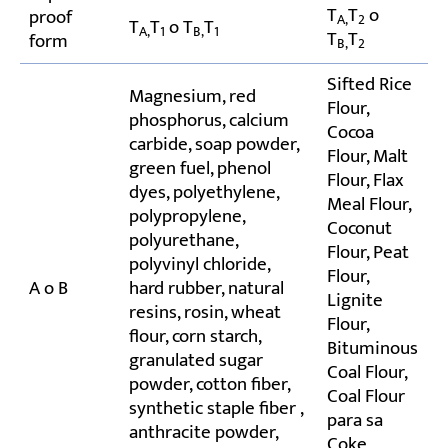
T
T
o
proof
A,
2
T
T
o T
T
A,
1
B,
1
T
T
form
B,
2
Sifted Rice
Magnesium, red
Flour,
phosphorus, calcium
Cocoa
carbide, soap powder,
Flour, Malt
green fuel, phenol
Flour, Flax
dyes, polyethylene,
Meal Flour,
polypropylene,
Coconut
polyurethane,
Flour, Peat
polyvinyl chloride,
Flour,
A o B
hard rubber, natural
Lignite
resins, rosin, wheat
Flour,
flour, corn starch,
Bituminous
granulated sugar
Coal Flour,
powder, cotton fiber,
Coal Flour
synthetic staple fiber ,
para sa
anthracite powder,
Coke,