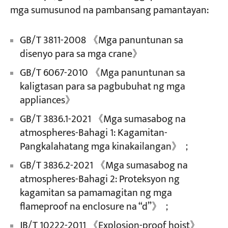
mga sumusunod na pambansang pamantayan:
Mga Proyekto
GB/T 3811-2008 《Mga panuntunan sa
Mga Blog
Balita
disenyo para sa mga crane》
Mga Aplikasyon
Tungkol sa atin
GB/T 6067-2010 《Mga panuntunan sa
Makipag-ugnayan sa amin
kaligtasan para sa pagbubuhat ng mga
appliances》
GB/T 3836.1-2021 《Mga sumasabog na
atmospheres-Bahagi 1: Kagamitan-
Pangkalahatang mga kinakailangan》；
GB/T 3836.2-2021 《Mga sumasabog na
atmospheres-Bahagi 2: Proteksyon ng
kagamitan sa pamamagitan ng mga
flameproof na enclosure na “d”》；
JB/T 10222-2011 《Explosion-proof hoist》