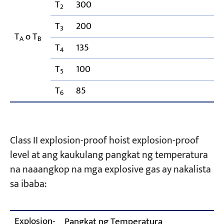
T
300
2
T
200
3
T
o T
A
B
T
135
4
T
100
5
T
85
6
Class II explosion-proof hoist explosion-proof
level at ang kaukulang pangkat ng temperatura
na naaangkop na mga explosive gas ay nakalista
sa ibaba:
Explosion-
Pangkat ng Temperatura