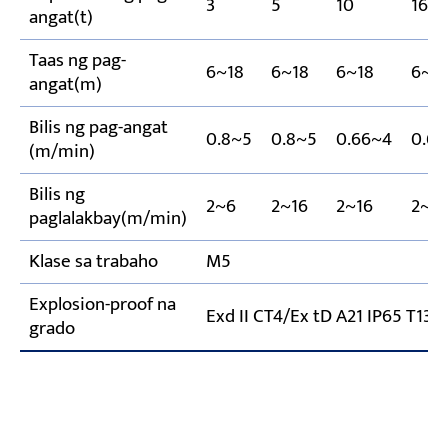
3
5
10
16
angat(t)
Taas ng pag-
6~18
6~18
6~18
6~1
angat(m)
Bilis ng pag-angat
0.8~5
0.8~5
0.66~4
0.6
(m/min)
Bilis ng
2~6
2~16
2~16
2~1
paglalakbay(m/min)
Klase sa trabaho
M5
Explosion-proof na
Exd II CT4/Ex tD A21 IP65 T13
grado