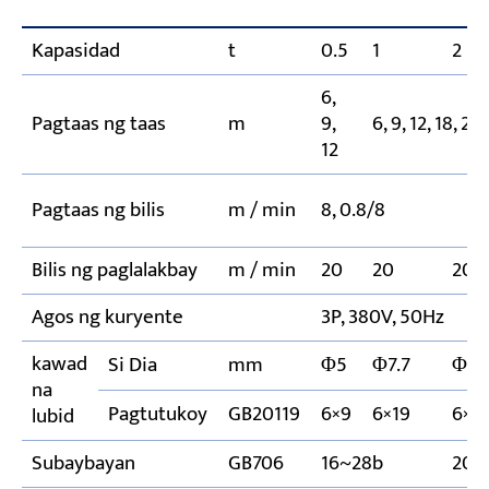
Kapasidad
t
0.5
1
2
6,
Pagtaas ng taas
m
9,
6, 9, 12, 18, 24
12
Pagtaas ng bilis
m / min
8, 0.8/8
Bilis ng paglalakbay
m / min
20
20
20
Agos ng kuryente
3P, 380V, 50Hz
kawad
Si Dia
mm
Φ5
Φ7.7
Φ11
na
Pagtutukoy
GB20119
6×9
6×19
6×3
lubid
Subaybayan
GB706
16~28b
20a