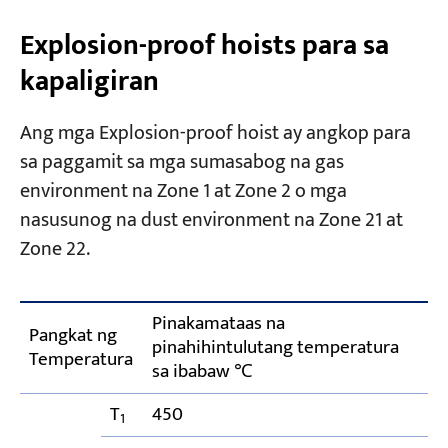
Explosion-proof hoists para sa
kapaligiran
Ang mga Explosion-proof hoist ay angkop para
sa paggamit sa mga sumasabog na gas
environment na Zone 1 at Zone 2 o mga
nasusunog na dust environment na Zone 21 at
Zone 22.
Pinakamataas na
Pangkat ng
pinahihintulutang temperatura
Temperatura
sa ibabaw ℃
T
450
1