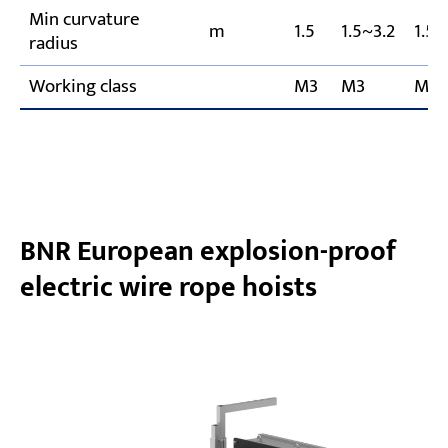
Min curvature
m
1.5
1.5~3.2
1.5~
radius
Working class
M3
M3
M3
BNR European explosion-proof
electric wire rope hoists