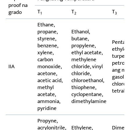
proof na
T
T
T
grado
1
2
3
Ethane,
propane,
Ethanol,
styrene,
butane,
Pentane
benzene,
propylene,
ethylcy
xylene,
ethyl acetate,
turpent
carbon
methylene
petroly
IIA
monoxide,
chloride, vinyl
ang mil
acetone,
chloride,
gasoline)
acetic acid,
chloroethanol,
chlorob
methyl
thiophene,
tetrah
acetate,
cyclopentane,
ammonia,
dimethylamine
pyridine
Propyne,
acrylonitrile,
Ethylene,
Dimethy