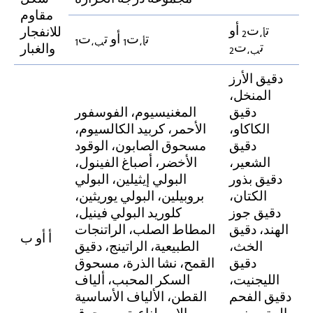
مقاوم
ت
ت
أو
للانفجار
أ،
2
ت
ت
أو ت
ت
أ،
1
ب،
1
ت
ت
والغبار
ب،
2
دقيق الأرز
المنخل،
دقيق
المغنيسيوم، الفوسفور
الكاكاو،
الأحمر، كربيد الكالسيوم،
دقيق
مسحوق الصابون، الوقود
الشعير،
الأخضر، أصباغ الفينول،
دقيق بذور
البولي إيثيلين، البولي
الكتان،
بروبيلين، البولي يوريثين،
دقيق جوز
كلوريد البولي فينيل،
الهند، دقيق
المطاط الصلب، الراتنجات
أ أو ب
الخث،
الطبيعية، الراتينج، دقيق
دقيق
القمح، نشا الذرة، مسحوق
الليجنيت،
السكر المحبب، ألياف
دقيق الفحم
القطن، الألياف الأساسية