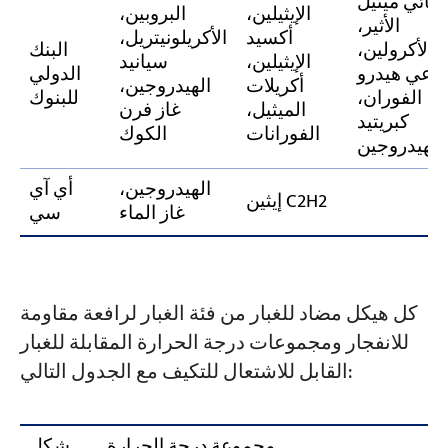
ثنائي ميثيل
الإيثيلين،
البروبين،
الأثير،
أكسيد
الأكريلونيتريل،
الأكرولين،
البنك
الإيثيلين،
سيانيد
باعي هيدرو
الدولي
أكريلات
الهيدروجين،
الفوران،
للبنوك
الميثيل،
غاز فرن
كبريتيد
الفورانات
الكوك
الهيدروجين
الهيدروجين،
أي آي
إيثين C2H2
غاز الماء
سي
كل هيكل مضاد للغبار من فئة الغبار لرافعة مقاومة
للانفجار ومجموعات درجة الحرارة المقابلة للغبار
القابل للاشتعال للتكيف مع الجدول التالي:
مجموعة درجة الحرارة
شكل