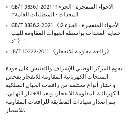
GB/T 3836.1-2021 "الأجواء المتفجرة - الجزء 1:
المعدات - المتطلبات العامة"؛
المشاريع
المدونات
GB/T 3836.2-2021 《الأجواء المتفجرة - الجزء 2:
أخبار
حماية المعدات بواسطة العبوات المقاومة للهب
التطبيقات
معلومات عنا
"د"》؛
اتصل بنا
JB/T 10222-2011 《رافعة مقاومة للانفجار》
يقوم المركز الوطني للإشراف والتفتيش على جودة
المنتجات الكهربائية المقاومة للانفجار بفحص
واختبار أنواع مختلفة من رافعات الحبال السلكية
الكهربائية المقاومة للانفجار، وبعد الاختبار النهائي،
يتم إصدار شهادات المطابقة للرافعات المقاومة
للانفجار.