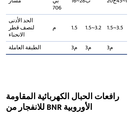
20أ~45ج
16~28ب
بي
مسار
706
الحد الأدنى
1
1.5~3.5
1.5~3.2
1.5
م
لنصف قطر
الانحناء
م3
م3
م3
الطبقة العاملة
رافعات الحبال الكهربائية المقاومة
للانفجار من BNR الأوروبية