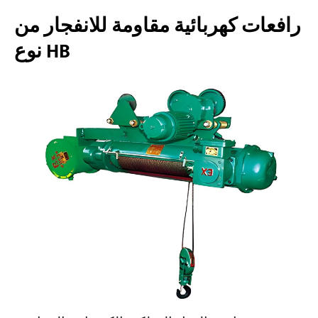
رافعات كهربائية مقاومة للانفجار من
نوع HB