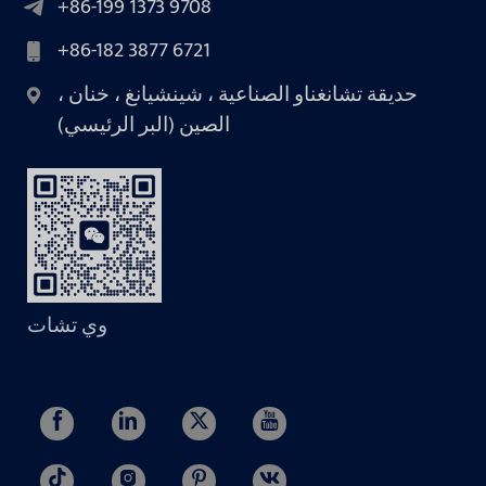
+86-199 1373 9708
+86-182 3877 6721
حديقة تشانغناو الصناعية ، شينشيانغ ، خنان ،
الصين (البر الرئيسي)
وي تشات