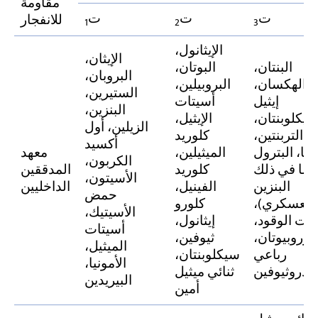
مقاومة
ت
ت
ت
للانفجار
1
2
3
الإيثانول،
الإيثان،
البنتان،
البوتان،
البروبان،
الهكسان،
البروبيلين،
الستيرين،
إيثيل
أسيتات
البنزين،
يكلوبنتان،
الإيثيل،
الزيلين، أول
التربنتين،
كلوريد
أكسيد
فتا، البترول
الميثيلين،
معهد
الكربون،
بما في ذلك
كلوريد
المدققين
الأسيتون،
البنزين
الفينيل،
الداخليين
حمض
العسكري)،
كلورو
الأسيتيك،
يت الوقود،
إيثانول،
أسيتات
لوروبيوتان،
ثيوفين،
الميثيل،
رباعي
سيكلوبنتان،
الأمونيا،
يدروثيوفين
ثنائي ميثيل
البيريدين
أمين