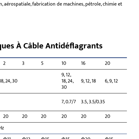
on, aérospatiale, fabrication de machines, pétrole, chimie et
ques À Câble Antidéflagrants
2
3
5
10
16
20
32
9, 12,
 18, 24, 30
18, 24,
9, 12, 18
6, 9, 12
9, 12,
30
7, 0.7/7
3.5, 3.5/0.35
3, 3/
20
20
20
20
20
20
20
 Hz