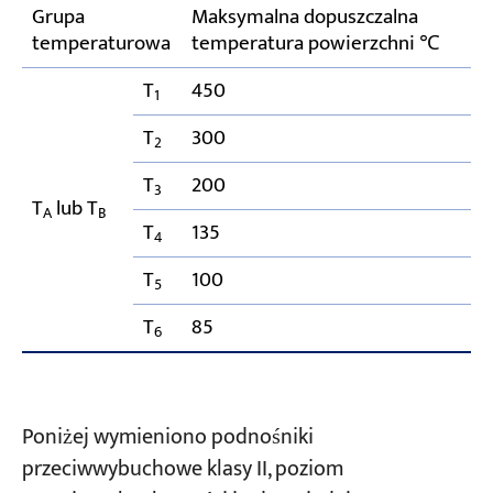
Grupa
Maksymalna dopuszczalna
temperaturowa
temperatura powierzchni ℃
T
450
1
T
300
2
T
200
3
T
lub T
A
B
T
135
4
T
100
5
T
85
6
Poniżej wymieniono podnośniki
przeciwwybuchowe klasy II, poziom