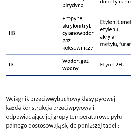
dimetyloamina
pirydyna
Propyne,
Etylen, tlenek
akrylonitryl,
etylenu,
IIB
cyjanowodór,
akrylan
gaz
metylu, furany
koksowniczy
Wodór, gaz
IIC
Etyn C2H2
wodny
Wciągnik przeciwwybuchowy klasy pyłowej
każda konstrukcja przeciwpyłowa i
odpowiadające jej grupy temperaturowe pyłu
palnego dostosowują się do poniższej tabeli: