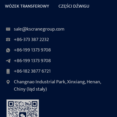
WÓZEK TRANSFEROWY
CZĘŚCI DŹWIGU
sale@kscranegroup.com
+86-373 387 2232
+86-199 1373 9708
+86-199 1373 9708
+86-182 3877 6721
Changnao Industrial Park, Xinxiang, Henan,
Chiny (ląd stały)