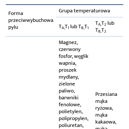
Grupa temperaturowa
Forma
przeciwwybuchowa
T
T
lub
A,
2
T
T
lub T
T
pyłu
A,
1
B,
1
T
T
B,
2
Magnez,
czerwony
fosfor, węglik
wapnia,
proszek
mydlany,
zielone
paliwo,
Przesiana
barwniki
mąka
fenolowe,
ryżowa,
polietylen,
mąka
polipropylen,
kakaowa,
poliuretan,
mąka