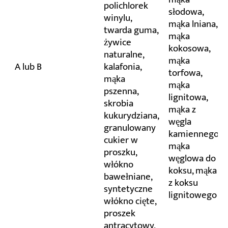
polichlorek
słodowa,
winylu,
mąka lniana,
twarda guma,
mąka
żywice
kokosowa,
naturalne,
mąka
A lub B
kalafonia,
torfowa,
mąka
mąka
pszenna,
lignitowa,
skrobia
mąka z
kukurydziana,
węgla
granulowany
kamiennego,
cukier w
mąka
proszku,
węglowa do
włókno
koksu, mąka
bawełniane,
z koksu
syntetyczne
lignitowego
włókno cięte,
proszek
antracytowy,