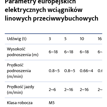
Parametry europejskich
elektrycznych wciągników
linowych przeciwwybuchowych
Udźwig (t)
3
5
10
16
Wysokość
6~18
6~18
6~18
6~18
podnoszenia (m)
Prędkość
podnoszenia
0.8~5
0.8~5
0.66~4
0.66
(m/min)
Prędkość jazdy
2~6
2~16
2~16
2~16
(m/min)
Klasa robocza
M5