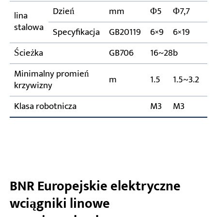
Dzień
mm
Φ5
Φ7,7
Φ
lina
stalowa
Specyfikacja
GB20119
6×9
6×19
6
Ścieżka
GB706
16~28b
2
Minimalny promień
m
1.5
1.5~3.2
1.
krzywizny
Klasa robotnicza
M3
M3
M
BNR Europejskie elektryczne
wciągniki linowe