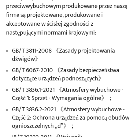
przeciwwybuchowym produkowane przez naszą
firmę są projektowane, produkowane i
Projekty
akceptowane w ścisłej zgodności z
Blogi
Aktualności
następującymi normami krajowymi:
Aplikacje
O nas
Skontaktuj się z nami
GB/T 3811-2008 《Zasady projektowania
dźwigów》
GB/T 6067-2010 《Zasady bezpieczeństwa
dotyczące urządzeń podnoszących》
GB/T 3836.1-2021 《Atmosfery wybuchowe -
Część 1: Sprzęt - Wymagania ogólne》；
GB/T 3836.2-2021 《Atmosfery wybuchowe -
Część 2: Ochrona urządzeń za pomocą obudów
ognioszczelnych „d”》；