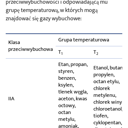
przeciwwybuchowości i odpowiadającą mu
grupę temperaturową, w których mogą
znajdować się gazy wybuchowe:
Grupa temperaturowa
Klasa
przeciwwybuchowa
T
T
1
2
Etan, propan,
Etanol, butan,
styren,
propylen,
benzen,
octan etylu,
ksylen,
chlorek
tlenek węgla,
metylenu,
IIA
aceton, kwas
chlorek winylu,
octowy,
chloroetanol,
octan
tiofen,
metylu,
cyklopentan,
amoniak,