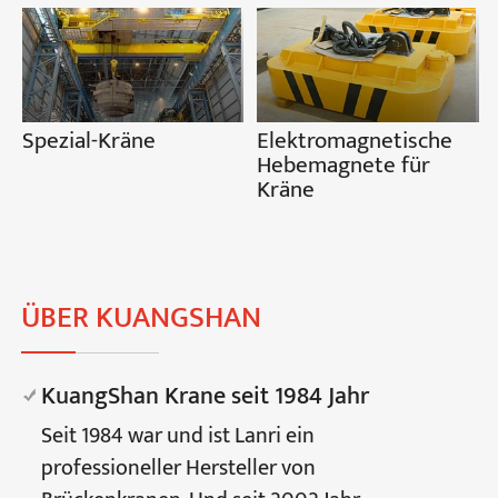
Projekte
Blogs
Nachrichten
Bewerbungen
Spezial-Kräne
Elektromagnetische
Über uns
Hebemagnete für
Kontakt
Kräne
ÜBER KUANGSHAN
KuangShan Krane seit 1984 Jahr
Seit 1984 war und ist Lanri ein
professioneller Hersteller von